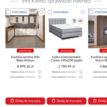
Inni Klienci sprawdzali również
PORÓWNAJ
PORÓWNAJ
PORÓWN
promocja
promocja
pro
Kuchnia narożna Stilo
Łóżko kontynentalne
Kuchnia Lux
Biały/Artisan
Carino 140x200 popiel
Storm/B
265x300x180 Cm
8 999,10 zł
2 789,99 zł
3 86
Najniższa cena:
9 999,00 zł
Najniższa cena:
2 849,99 zł
Najniższa cena
Cena regularna:
9 999,00 zł
Cena regularna:
3 099,99 zł
Cena regularna
Dodaj do koszyka
Dodaj do koszyka
Dodaj