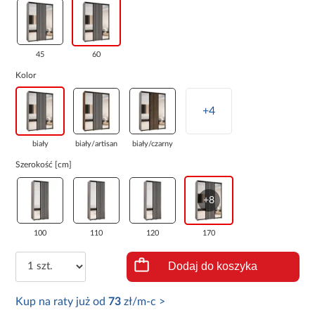
45
60
Kolor
+4
biały
biały/artisan
biały/czarny
Szerokość [cm]
+8
100
110
120
170
Dodaj do koszyka
Kup na raty już od
73
zł/m-c >