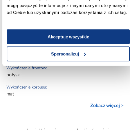
mogą połączyć te informacje z innymi danymi otrzymanymi
Wybarwienie:
od Ciebie lub uzyskanymi podczas korzystania z ich usług.
białe
Lustro:
z lustrem
Akceptuję wszystkie
Ilość drzwi:
Spersonalizuj
3-drzwiowa
Wykończenie frontów:
połysk
Wykończenie korpusu:
mat
Zobacz więcej >