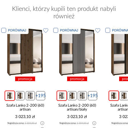
Klienci, którzy kupili ten produkt nabyli
również
PORÓWNAJ
PORÓWNAJ
PORÓ
promocja
promocja
+195
+195
Szafa Lanko 2-200 (60)
Szafa Lanko 2-200 (60)
Szafa L
artisan/biały
artisan/czarny
3 023,10 zł
3 023,10 zł
3
Najniższa cena:
3 359,00 zł
Najniższa cena:
3 359,00 zł
Najniższa