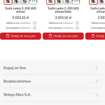
+195
+195
+195
o 2-200 (60)
Szafa Lanko 2-200 (60)
Szafa Lanko 2-200 (60)
isan
artisan/biały
artisan/czarny
,10 zł
3 023,10 zł
3 023,10 zł
:
3 359,00 zł
Najniższa cena:
3 359,00 zł
Najniższa cena:
3 359,00 zł
:
3 359,00 zł
Cena regularna:
3 359,00 zł
Cena regularna:
3 359,00 zł
 do koszyka
Dodaj do koszyka
Dodaj do koszyka
Kupuj on-line
Bezpieczeństwo
Sklepy Abra S.A.