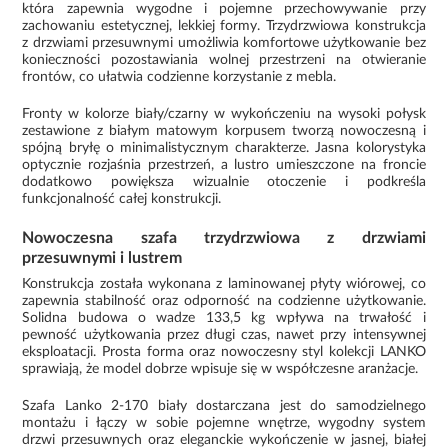
która zapewnia wygodne i pojemne przechowywanie przy
zachowaniu estetycznej, lekkiej formy. Trzydrzwiowa konstrukcja
z drzwiami przesuwnymi umożliwia komfortowe użytkowanie bez
konieczności pozostawiania wolnej przestrzeni na otwieranie
frontów, co ułatwia codzienne korzystanie z mebla.
Fronty w kolorze biały/czarny w wykończeniu na wysoki połysk
zestawione z białym matowym korpusem tworzą nowoczesną i
spójną bryłę o minimalistycznym charakterze. Jasna kolorystyka
optycznie rozjaśnia przestrzeń, a lustro umieszczone na froncie
dodatkowo powiększa wizualnie otoczenie i podkreśla
funkcjonalność całej konstrukcji.
Nowoczesna szafa trzydrzwiowa z drzwiami
przesuwnymi i lustrem
Konstrukcja została wykonana z laminowanej płyty wiórowej, co
zapewnia stabilność oraz odporność na codzienne użytkowanie.
Solidna budowa o wadze 133,5 kg wpływa na trwałość i
pewność użytkowania przez długi czas, nawet przy intensywnej
eksploatacji. Prosta forma oraz nowoczesny styl kolekcji LANKO
sprawiają, że model dobrze wpisuje się w współczesne aranżacje.
Szafa Lanko 2-170 biały dostarczana jest do samodzielnego
montażu i łączy w sobie pojemne wnętrze, wygodny system
drzwi przesuwnych oraz eleganckie wykończenie w jasnej, białej