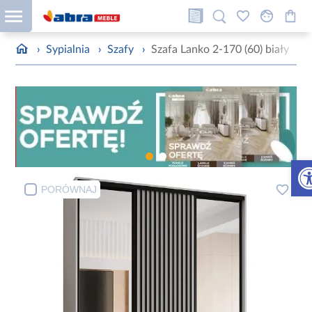
›
Sypialnia
›
Szafy
›
Szafa Lanko 2-170 (60) biały
Otw
PORÓWNAJ