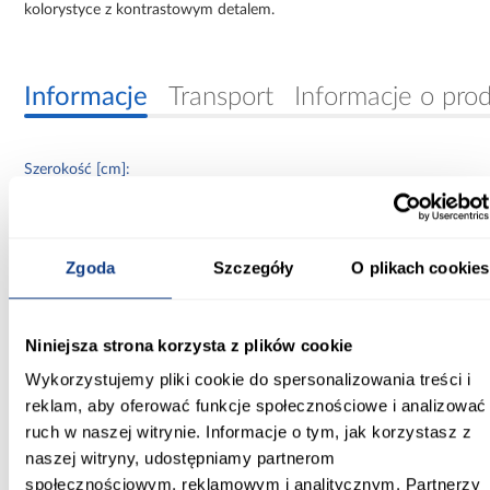
kolorystyce z kontrastowym detalem.
Informacje
Transport
Informacje o pro
Szerokość [cm]:
170.00
Głębokość [cm]:
Zgoda
Szczegóły
O plikach cookies
60.00
Wysokość [cm]:
235.20
Niniejsza strona korzysta z plików cookie
Wykorzystujemy pliki cookie do spersonalizowania treści i
Kolor frontów:
reklam, aby oferować funkcje społecznościowe i analizować
biały/czarny
ruch w naszej witrynie. Informacje o tym, jak korzystasz z
naszej witryny, udostępniamy partnerom
Kolor korpusu:
biały
społecznościowym, reklamowym i analitycznym. Partnerzy