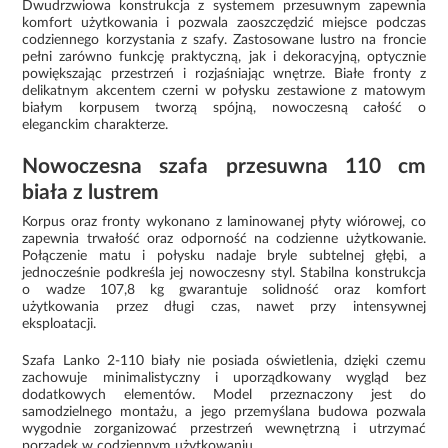
Dwudrzwiowa konstrukcja z systemem przesuwnym zapewnia
komfort użytkowania i pozwala zaoszczędzić miejsce podczas
codziennego korzystania z szafy. Zastosowane lustro na froncie
pełni zarówno funkcję praktyczną, jak i dekoracyjną, optycznie
powiększając przestrzeń i rozjaśniając wnętrze. Białe fronty z
delikatnym akcentem czerni w połysku zestawione z matowym
białym korpusem tworzą spójną, nowoczesną całość o
eleganckim charakterze.
Nowoczesna szafa przesuwna 110 cm
biała z lustrem
Korpus oraz fronty wykonano z laminowanej płyty wiórowej, co
zapewnia trwałość oraz odporność na codzienne użytkowanie.
Połączenie matu i połysku nadaje bryle subtelnej głębi, a
jednocześnie podkreśla jej nowoczesny styl. Stabilna konstrukcja
o wadze 107,8 kg gwarantuje solidność oraz komfort
użytkowania przez długi czas, nawet przy intensywnej
eksploatacji.
Szafa Lanko 2-110 biały nie posiada oświetlenia, dzięki czemu
zachowuje minimalistyczny i uporządkowany wygląd bez
dodatkowych elementów. Model przeznaczony jest do
samodzielnego montażu, a jego przemyślana budowa pozwala
wygodnie zorganizować przestrzeń wewnętrzną i utrzymać
porządek w codziennym użytkowaniu.