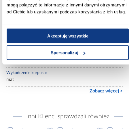
białe
mogą połączyć te informacje z innymi danymi otrzymanymi
od Ciebie lub uzyskanymi podczas korzystania z ich usług.
Lustro:
z lustrem
Ilość drzwi:
Akceptuję wszystkie
2-drzwiowa
Spersonalizuj
Wykończenie frontów:
połysk
Wykończenie korpusu:
mat
Zobacz więcej >
Inni Klienci sprawdzali również