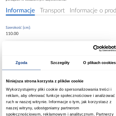
Informacje
Transport
Informacje o pro
Szerokość [cm]:
110.00
Głębokość [cm]:
60.00
Wysokość [cm]:
Zgoda
Szczegóły
O plikach cookies
235.20
Kolor frontów:
Niniejsza strona korzysta z plików cookie
biały/czarny
Wykorzystujemy pliki cookie do spersonalizowania treści i
reklam, aby oferować funkcje społecznościowe i analizować
Kolor korpusu:
ruch w naszej witrynie. Informacje o tym, jak korzystasz z
biały
naszej witryny, udostępniamy partnerom
Wybarwienie:
społecznościowym, reklamowym i analitycznym. Partnerzy