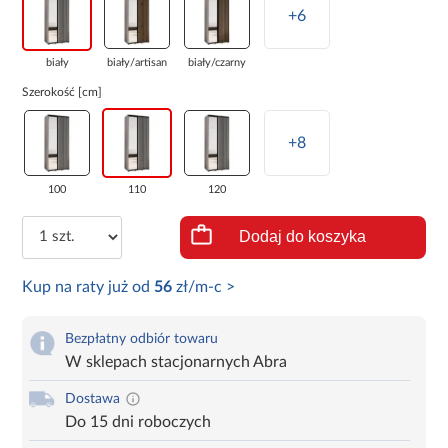
+6
biały
biały/artisan
biały/czarny
Szerokość [cm]
+8
100
110
120
Dodaj do koszyka
Kup na raty już od
56
zł/m-c >
Bezpłatny odbiór towaru
W sklepach stacjonarnych Abra
Dostawa
Do 15 dni roboczych