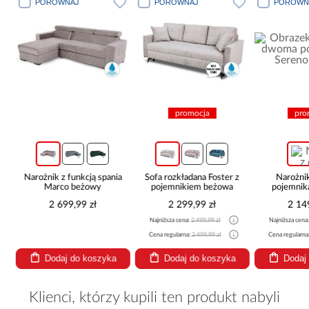
PORÓWNAJ
PORÓWNAJ
PORÓWN
promocja
pro
c
Narożnik z funkcją spania
Sofa rozkładana Foster z
Narożni
Marco beżowy
pojemnikiem beżowa
pojemnik
be
2 699,99 zł
2 299,99 zł
2 14
Najniższa cena:
2 499,99 zł
Najniższa cena
Cena regularna:
2 499,99 zł
Cena regularna
Dodaj do koszyka
Dodaj do koszyka
Dodaj
Klienci, którzy kupili ten produkt nabyli