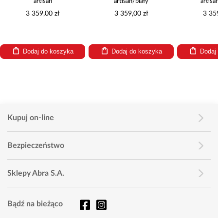
artisan
artisan/biały
artisa
3 359,00 zł
3 359,00 zł
3 35
Dodaj do koszyka
Dodaj do koszyka
Dodaj
Kupuj on-line
Bezpieczeństwo
Sklepy Abra S.A.
Bądź na bieżąco