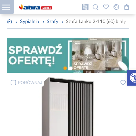
›
Sypialnia
›
Szafy
›
Szafa Lanko 2-110 (60) biały
Otw
PORÓWNAJ