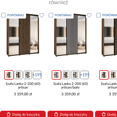
również
PORÓWNAJ
PORÓWNAJ
PORÓWNA
+195
+195
Szafa Lanko 2-200 (60)
Szafa Lanko 2-200 (60)
Szafa Lank
artisan
artisan/biały
artisa
3 359,00 zł
3 359,00 zł
3 35
Dodaj do koszyka
Dodaj do koszyka
Dodaj