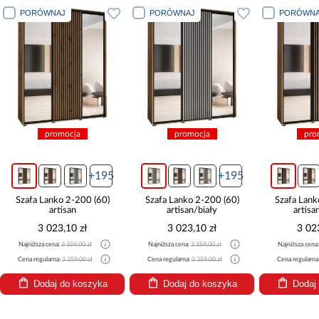
PORÓWNAJ
PORÓWNAJ
PORÓWNA
promocja
promocja
pro
+195
+195
Szafa Lanko 2-200 (60)
Szafa Lanko 2-200 (60)
Szafa Lank
artisan
artisan/biały
artisa
3 023,10 zł
3 023,10 zł
3 02
Najniższa cena:
3 359,00 zł
Najniższa cena:
3 359,00 zł
Najniższa cena
Cena regularna:
3 359,00 zł
Cena regularna:
3 359,00 zł
Cena regularna
Dodaj do koszyka
Dodaj do koszyka
Dodaj