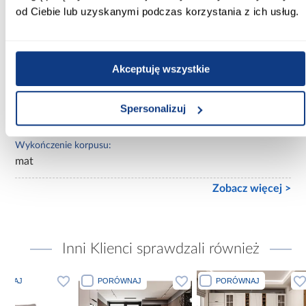
od Ciebie lub uzyskanymi podczas korzystania z ich usług.
Lustro:
z lustrem
Ilość drzwi:
Akceptuję wszystkie
3-drzwiowa
Wykończenie frontów:
Spersonalizuj
połysk
Wykończenie korpusu:
mat
Zobacz więcej >
Inni Klienci sprawdzali również
PORÓWNAJ
PORÓWNAJ
PORÓWN