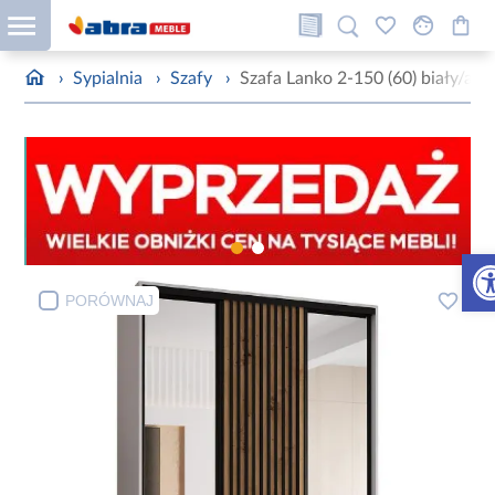
›
Sypialnia
›
Szafy
›
Szafa Lanko 2-150 (60) biały/arti
Otw
PORÓWNAJ