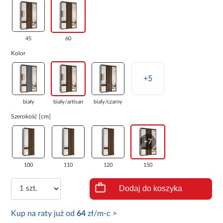
45
60
Kolor
+5
biały
biały/artisan
biały/czarny
Szerokość [cm]
+7
100
110
120
150
Dodaj do koszyka
Kup na raty już od
64
zł/m-c >