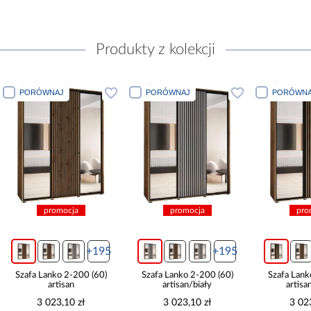
Produkty z kolekcji
PORÓWNAJ
PORÓWNAJ
PORÓWNA
promocja
promocja
pro
+195
+195
Szafa Lanko 2-200 (60)
Szafa Lanko 2-200 (60)
Szafa Lank
artisan
artisan/biały
artisa
3 023,10 zł
3 023,10 zł
3 02