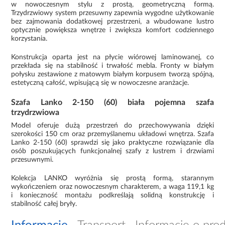
w nowoczesnym stylu z prostą, geometryczną formą.
Trzydrzwiowy system przesuwny zapewnia wygodne użytkowanie
bez zajmowania dodatkowej przestrzeni, a wbudowane lustro
optycznie powiększa wnętrze i zwiększa komfort codziennego
korzystania.
Konstrukcja oparta jest na płycie wiórowej laminowanej, co
przekłada się na stabilność i trwałość mebla. Fronty w białym
połysku zestawione z matowym białym korpusem tworzą spójną,
estetyczną całość, wpisującą się w nowoczesne aranżacje.
Szafa Lanko 2-150 (60) biała pojemna szafa
trzydrzwiowa
Model oferuje dużą przestrzeń do przechowywania dzięki
szerokości 150 cm oraz przemyślanemu układowi wnętrza. Szafa
Lanko 2-150 (60) sprawdzi się jako praktyczne rozwiązanie dla
osób poszukujących funkcjonalnej szafy z lustrem i drzwiami
przesuwnymi.
Kolekcja LANKO wyróżnia się prostą formą, starannym
wykończeniem oraz nowoczesnym charakterem, a waga 119,1 kg
i konieczność montażu podkreślają solidną konstrukcję i
stabilność całej bryły.