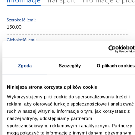
Informacje
Transport
Informacje o pro
Szerokość [cm]:
150.00
Głębokość [cm]:
60.00
Wysokość [cm]:
Zgoda
Szczegóły
O plikach cookies
235.20
Kolor frontów:
artisan/czarny
Niniejsza strona korzysta z plików cookie
Wykorzystujemy pliki cookie do spersonalizowania treści i
Kolor korpusu:
reklam, aby oferować funkcje społecznościowe i analizować
biały
ruch w naszej witrynie. Informacje o tym, jak korzystasz z
naszej witryny, udostępniamy partnerom
Wybarwienie:
społecznościowym, reklamowym i analitycznym. Partnerzy
jasne drewnopodobne
mogą połączyć te informacje z innymi danymi otrzymanymi