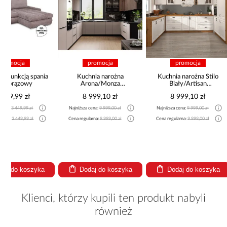
promocja
promocja
pro
a
Kuchnia narożna
Kuchnia narożna Stilo
Kuchnia Lux
Arona/Monza
Biały/Artisan
Storm/B
375x325x225
265x300x180 Cm
8 999,10 zł
8 999,10 zł
3 86
Najniższa cena:
9 999,00 zł
Najniższa cena:
9 999,00 zł
Najniższa cena
Cena regularna:
9 999,00 zł
Cena regularna:
9 999,00 zł
Cena regularna
Dodaj do koszyka
Dodaj do koszyka
Dodaj
Klienci, którzy kupili ten produkt nabyli
również