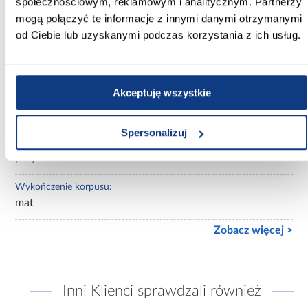
społecznościowym, reklamowym i analitycznym. Partnerzy
Wybarwienie:
mogą połączyć te informacje z innymi danymi otrzymanymi
jasne drewnopodobne
od Ciebie lub uzyskanymi podczas korzystania z ich usług.
Lustro:
z lustrem
Akceptuję wszystkie
Ilość drzwi:
2-drzwiowa
Spersonalizuj
Wykończenie frontów:
połysk
Wykończenie korpusu:
mat
Zobacz więcej >
Inni Klienci sprawdzali również