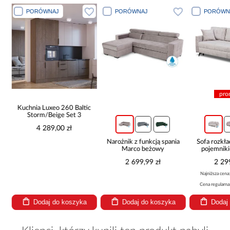
PORÓWNAJ
PORÓWNAJ
PORÓWN
pro
Kuchnia Luxeo 260 Baltic
Storm/Beige Set 3
4 289,00 zł
Narożnik z funkcją spania
Sofa rozkła
Marco beżowy
pojemnik
2 699,99 zł
2 29
Najniższa cena
Cena regularna
Dodaj do koszyka
Dodaj do koszyka
Dodaj