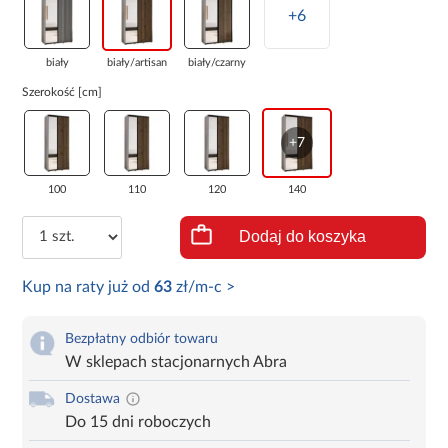
+6
biały
biały/artisan
biały/czarny
Szerokość [cm]
+7
100
110
120
140
Dodaj do koszyka
Kup na raty już od
63
zł/m-c >
Bezpłatny odbiór towaru
W sklepach stacjonarnych Abra
Dostawa
Do 15 dni roboczych