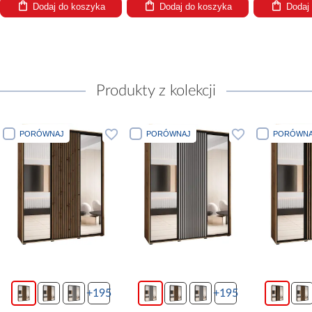
Dodaj do koszyka
Dodaj do koszyka
Dodaj
Produkty z kolekcji
PORÓWNAJ
PORÓWNAJ
PORÓWNA
+195
+195