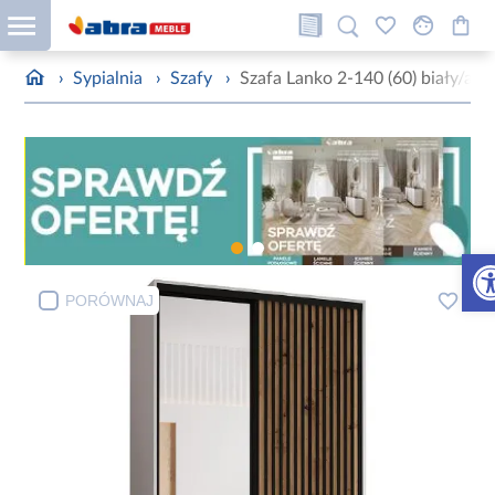
›
Sypialnia
›
Szafy
›
Szafa Lanko 2-140 (60) biały/arti
Otw
PORÓWNAJ