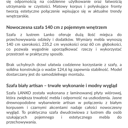
się odpornością na codzienne użytkowanie oraz łatwością
utrzymania w czystości. Matowy korpus i połyskujące fronty
tworzą estetyczne połączenie wpisujące się w aktualne trendy
wnętrzarskie.
Nowoczesna szafa 140 cm z pojemnym wnętrzem
Szafa z lustrem Lanko oferuje dużą ilość miejsca do
przechowywania odzieży i dodatków. Wymiary mebla wynoszą
140 cm szerokości, 235,2 cm wysokości oraz 60 cm głębokości,
co pozwala wygodnie uporządkować rzeczy i wykorzystać
przestrzeń w praktyczny sposób.
Brak uchylnych drzwi ułatwia codzienne korzystanie z szafy, a
solidna konstrukcja o wadze 124,6 kg zapewnia stabilność. Model
dostarczany jest do samodzielnego montażu.
Szafa biały artisan – trwałe wykonanie i modny wygląd
Szafa LANKO została wykonana z laminowanej płyty wiórowej,
która zwiększa trwałość mebla i odporność na uszkodzenia. Jasne
drewnopodobne wybarwienie artisan w połączeniu z białym
korpusem i czarnymi akcentami nadaje całości nowoczesny
wygląd. To praktyczna szafa dwudrzwiowa z lustrem dla osób
szukających pojemnego i estetycznego mebla do
przechowywania.