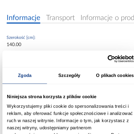
Informacje
Transport
Informacje o pro
Szerokość [cm]:
140.00
Głębokość [cm]:
60.00
Zgoda
Szczegóły
O plikach cookies
Wysokość [cm]:
235.20
Niniejsza strona korzysta z plików cookie
Kolor frontów:
artisan/czarny
Wykorzystujemy pliki cookie do spersonalizowania treści i
reklam, aby oferować funkcje społecznościowe i analizować
Kolor korpusu:
ruch w naszej witrynie. Informacje o tym, jak korzystasz z
biały
naszej witryny, udostępniamy partnerom