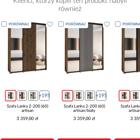
Klienci, którzy kupili ten produkt nabyli
również
PORÓWNAJ
PORÓWNAJ
PORÓWNA
+195
+195
Szafa Lanko 2-200 (60)
Szafa Lanko 2-200 (60)
Szafa Lank
artisan
artisan/biały
artisa
3 359,00 zł
3 359,00 zł
3 35