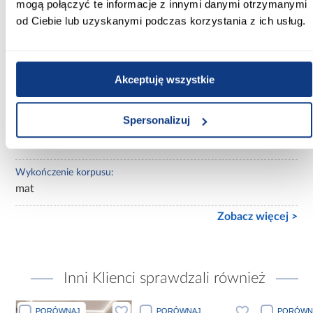
mogą połączyć te informacje z innymi danymi otrzymanymi
czarne
od Ciebie lub uzyskanymi podczas korzystania z ich usług.
Lustro:
z lustrem
Akceptuję wszystkie
Ilość drzwi:
3-drzwiowa
Spersonalizuj
Wykończenie frontów:
połysk
Wykończenie korpusu:
mat
Zobacz więcej >
Inni Klienci sprawdzali również
PORÓWNAJ
PORÓWNAJ
PORÓWN