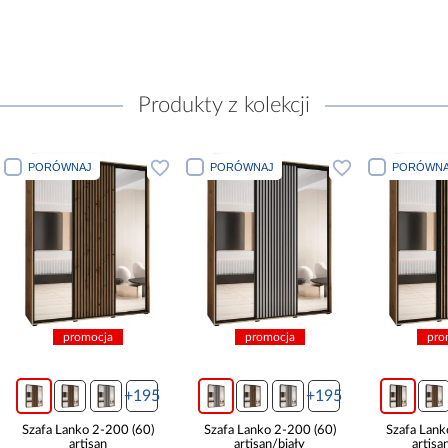
Produkty z kolekcji
PORÓWNAJ
PORÓWNAJ
cja
promocja
promocja
+195
+195
+195
2-200 (60)
Szafa Lanko 2-200 (60)
Szafa Lanko 2-200 (60)
san
artisan/biały
artisan/czarny