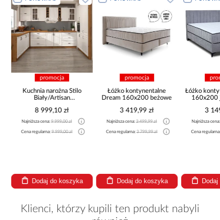
promocja
promocja
pro
Kuchnia narożna Stilo
Łóżko kontynentalne
Łóżko konty
Biały/Artisan
Dream 160x200 beżowe
160x200 j
265x300x180 Cm
8 999,10 zł
3 419,99 zł
3 14
Najniższa cena:
9 999,00 zł
Najniższa cena:
3 499,99 zł
Najniższa cena
Cena regularna:
9 999,00 zł
Cena regularna:
3 799,99 zł
Cena regularna
Dodaj do koszyka
Dodaj do koszyka
Dodaj
Klienci, którzy kupili ten produkt nabyli