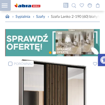
›
Sypialnia
›
Szafy
›
Szafa Lanko 2-190 (60) biały/cza
Otw
PORÓWNAJ