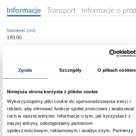
Informacje
Transport
Informacje o pro
Szerokość [cm]:
190.00
Głębokość [cm]:
60.00
Zgoda
Szczegóły
O plikach cookies
Wysokość [cm]:
235.20
Kolor frontów:
Niniejsza strona korzysta z plików cookie
czarny/artisan
Wykorzystujemy pliki cookie do spersonalizowania treści i
reklam, aby oferować funkcje społecznościowe i analizować
Kolor korpusu:
ruch w naszej witrynie. Informacje o tym, jak korzystasz z
biały
naszej witryny, udostępniamy partnerom
społecznościowym, reklamowym i analitycznym. Partnerzy
Wybarwienie: