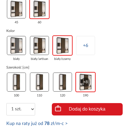
45
60
Kolor
+6
biały
biały/artisan
biały/czarny
Szerokość [cm]
+8
100
110
120
190
Dodaj do koszyka
Kup na raty już od
78
zł/m-c >