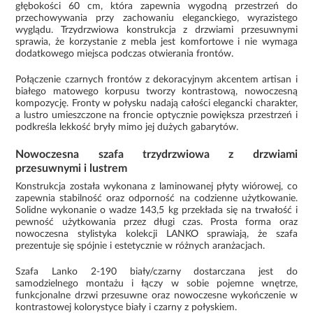
głębokości 60 cm, która zapewnia wygodną przestrzeń do
przechowywania przy zachowaniu eleganckiego, wyrazistego
wyglądu. Trzydrzwiowa konstrukcja z drzwiami przesuwnymi
sprawia, że korzystanie z mebla jest komfortowe i nie wymaga
dodatkowego miejsca podczas otwierania frontów.
Połączenie czarnych frontów z dekoracyjnym akcentem artisan i
białego matowego korpusu tworzy kontrastową, nowoczesną
kompozycję. Fronty w połysku nadają całości elegancki charakter,
a lustro umieszczone na froncie optycznie powiększa przestrzeń i
podkreśla lekkość bryły mimo jej dużych gabarytów.
Nowoczesna szafa trzydrzwiowa z drzwiami
przesuwnymi i lustrem
Konstrukcja została wykonana z laminowanej płyty wiórowej, co
zapewnia stabilność oraz odporność na codzienne użytkowanie.
Solidne wykonanie o wadze 143,5 kg przekłada się na trwałość i
pewność użytkowania przez długi czas. Prosta forma oraz
nowoczesna stylistyka kolekcji LANKO sprawiają, że szafa
prezentuje się spójnie i estetycznie w różnych aranżacjach.
Szafa Lanko 2-190 biały/czarny dostarczana jest do
samodzielnego montażu i łączy w sobie pojemne wnętrze,
funkcjonalne drzwi przesuwne oraz nowoczesne wykończenie w
kontrastowej kolorystyce biały i czarny z połyskiem.