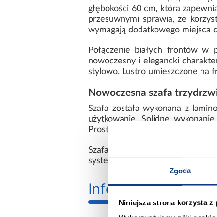
głębokości 60 cm, która zapewni
przesuwnymi sprawia, że korzys
wymagają dodatkowego miejsca d
Połączenie białych frontów w 
nowoczesny i elegancki charakter.
stylowo. Lustro umieszczone na f
Nowoczesna szafa trzydrzwi
Szafa została wykonana z lamino
użytkowanie. Solidne wykonanie
Prosta forma i nowoczesne wykoń
Szafa Lanko 2-190 czarny/biały d
system drzwi przesuwnych oraz e
Zgoda
Informacje
Transp
Niniejsza strona korzysta z