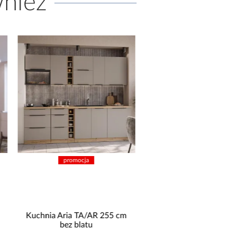
wnież
promocja
promocja
Łóżko kontynentalne Santi
Narożnik z funkcją 
160x200 jasny popiel
Palermo P popiel