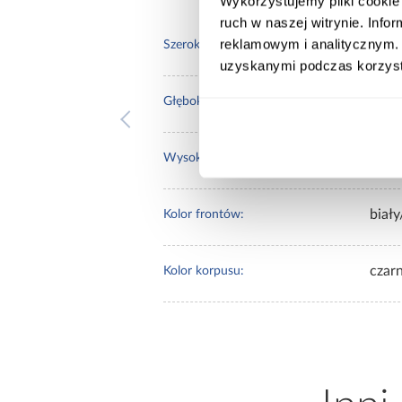
Wykorzystujemy pliki cookie 
ruch w naszej witrynie. Inf
reklamowym i analitycznym. 
190.
Szerokość [cm]:
uzyskanymi podczas korzysta
60.0
Głębokość [cm]:
235.
Wysokość [cm]:
biały
Kolor frontów:
czar
Kolor korpusu: