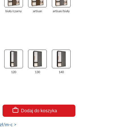
biały/czarny
artisan
artisan/biały
120
130
140
Dodaj do koszyka
zł/m-c >