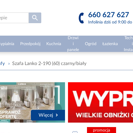
660 627 627
Infolinia dziś od 9:00 d
Drzwi
Tech
ypialnia
Przedpokój
Kuchnia
i
Ogród
Łazienka
i
panele
Insta
afy
›
Szafa Lanko 2-190 (60) czarny/biały
Więcej
promocja