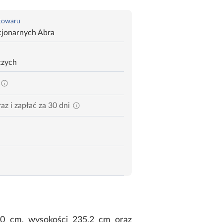
 towaru
cjonarnych Abra
czych
az i zapłać za 30 dni
90 cm, wysokości 235,2 cm oraz