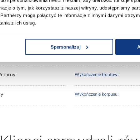
do spersonalizowania treści i reklam, aby oferować funkcje sp
ormacje o tym, jak korzystasz z naszej witryny, udostępniamy p
Partnerzy mogą połączyć te informacje z innymi danymi otrzym
00
Wybarwienie:
nia z ich usług.
0
Lustro:
Spersonalizuj
A
20
Ilość drzwi:
/czarny
Wykończenie frontów:
ny
Wykończenie korpusu: