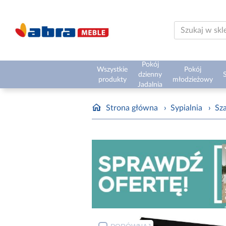
Pokój
Wszystkie
Pokój
dzienny
S
produkty
młodzieżowy
Jadalnia
Strona główna
›
Sypialnia
›
Sz