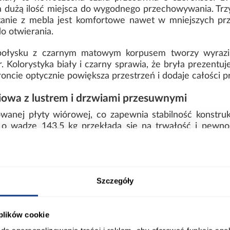
a dużą ilość miejsca do wygodnego przechowywania. Trz
tanie z mebla jest komfortowe nawet w mniejszych prze
o otwierania.
połysku z czarnym matowym korpusem tworzy wyrazisty
 Kolorystyka biały i czarny sprawia, że bryła prezentuj
roncie optycznie powiększa przestrzeń i dodaje całości 
owa z lustrem i drzwiami przesuwnymi
wanej płyty wiórowej, co zapewnia stabilność konstru
 o wadze 143,5 kg przekłada się na trwałość i pewnoś
czenie sprawiają, że model dobrze wpisuje się w współc
ostarczana jest do samodzielnego montażu i łączy w so
stetyczne wykończenie w kontrastowej kolorystyce.
Szczegóły
ort
Informacje o produkcie
 plików cookie