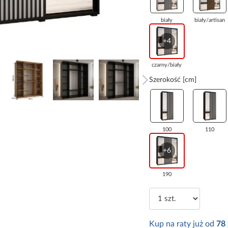
biały
biały/artisan
+4
czarny/biały
Szerokość [cm]
100
110
+6
190
Kup na raty już od
78