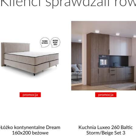
 Klienci sprawdzali ró
promocja
promocja
Kuchnia Luxeo 260 Baltic
Kuchnia Aria TA/AR 255 cm
Storm/Beige Set 3
bez blatu