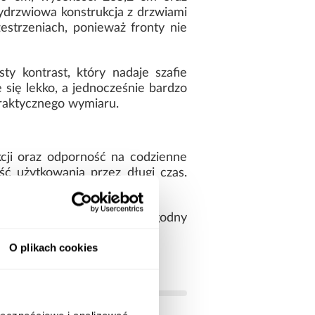
ydrzwiowa konstrukcja z drzwiami
strzeniach, ponieważ fronty nie
 kontrast, który nadaje szafie
e się lekko, a jednocześnie bardzo
praktycznego wymiaru.
kcji oraz odporność na codzienne
ć użytkowania przez długi czas.
zesne aranżacje wnętrz.
bie funkcjonalne wnętrze, wygodny
O plikach cookies