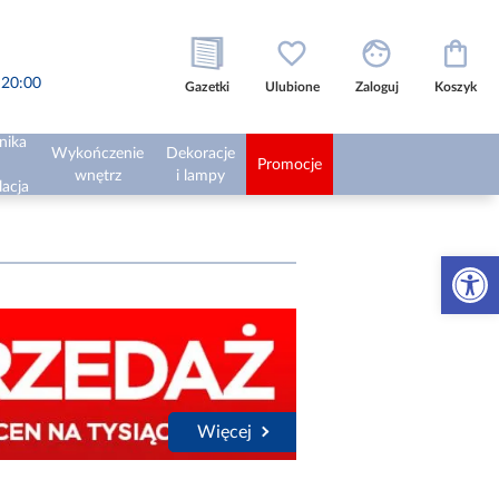
o 20:00
Gazetki
Ulubione
Zaloguj
Koszyk
nika
Wykończenie
Dekoracje
Promocje
wnętrz
i lampy
lacja
Otwórz 
Więcej