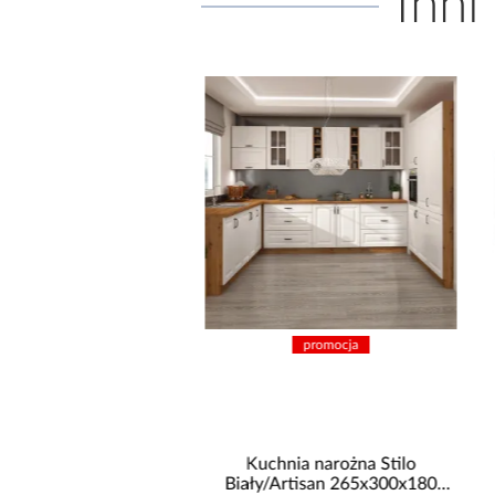
Inni
promocja
promocja
hnia narożna Stilo
Łóżko kontynentalne Dream
/Artisan 265x300x180
160x200 beżowe