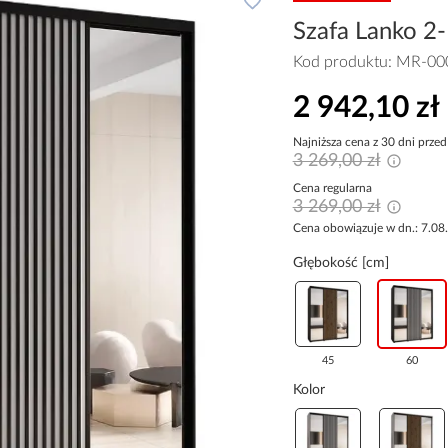
Szafa Lanko 2-
Kod produktu:
MR-00
2 942,10 zł
Najniższa cena z 30 dni przed
3 269,00 zł
Cena regularna
3 269,00 zł
Cena obowiązuje w dn.: 7.08
Głębokość [cm]
45
60
Kolor