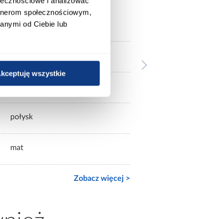
ołecznościowe i analizować
artnerom społecznościowym,
anymi od Ciebie lub
białe
z lustrem
kceptuję wszystkie
3-drzwiowa
połysk
mat
Zobacz więcej >