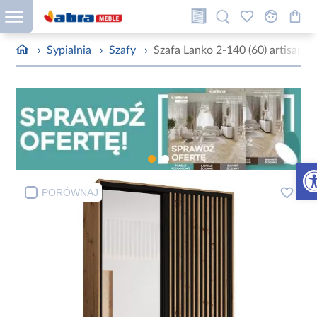
›
Sypialnia
›
Szafy
›
Szafa Lanko 2-140 (60) artisan/c
Otw
PORÓWNAJ