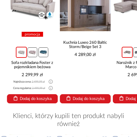
promocja
Kuchnia Luxeo 260 Baltic
Storm/Beige Set 3
4 289,00 zł
Sofa rozkładana Foster z
Narożnik z 
pojemnikiem beżowa
Marco
2 299,99 zł
2 69
Najniższa cena:
2 499,99 zł
Cena regularna:
2 499,99 zł
Dodaj do koszyka
Dodaj do koszyka
Dodaj
Klienci, którzy kupili ten produkt nabyli
również