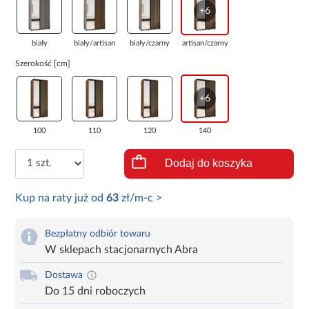
+6
biały
biały/artisan
biały/czarny
artisan/czarny
Szerokość [cm]
+6
100
110
120
140
Dodaj do koszyka
Kup na raty już od
63
zł/m-c >
Bezpłatny odbiór towaru
W sklepach stacjonarnych Abra
Dostawa
Do 15 dni roboczych