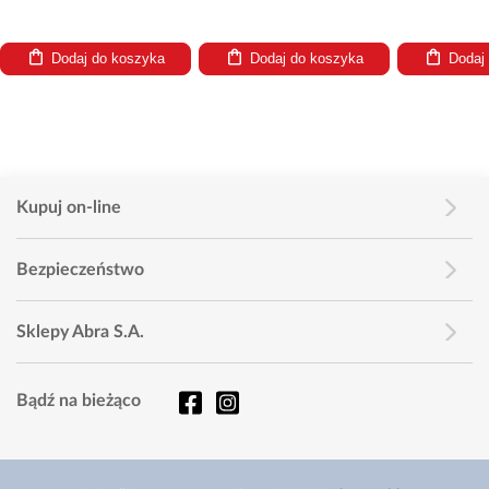
oszyka
Dodaj do koszyka
Dodaj do koszyka
Kupuj on-line
Bezpieczeństwo
Sklepy Abra S.A.
Bądź na bieżąco