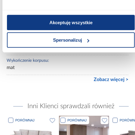
Lustro:
z lustrem
Ilość drzwi:
Akceptuję wszystkie
2-drzwiowa
Spersonalizuj
Wykończenie frontów:
połysk
Wykończenie korpusu:
mat
Zobacz więcej >
Inni Klienci sprawdzali również
PORÓWNAJ
PORÓWNAJ
PORÓWN