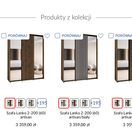
Produkty z kolekcji
PORÓWNAJ
PORÓWNAJ
+195
+195
+195
00 (60)
Szafa Lanko 2-200 (60)
Szafa Lanko 2-200 (60)
artisan/biały
artisan/czarny
zł
3 359,00 zł
3 359,00 zł