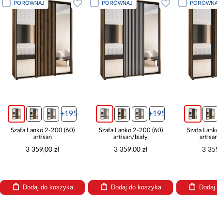
PORÓWNAJ
PORÓWNAJ
PORÓ
+195
+195
Szafa Lanko 2-200 (60)
Szafa Lanko 2-200 (60)
Szafa L
artisan/biały
artisan/czarny
3 359,00 zł
3 359,00 zł
3 
Dodaj do koszyka
Dodaj do koszyka
Dod