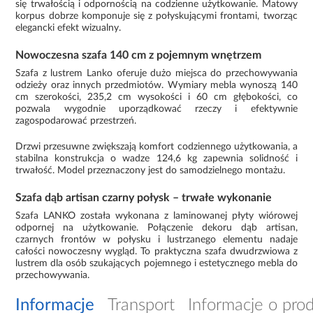
się trwałością i odpornością na codzienne użytkowanie. Matowy
korpus dobrze komponuje się z połyskującymi frontami, tworząc
elegancki efekt wizualny.
Nowoczesna szafa 140 cm z pojemnym wnętrzem
Szafa z lustrem Lanko oferuje dużo miejsca do przechowywania
odzieży oraz innych przedmiotów. Wymiary mebla wynoszą 140
cm szerokości, 235,2 cm wysokości i 60 cm głębokości, co
pozwala wygodnie uporządkować rzeczy i efektywnie
zagospodarować przestrzeń.
Drzwi przesuwne zwiększają komfort codziennego użytkowania, a
stabilna konstrukcja o wadze 124,6 kg zapewnia solidność i
trwałość. Model przeznaczony jest do samodzielnego montażu.
Szafa dąb artisan czarny połysk – trwałe wykonanie
Szafa LANKO została wykonana z laminowanej płyty wiórowej
odpornej na użytkowanie. Połączenie dekoru dąb artisan,
czarnych frontów w połysku i lustrzanego elementu nadaje
całości nowoczesny wygląd. To praktyczna szafa dwudrzwiowa z
lustrem dla osób szukających pojemnego i estetycznego mebla do
przechowywania.
Informacje
Transport
Informacje o pro