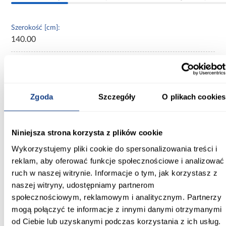
Szerokość [cm]:
140.00
Głębokość [cm]:
60.00
Wysokość [cm]:
Zgoda
Szczegóły
O plikach cookies
235.20
Kolor frontów:
Niniejsza strona korzysta z plików cookie
artisan/czarny
Wykorzystujemy pliki cookie do spersonalizowania treści i
reklam, aby oferować funkcje społecznościowe i analizować
Kolor korpusu:
ruch w naszej witrynie. Informacje o tym, jak korzystasz z
dąb artisan
naszej witryny, udostępniamy partnerom
Wybarwienie:
społecznościowym, reklamowym i analitycznym. Partnerzy
czarne
mogą połączyć te informacje z innymi danymi otrzymanymi
od Ciebie lub uzyskanymi podczas korzystania z ich usług.