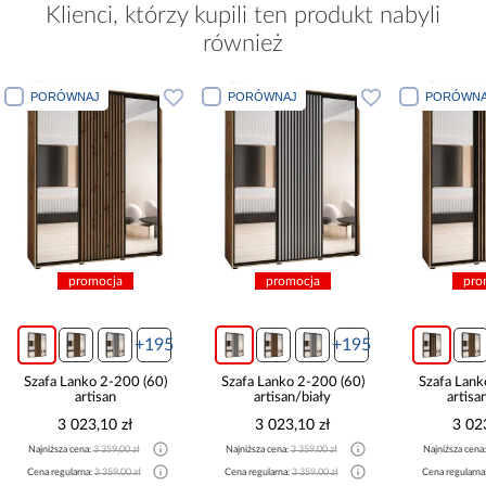
Klienci, którzy kupili ten produkt nabyli
również
PORÓWNAJ
PORÓWNAJ
PORÓWNA
promocja
promocja
pro
+195
+195
Szafa Lanko 2-200 (60)
Szafa Lanko 2-200 (60)
Szafa Lank
artisan
artisan/biały
artisa
3 023,10 zł
3 023,10 zł
3 02
Najniższa cena:
3 359,00 zł
Najniższa cena:
3 359,00 zł
Najniższa cena
Cena regularna:
3 359,00 zł
Cena regularna:
3 359,00 zł
Cena regularna