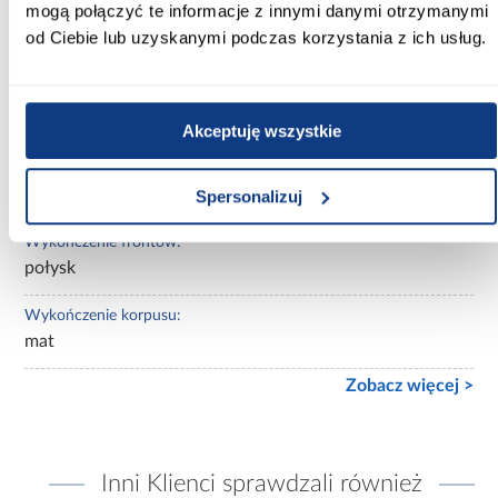
mogą połączyć te informacje z innymi danymi otrzymanymi
Wybarwienie:
od Ciebie lub uzyskanymi podczas korzystania z ich usług.
czarne
Lustro:
z lustrem
Akceptuję wszystkie
Ilość drzwi:
3-drzwiowa
Spersonalizuj
Wykończenie frontów:
połysk
Wykończenie korpusu:
mat
Zobacz więcej >
Inni Klienci sprawdzali również