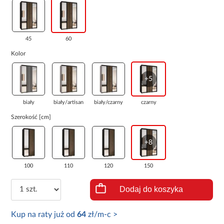
45
60
Kolor
+5
biały
biały/artisan
biały/czarny
czarny
Szerokość [cm]
+8
100
110
120
150
Dodaj do koszyka
Kup na raty już od
64
zł/m-c >