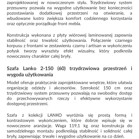
zaprojektowanej w nowoczesnym stylu. Trzydrzwiowy system
przesuwny pozwala na wygodne użytkowanie bez konieczności
pozostawiania dodatkowej przestrzeni na otwieranie, a
wbudowane lustro zwiększa komfort codziennego korzystania
oraz optycznie porządkuje front mebla.
Konstrukcja wykonana z płyty wiórowej laminowanej zapewnia
stabilność oraz trwałość użytkowania. Połączenie czarnego
korpusu z frontami w zestawieniu czarny i artisan w wykończeniu
połysk tworzy wyrazisty efekt wizualny, który podkreśla
nowoczesny charakter całej bryły.
Szafa Lanko 2-150 (60) trzydrzwiowa przestrzeń i
wygoda użytkowania
Model oferuje praktycznie zaprojektowane wnętrze, które ułatwia
organizację odzieży i akcesoriów. Szerokość 150 cm oraz
trzydrzwiowy system przesuwny pozwalają na swobodny dostęp
do przechowywanych rzeczy i efektywne wykorzystanie
dostępnej przestrzeni.
Szafa z kolekcji LANKO wyróżnia się prostą formą i
kontrastowym wykończeniem, które dobrze wpisuje się w
nowoczesne aranżacje. Waga 119,1 kg oraz konstrukcja do
samodzielnego montażu podkreślają stabilność i solidność całej
bryły, zapewniając trwałe i wygodne użytkowanie na co dzień.