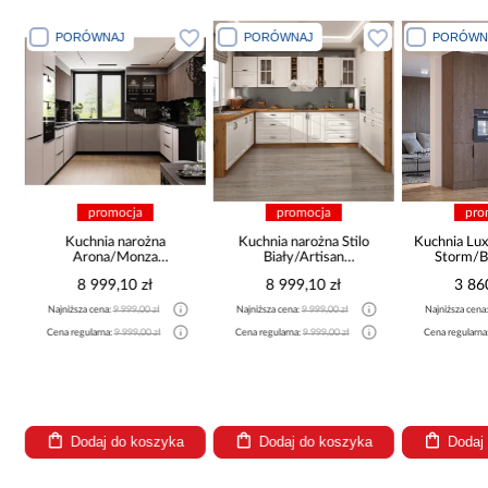
PORÓWNAJ
PORÓWNAJ
PORÓWN
promocja
promocja
pro
a
Kuchnia narożna
Kuchnia narożna Stilo
Kuchnia Lux
Arona/Monza
Biały/Artisan
Storm/B
375x325x225
265x300x180 Cm
8 999,10 zł
8 999,10 zł
3 86
Najniższa cena:
9 999,00 zł
Najniższa cena:
9 999,00 zł
Najniższa cena
Cena regularna:
9 999,00 zł
Cena regularna:
9 999,00 zł
Cena regularna
Dodaj do koszyka
Dodaj do koszyka
Dodaj