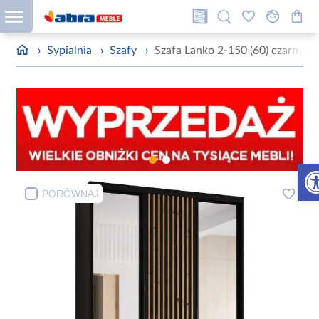
›
Sypialnia
›
Szafy
›
Szafa Lanko 2-150 (60) czarny
Otw
PORÓWNAJ