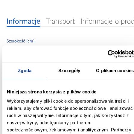
Informacje
Transport
Informacje o pro
Szerokość [cm]:
150.00
Głębokość [cm]:
60.00
Zgoda
Szczegóły
O plikach cookies
Wysokość [cm]:
235.20
Niniejsza strona korzysta z plików cookie
Kolor frontów:
Wykorzystujemy pliki cookie do spersonalizowania treści i
czarny/artisan
reklam, aby oferować funkcje społecznościowe i analizować
ruch w naszej witrynie. Informacje o tym, jak korzystasz z
Kolor korpusu:
naszej witryny, udostępniamy partnerom
czarny
społecznościowym, reklamowym i analitycznym. Partnerzy