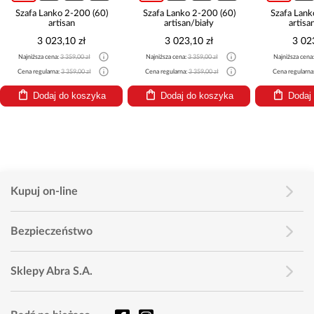
Szafa Lanko 2-200 (60)
Szafa Lanko 2-200 (60)
Szafa Lank
artisan
artisan/biały
artisa
3 023,10 zł
3 023,10 zł
3 02
Najniższa cena:
3 359,00 zł
Najniższa cena:
3 359,00 zł
Najniższa cena
Cena regularna:
3 359,00 zł
Cena regularna:
3 359,00 zł
Cena regularna
Dodaj do koszyka
Dodaj do koszyka
Dodaj
Kupuj on-line
Bezpieczeństwo
Sklepy Abra S.A.