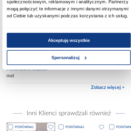
społecznościowym, reklamowym i analitycznym. Partnerzy
mogą połączyć te informacje z innymi danymi otrzymanymi
Lustro:
od Ciebie lub uzyskanymi podczas korzystania z ich usług.
z lustrem
Ilość drzwi:
2-drzwiowa
Akceptuję wszystkie
Wykończenie frontów:
połysk
Spersonalizuj
Wykończenie korpusu:
mat
Zobacz więcej >
Inni Klienci sprawdzali również
PORÓWNAJ
PORÓWNAJ
PORÓWN