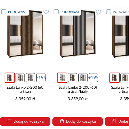
PORÓWNAJ
PORÓWNAJ
PORÓWNA
+195
+195
Szafa Lanko 2-200 (60)
Szafa Lanko 2-200 (60)
Szafa Lank
artisan
artisan/biały
artisa
3 359,00 zł
3 359,00 zł
3 35
Dodaj do koszyka
Dodaj do koszyka
Dodaj