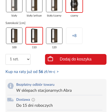
+6
biały
biały/artisan
biały/czarny
czarny
Szerokość [cm]
+8
100
110
120
Dodaj do koszyka
Kup na raty już od
56
zł/m-c >
Bezpłatny odbiór towaru
W sklepach stacjonarnych Abra
Dostawa
Do 15 dni roboczych