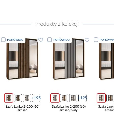
Produkty z kolekcji
PORÓWNAJ
PORÓWNAJ
PORÓWNA
+195
+195
Szafa Lanko 2-200 (60)
Szafa Lanko 2-200 (60)
Szafa Lank
artisan
artisan/biały
artisa