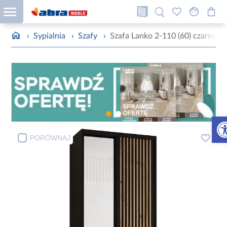
›
Sypialnia
›
Szafy
›
Szafa Lanko 2-110 (60) czarny
Otw
PORÓWNAJ