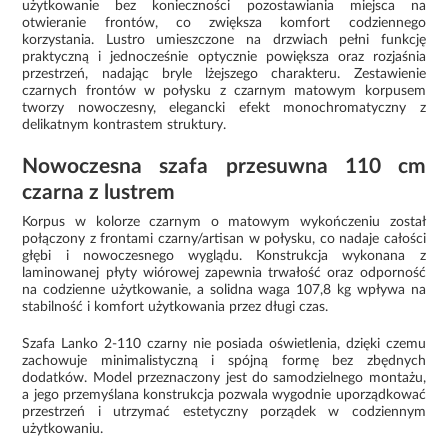
użytkowanie bez konieczności pozostawiania miejsca na
otwieranie frontów, co zwiększa komfort codziennego
korzystania. Lustro umieszczone na drzwiach pełni funkcję
praktyczną i jednocześnie optycznie powiększa oraz rozjaśnia
przestrzeń, nadając bryle lżejszego charakteru. Zestawienie
czarnych frontów w połysku z czarnym matowym korpusem
tworzy nowoczesny, elegancki efekt monochromatyczny z
delikatnym kontrastem struktury.
Nowoczesna szafa przesuwna 110 cm
czarna z lustrem
Korpus w kolorze czarnym o matowym wykończeniu został
połączony z frontami czarny/artisan w połysku, co nadaje całości
głębi i nowoczesnego wyglądu. Konstrukcja wykonana z
laminowanej płyty wiórowej zapewnia trwałość oraz odporność
na codzienne użytkowanie, a solidna waga 107,8 kg wpływa na
stabilność i komfort użytkowania przez długi czas.
Szafa Lanko 2-110 czarny nie posiada oświetlenia, dzięki czemu
zachowuje minimalistyczną i spójną formę bez zbędnych
dodatków. Model przeznaczony jest do samodzielnego montażu,
a jego przemyślana konstrukcja pozwala wygodnie uporządkować
przestrzeń i utrzymać estetyczny porządek w codziennym
użytkowaniu.