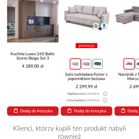
promocja
Kuchnia Luxeo 260 Baltic
Storm/Beige Set 3
4 289,00 zł
a
Sofa rozkładana Foster z
Narożnik z 
pojemnikiem beżowa
Marco
2 299,99 zł
2 69
Najniższa cena:
2 499,99 zł
Cena regularna:
2 499,99 zł
Dodaj do koszyka
Dodaj do koszyka
Dodaj
Klienci, którzy kupili ten produkt nabyli
również