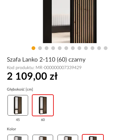
Szafa Lanko 2-110 (60) czarny
Kod produktu:
MR-000000007339429
2 109,00 zł
Głębokość [cm]
45
60
Kolor