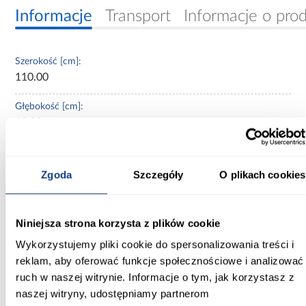
Informacje
Transport
Informacje o pro
Szerokość [cm]:
110.00
Głębokość [cm]:
60.00
Wysokość [cm]:
235.20
Zgoda
Szczegóły
O plikach cookies
Kolor frontów:
czarny/artisan
Niniejsza strona korzysta z plików cookie
Kolor korpusu:
Wykorzystujemy pliki cookie do spersonalizowania treści i
czarny
reklam, aby oferować funkcje społecznościowe i analizować
ruch w naszej witrynie. Informacje o tym, jak korzystasz z
Wybarwienie:
naszej witryny, udostępniamy partnerom
czarne