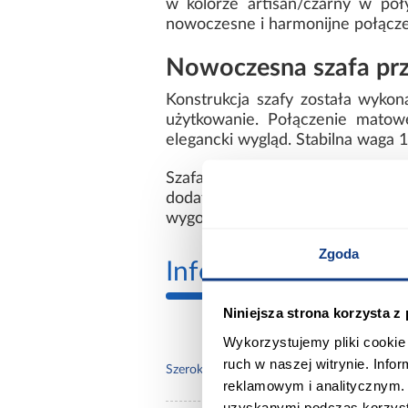
w kolorze artisan/czarny w po
nowoczesne i harmonijne połącze
Nowoczesna szafa prz
Konstrukcja szafy została wyko
użytkowanie. Połączenie matow
elegancki wygląd. Stabilna waga 1
Szafa Lanko 2-110 artisan nie
dodatkowych elementów. Model p
wygodnie zorganizować przestrz
Zgoda
Informacje
Transp
Niniejsza strona korzysta z
Wykorzystujemy pliki cookie 
ruch w naszej witrynie. Inf
110.
Szerokość [cm]:
reklamowym i analitycznym. 
uzyskanymi podczas korzysta