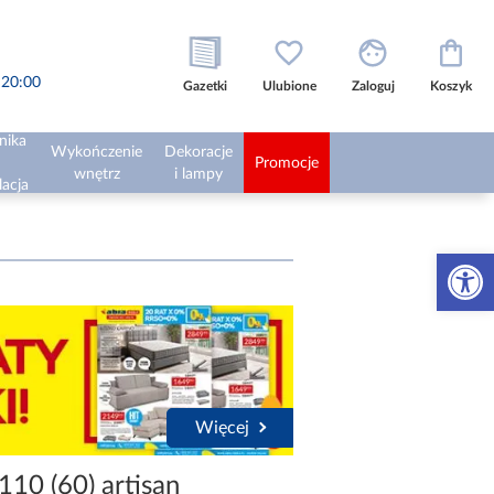
o 20:00
Gazetki
Ulubione
Zaloguj
Koszyk
nika
Wykończenie
Dekoracje
Promocje
wnętrz
i lampy
lacja
Otwórz 
Więcej
110 (60) artisan