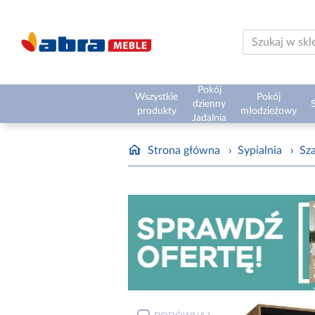
Pokój
Wszystkie
Pokój
dzienny
S
produkty
młodzieżowy
Jadalnia
Strona główna
›
Sypialnia
›
Sz