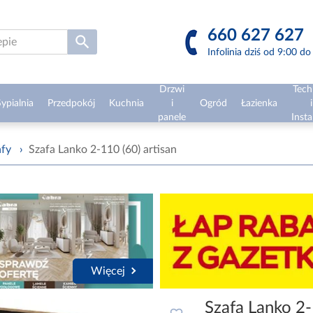
660 627 627
Infolinia dziś od 9:00 d
Drzwi
Tech
ypialnia
Przedpokój
Kuchnia
i
Ogród
Łazienka
i
panele
Insta
afy
›
Szafa Lanko 2-110 (60) artisan
Więcej
Szafa Lanko 2-