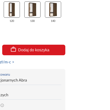
120
130
140
Dodaj do koszyka
zł/m-c >
 towaru
cjonarnych Abra
czych