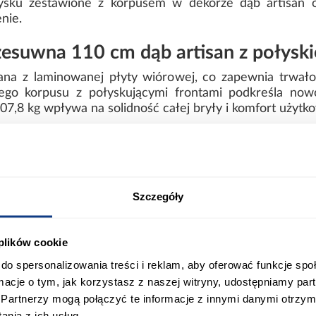
łysku zestawione z korpusem w dekorze dąb artisa
nie.
esuwna 110 cm dąb artisan z połysk
nana z laminowanej płyty wiórowej, co zapewnia trwał
ego korpusu z połyskującymi frontami podkreśla now
07,8 kg wpływa na solidność całej bryły i komfort użytko
 posiada oświetlenia, dzięki czemu zachowuje mini
rzeznaczony jest do samodzielnego montażu, a jego 
eń i utrzymać porządek w codziennym użytkowaniu
Szczegóły
ort
Informacje o produkcie
 plików cookie
do spersonalizowania treści i reklam, aby oferować funkcje sp
ormacje o tym, jak korzystasz z naszej witryny, udostępniamy p
00
Wybarwienie:
Partnerzy mogą połączyć te informacje z innymi danymi otrzym
nia z ich usług.