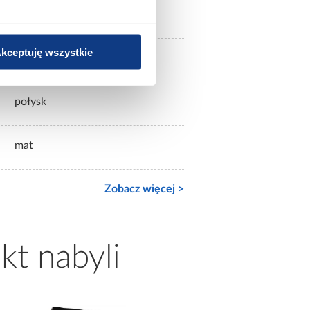
z lustrem
kceptuję wszystkie
2-drzwiowa
połysk
mat
Zobacz więcej >
kt nabyli