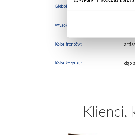
60.0
Głębokość [cm]:
235.
Wysokość [cm]:
artis
Kolor frontów:
dąb a
Kolor korpusu:
Klienci,