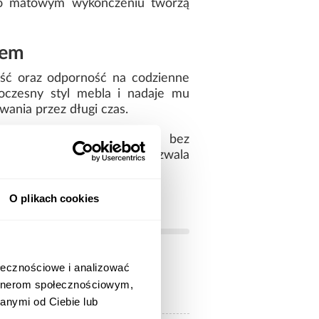
n o matowym wykończeniu tworzą
iem
ość oraz odporność na codzienne
oczesny styl mebla i nadaje mu
wania przez długi czas.
malistyczną i spójną formę bez
przemyślana konstrukcja pozwala
O plikach cookies
ołecznościowe i analizować
artnerom społecznościowym,
jasne drewnopodobne
anymi od Ciebie lub