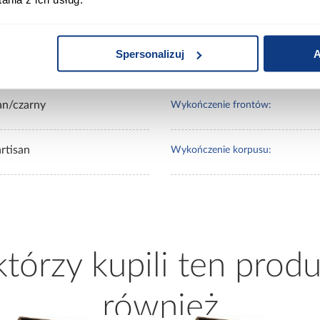
0
Lustro:
Spersonalizuj
A
20
Ilość drzwi:
an/czarny
Wykończenie frontów:
rtisan
Wykończenie korpusu:
 którzy kupili ten produ
również