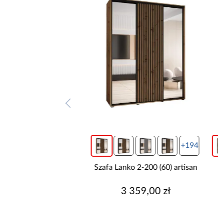
+194
+194
anko 2-200 (60) artisan
Szafa Lanko 2-200 (60)
artisan/biały
3 359,00 zł
3 359,00 zł