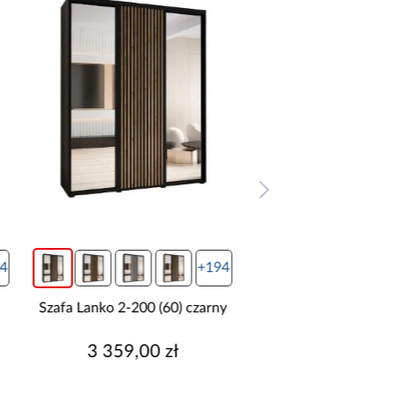
4
+194
y
Szafa Lanko 2-200 (60)
Szafa Lanko 2-200
czarny/artisan
czarny/biały
3 359,00 zł
3 359,00 z