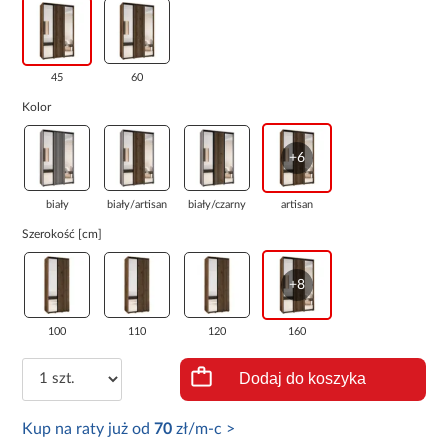
45
60
Kolor
+6
biały
biały/artisan
biały/czarny
artisan
Szerokość [cm]
+8
100
110
120
160
Dodaj do koszyka
Kup na raty już od
70
zł/m-c >