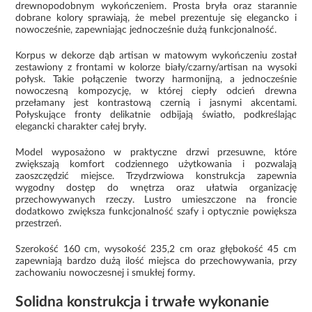
drewnopodobnym wykończeniem. Prosta bryła oraz starannie
dobrane kolory sprawiają, że mebel prezentuje się elegancko i
nowocześnie, zapewniając jednocześnie dużą funkcjonalność.
Korpus w dekorze dąb artisan w matowym wykończeniu został
zestawiony z frontami w kolorze biały/czarny/artisan na wysoki
połysk. Takie połączenie tworzy harmonijną, a jednocześnie
nowoczesną kompozycję, w której ciepły odcień drewna
przełamany jest kontrastową czernią i jasnymi akcentami.
Połyskujące fronty delikatnie odbijają światło, podkreślając
elegancki charakter całej bryły.
Model wyposażono w praktyczne drzwi przesuwne, które
zwiększają komfort codziennego użytkowania i pozwalają
zaoszczędzić miejsce. Trzydrzwiowa konstrukcja zapewnia
wygodny dostęp do wnętrza oraz ułatwia organizację
przechowywanych rzeczy. Lustro umieszczone na froncie
dodatkowo zwiększa funkcjonalność szafy i optycznie powiększa
przestrzeń.
Szerokość 160 cm, wysokość 235,2 cm oraz głębokość 45 cm
zapewniają bardzo dużą ilość miejsca do przechowywania, przy
zachowaniu nowoczesnej i smukłej formy.
Solidna konstrukcja i trwałe wykonanie