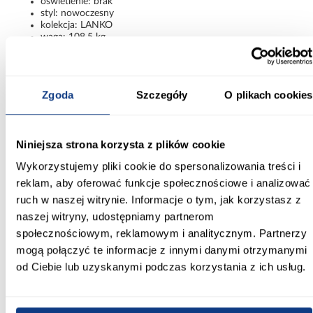
oświetlenie: brak
styl: nowoczesny
kolekcja: LANKO
waga: 108,5 kg
montaż: mebel do samodzielnego złożenia
Nowoczesna forma i naturalne akcenty
Szafa Lanko 2-160 artisan to połączenie eleganckiego designu,
Zgoda
Szczegóły
O plikach cookies
praktycznych rozwiązań oraz bardzo dużej przestrzeni do
przechowywania. Lustro, przesuwne drzwi i kontrastowe
zestawienie kolorów sprawiają, że model prezentuje się stylowo i
zapewnia wygodę użytkowania każdego dnia.
Niniejsza strona korzysta z plików cookie
Wykorzystujemy pliki cookie do spersonalizowania treści i
Informacje
Transport
Informacje o pro
reklam, aby oferować funkcje społecznościowe i analizować
ruch w naszej witrynie. Informacje o tym, jak korzystasz z
naszej witryny, udostępniamy partnerom
Kształt:
proste
społecznościowym, reklamowym i analitycznym. Partnerzy
mogą połączyć te informacje z innymi danymi otrzymanymi
Rodzaj drzwi:
od Ciebie lub uzyskanymi podczas korzystania z ich usług.
przesuwne
Oświetlenie: