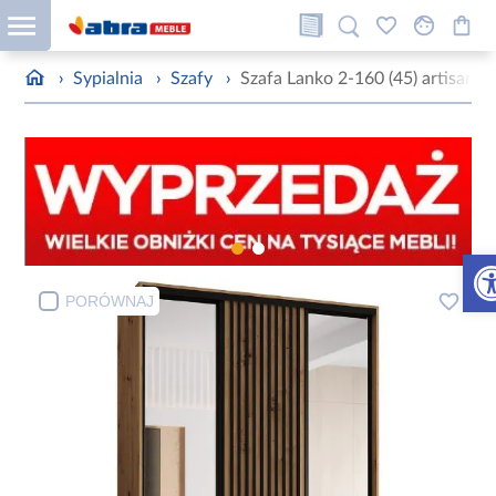
›
Sypialnia
›
Szafy
›
Szafa Lanko 2-160 (45) artisan
Otw
PORÓWNAJ