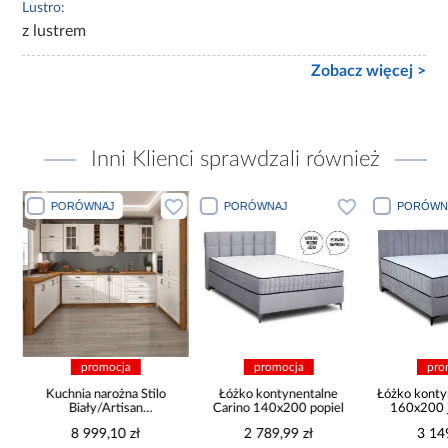
Lustro:
z lustrem
Zobacz więcej >
Inni Klienci sprawdzali również
PORÓWNAJ
PORÓWNAJ
PORÓWN
promocja
promocja
pro
Kuchnia narożna Stilo
Łóżko kontynentalne
Łóżko konty
Biały/Artisan
Carino 140x200 popiel
160x200 j
265x300x180 Cm
8 999,10 zł
2 789,99 zł
3 14