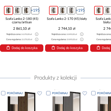
+195
+195
Szafa Lanko 2-180 (45)
Szafa Lanko 2-170 (45) biały
Szafa Lank
czarny/artisan
biały
2 861,10 zł
2 744,10 zł
2 74
Najniższa cena:
3 179,00 zł
Najniższa cena:
3 049,00 zł
Najniższa cena
Cena regularna:
3 179,00 zł
Cena regularna:
3 049,00 zł
Cena regularna
Dodaj do koszyka
Dodaj do koszyka
Dodaj
Produkty z kolekcji
PORÓWNAJ
PORÓWNAJ
PORÓWNA