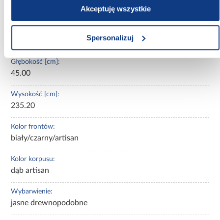
Nie
Akceptuję wszystkie
Szerokość [cm]:
Spersonalizuj
160.00
Głębokość [cm]:
45.00
Wysokość [cm]:
235.20
Kolor frontów:
biały/czarny/artisan
Kolor korpusu:
dąb artisan
Wybarwienie:
jasne drewnopodobne