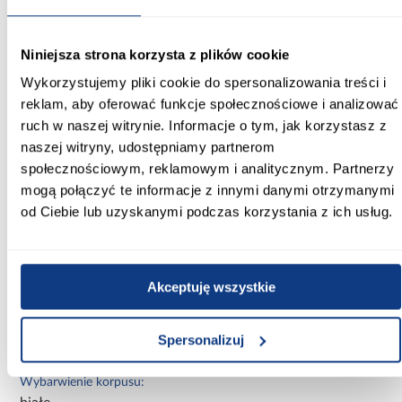
Głębokość [cm]:
52.40
Niniejsza strona korzysta z plików cookie
Wykorzystujemy pliki cookie do spersonalizowania treści i
Wysokość [cm]:
reklam, aby oferować funkcje społecznościowe i analizować
82.00
ruch w naszej witrynie. Informacje o tym, jak korzystasz z
Kolekcja:
naszej witryny, udostępniamy partnerom
Adele
społecznościowym, reklamowym i analitycznym. Partnerzy
mogą połączyć te informacje z innymi danymi otrzymanymi
Kolor frontów:
od Ciebie lub uzyskanymi podczas korzystania z ich usług.
granatowy
Kolor korpusu:
biały
Akceptuję wszystkie
Wybarwienie frontów dolnych:
Spersonalizuj
granat
Wybarwienie korpusu: