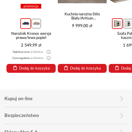
promocja
Kuchnia narożna Stilo
Biały/Artisan
265x300x180 Cm
9 999,00 zł
Narożnik Kronos wersja
Szafa P
prawa/lewa popiel
kaszmi
2 549,99 zł
1 69
Najniższa cena:
2 749,99 zł
Cena regularna:
2 749,99 zł
Dodaj do koszyka
Dodaj do koszyka
Dodaj
Kupuj on-line
Bezpieczeństwo