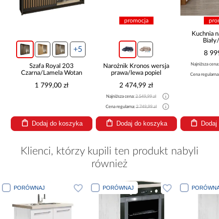
promocja
pro
Kuchnia n
Biały
265x30
+5
8 99
Najniższa cena
Szafa Royal 203
Narożnik Kronos wersja
Czarna/Lamela Wotan
prawa/lewa popiel
Cena regularna
1 799,00 zł
2 474,99 zł
Najniższa cena:
2 549,99 zł
Cena regularna:
2 749,99 zł
Dodaj do koszyka
Dodaj do koszyka
Dodaj
Klienci, którzy kupili ten produkt nabyli
również
PORÓWNAJ
PORÓWNAJ
PORÓWNA