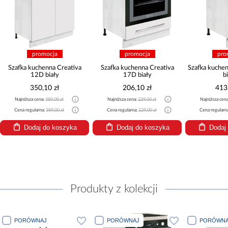
promocja
promocja
pro
Szafka kuchenna Creativa
Szafka kuchenna Creativa
Szafka kuche
12D biały
17D biały
b
350,10 zł
206,10 zł
413
Najniższa cena:
389,00 zł
Najniższa cena:
229,00 zł
Najniższa cen
Cena regularna:
389,00 zł
Cena regularna:
229,00 zł
Cena regularn
Dodaj do koszyka
Dodaj do koszyka
Dodaj
Produkty z kolekcji
PORÓWNAJ
PORÓWNAJ
PORÓWNA