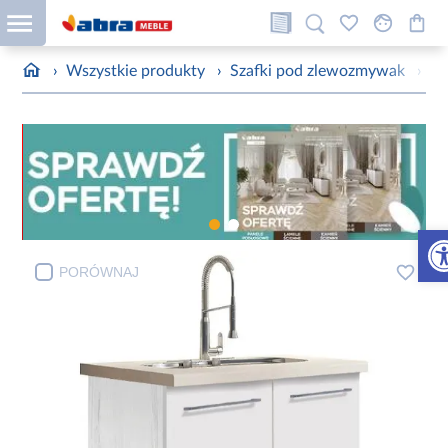
›
Wszystkie produkty
›
Szafki pod zlewozmywak
›
Sz
Otw
PORÓWNAJ