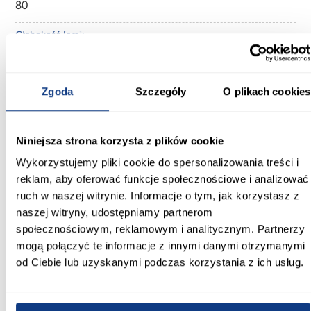
80
Głębokość [cm]:
51.00
Wysokość [cm]:
Zgoda
Szczegóły
O plikach cookies
82.00
Kolekcja:
Niniejsza strona korzysta z plików cookie
Creativa
Wykorzystujemy pliki cookie do spersonalizowania treści i
Kolor frontów:
reklam, aby oferować funkcje społecznościowe i analizować
biały
ruch w naszej witrynie. Informacje o tym, jak korzystasz z
naszej witryny, udostępniamy partnerom
Kolor korpusu:
społecznościowym, reklamowym i analitycznym. Partnerzy
sosna andersen
mogą połączyć te informacje z innymi danymi otrzymanymi
od Ciebie lub uzyskanymi podczas korzystania z ich usług.
Wybarwienie frontów dolnych:
białe
Wybarwienie korpusu: