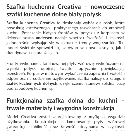
Szafka kuchenna Creativa – nowoczesne
szafki kuchenne dolne biały połysk
Szafka kuchenna
Creativa
to doskonały wybór dla osób, które
poszukują estetycznego i praktycznego rozwiązania do aranżacji
kuchni. Połączenie białych frontów w połysku z korpusem w
dekorze
sosna andersen
nadaje wnętrzu świeżości i lekkości,
jednocześnie wpisując się w aktualne trendy wnętrzarskie. Ten
model świetnie sprawdzi się zarówno w nowoczesnych, jak i
skandynawskich aranżacjach.
Fronty wykonane z laminowanej płyty wiórowej wykończone na
wysoki połysk odbijają światło, optycznie powiększając
przestrzeń. Korpus w matowym wykończeniu zapewnia trwałość i
odporność na codzienne użytkowanie. Szafka należy do kategorii
szafek kuchennych dolnych
, dzięki czemu stanowi solidną bazę
pod zabudowę kuchenną.
Funkcjonalna szafka dolna do kuchni –
trwałe materiały i wygodna konstrukcja
Model Creativa został zaprojektowany z myślą o wygodzie
użytkowania. Konstrukcja z laminowanej płyty wiórowej
gwarantuje stabilność oraz łatwość utrzymania w czystości.