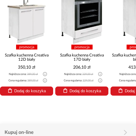
promocja
promocja
pro
Szafka kuchenna Creativa
Szafka kuchenna Creativa
Szafka kuche
12D biały
17D biały
b
350,10 zł
206,10 zł
413
Najniższa cena:
389,00 zł
Najniższa cena:
229,00 zł
Najniższa cen
Cena regularna:
389,00 zł
Cena regularna:
229,00 zł
Cena regularn
Dodaj do koszyka
Dodaj do koszyka
Dodaj
Kupuj on-line