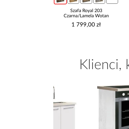
Szafa Royal 203
Narożnik Kronos wersja
rna/Lamela Wotan
prawa/lewa popiel
1 799,00 zł
2 474,99 zł
Najniższa cena:
2 549,99 zł
Cena regularna:
2 749,99 zł
Klienci,