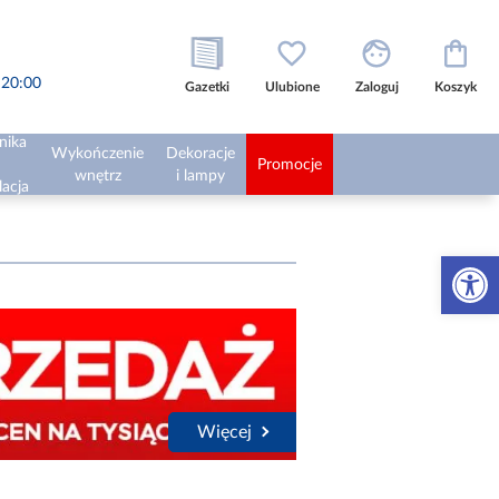
o 20:00
Gazetki
Ulubione
Zaloguj
Koszyk
nika
Wykończenie
Dekoracje
Promocje
wnętrz
i lampy
lacja
Otwórz 
Więcej