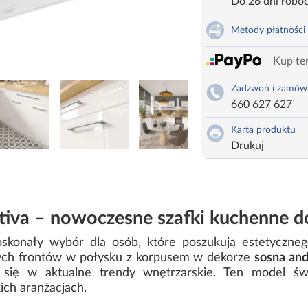
Do 26 dni robo
Metody płatności
Kup ter
Zadzwoń i zamów
660 627 627
Karta produktu
Drukuj
iva – nowoczesne szafki kuchenne do
skonały wybór dla osób, które poszukują estetyczneg
ałych frontów w połysku z korpusem w dekorze
sosna an
ąc się w aktualne trendy wnętrzarskie. Ten model ś
ich aranżacjach.