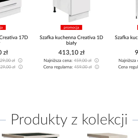
promocja
promocja
Szafka kuchenna Creativa 1D
Szafka kuchenna Creativa 2
biały
biały
413,10 zł
989,10 zł
Najniższa cena:
459,00 zł
Najniższa cena:
1 099,00 zł
Cena regularna:
459,00 zł
Cena regularna:
1 099,00 zł
Produkty z kolekcji