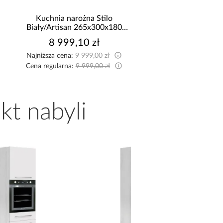
Narożnik z dwoma
Szafa Palermo 2
pojemnikami Sereno beżowy
kaszmir/lustro
2 114,99 zł
1 699,00 z
Najniższa cena:
2 149,99 zł
Cena regularna:
2 349,99 zł
kt nabyli