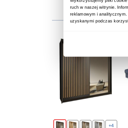
Wykorzystujemy pliki cookie 
ruch w naszej witrynie. Inf
reklamowym i analitycznym. 
Inni
uzyskanymi podczas korzysta
promocja
+4