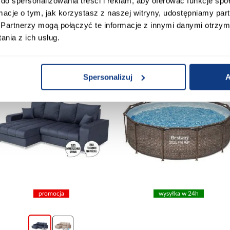
do spersonalizowania treści i reklam, aby oferować funkcje sp
ormacje o tym, jak korzystasz z naszej witryny, udostępniamy p
Partnerzy mogą połączyć te informacje z innymi danymi otrzym
 Klienci sprawdzali ró
nia z ich usług.
Spersonalizuj
A
wysyłka w 24h
promocja