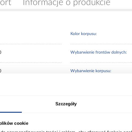
ort
Informacje o produkcie
Kolor korpusu:
0
Wybarwienie frontów dolnych:
0
Wybarwienie korpusu:
tiva
Wykończenie frontów:
Szczegóły
Wykończenie korpusu:
 plików cookie