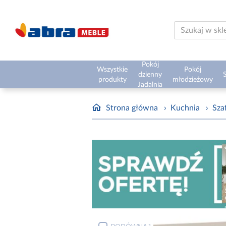
Pokój
Wszystkie
Pokój
dzienny
S
produkty
młodzieżowy
Jadalnia
Strona główna
›
Kuchnia
›
Sza