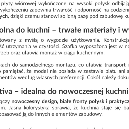
płyty wiórowej wykończone na wysoki połysk odbijają 
ykończeniu zapewnia trwałość i odporność na codzienn
nych
, dzięki czemu stanowi solidną bazę pod zabudowę k
olna do kuchni – trwałe materiały i 
ktowany z myślą o wygodzie użytkowania. Konstrukcj
ść utrzymania w czystości. Szafka wyposażona jest w n
rzeb oraz ułatwia montaż w ciągu kuchennym.
zkach do samodzielnego montażu, co ułatwia transport 
 pamiętać, że model nie posiada w zestawie blatu ani 
entów według własnych preferencji. Cokół należy doku
tiva – idealna do nowoczesnej kuchni
łączy
nowoczesny design, białe fronty połysk i praktyc
. Jasna kolorystyka sprawia, że kuchnia staje się bar
dopasować ją do innych elementów zabudowy.