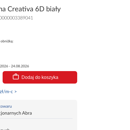
a Creativa 6D biały
0000003389041
 obniżką:
.2026 - 24.08.2026
Dodaj do koszyka
zł/m-c >
 towaru
cjonarnych Abra