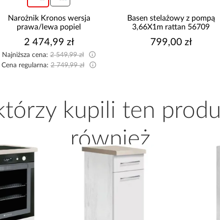
Basen stelażowy z pompą
Kuchnia narożna Stilo
3,66X1m rattan 56709
Biały/Artisan 265x300x180
Cm
799,00 zł
8 999,10 zł
Najniższa cena:
9 999,00 zł
Cena regularna:
9 999,00 zł
 którzy kupili ten produ
również