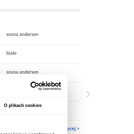
sosna andersen
białe
sosna andersen
połysk
O plikach cookies
mat
Zobacz więcej >