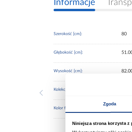
Informacje
Transp
80
Szerokość [cm]:
51.0
Głębokość [cm]:
82.0
Wysokość [cm]:
Crea
Kolekcja:
Zgoda
biały
Kolor frontów:
Niniejsza strona korzysta z