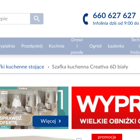
660 627 627
Infolinia dziś od 9:00 d
Drzwi
Tech
ypialnia
Przedpokój
Kuchnia
i
Ogród
Łazienka
i
panele
Insta
fki kuchenne stojące
›
Szafka kuchenna Creativa 6D biały
Więcej
promocja