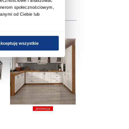
ołecznościowe i analizować
artnerom społecznościowym,
anymi od Ciebie lub
wnież
kceptuję wszystkie
promocja