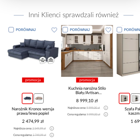
Inni Klienci sprawdzali również
PORÓWNAJ
PORÓWNAJ
PORÓWN
promocja
promocja
Kuchnia narożna Stilo
Biały/Artisan
265x300x180 Cm
8 999,10 zł
Najniższa cena:
9 999,00 zł
Narożnik Kronos wersja
Szafa P
prawa/lewa popiel
kaszmi
Cena regularna:
9 999,00 zł
2 474,99 zł
1 69
Najniższa cena:
2 549,99 zł
Cena regularna:
2 749,99 zł