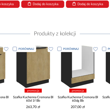
Dodaj do koszyka
Dodaj do koszyka
Dodaj
Produkty z kolekcji
PORÓWNAJ
PORÓWNAJ
PORÓWNA
promocja
promocja
pro
Szafka Kuchenna Cremona Bl
Szafka Kuchenna Cremona Bl
Szafka Kuche
60d 1f Bb
60dg Bb
60d
263,70 zł
207,00 zł
755