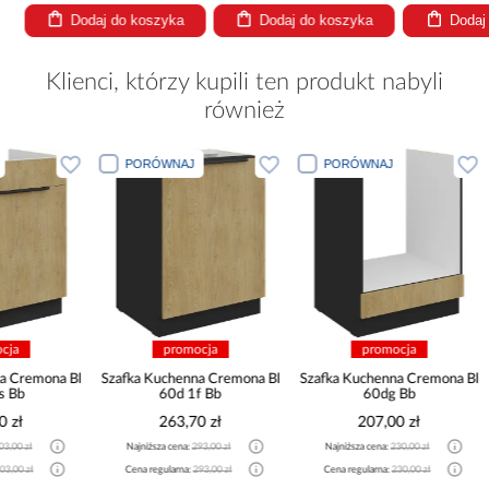
Dodaj do koszyka
Dodaj do koszyka
Dodaj
Klienci, którzy kupili ten produkt nabyli
również
PORÓWNAJ
PORÓWNAJ
PORÓWNA
promocja
promocja
pro
Szafka Kuchenna Cremona Bl
Szafka Kuchenna Cremona Bl
Szafka Kuche
60d 1f Bb
60dg Bb
60d
263,70 zł
207,00 zł
755
Najniższa cena:
293,00 zł
Najniższa cena:
230,00 zł
Najniższa cen
Cena regularna:
293,00 zł
Cena regularna:
230,00 zł
Cena regularn