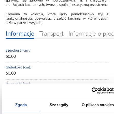
sprawdzi się zarówno w nowoczesnych, jak i klasycznych
aranżacjach kuchennych, tworząc spójną i estetyczną przestrzeń.
Cremona to kolekcja, która łączy ponadczasowy styl z
funkcjonalnością, pozwalając urządzić kuchnię, w której design
idzie w parze z wygodą.
Informacje
Transport
Informacje o pro
Szerokość [cm]:
60.00
Głębokość [cm]:
60.00
Wysokość [cm]:
108.00
Kolekcja:
Zgoda
Szczegóły
O plikach cookies
Cremona