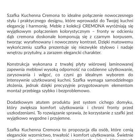
Szafka Kuchenna Cremona to idealne połączenie nowoczesnego
stylu i praktycznego designu, które wprowadzi do Twojej kuchni
elegancję i harmonię. Meble z kolekcji CREMONA wyróżniają się
wyjątkowym połączeniem kolorystycznym – fronty w odcieniu
dąb cremona doskonale komponują się z czarnym korpusem,
tworząc wyrafinowany i nowoczesny kontrast. Dzięki matowemu
wykończeniu szafka prezentuje się niezwykle stylowo i nadaje
wnętrzu przytulny, a zarazem elegancki charakter.
Konstrukcja wykonana z trwałej płyty wiórowej laminowanej
zapewnia meblowi wysoką odporność na codzienne użytkowanie,
zarysowania i wilgoć, co czyni go idealnym wyborem do
intensywnie użytkowanej kuchni. Szafka wymaga samodzielnego
złożenia, jednak dzięki precyzyjnie przygotowanym elementom
montaż przebiega szybko i bezproblemowo.
Dodatkowym atutem produktu jest system cichego domyku,
który zwiększa komfort użytkowania i chroni fronty przed
uszkodzeniami. To rozwiązanie sprawia, że korzystanie z szafki jest
wyjątkowo wygodne i przyjemne.
Szafka Kuchenna Cremona to propozycja dla osób, które cenią
eleganckie wzornictwo, trwałość i komfort użytkowania. Świetnie