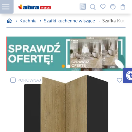
›
Kuchnia
›
Szafki kuchenne wiszące
›
Szafka Kuchen
Otw
PORÓWNAJ