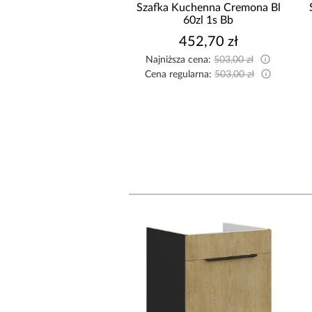
 Kuchenna Cremona Bl
Szafka Kuchenna Cremona Bl
80d 3s Bb
60zl 1s Bb
811,80 zł
452,70 zł
sza cena:
902,00 zł
Najniższa cena:
503,00 zł
egularna:
902,00 zł
Cena regularna:
503,00 zł