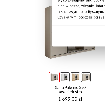
Wykorzystujemy pliki cookie 
ruch w naszej witrynie. Inf
reklamowym i analitycznym. 
uzyskanymi podczas korzysta
promocja
hnia narożna Stilo
Szafa Palermo 250
/Artisan 265x300x180
kaszmir/lustro
Cm
8 999,10 zł
1 699,00 zł