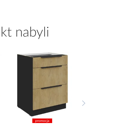
kt nabyli
promocja
promocja