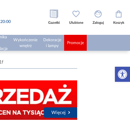
o 20:00
Gazetki
Ulubione
Zaloguj
Koszyk
nika
Wykończenie
Dekoracje
Promocje
wnętrz
i lampy
lacja
1f
Otwórz 
Więcej