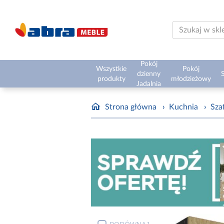
Pokój
Wszystkie
Pokój
dzienny
S
produkty
młodzieżowy
Jadalnia
Strona główna
›
Kuchnia
›
Sza