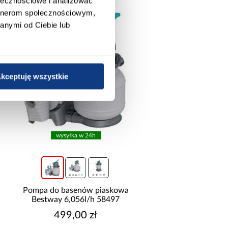
ołecznościowe i analizować
artnerom społecznościowym,
anymi od Ciebie lub
kceptuję wszystkie
wysyłka w 24h
Pompa do basenów piaskowa
Szafa Royal 20
Bestway 6,056l/h 58497
Czarna/Lamela W
499,00 zł
1 799,00 z