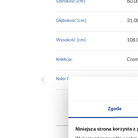
60.0
Szerokość [cm]:
31.0
Głębokość [cm]:
108.
Wysokość [cm]:
Cre
Kolekcja:
dąb 
Kolor frontów:
Zgoda
Inni
Niniejsza strona korzysta z