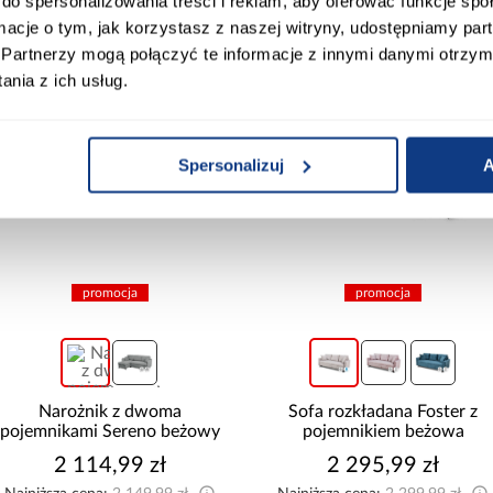
do spersonalizowania treści i reklam, aby oferować funkcje sp
ormacje o tym, jak korzystasz z naszej witryny, udostępniamy p
Partnerzy mogą połączyć te informacje z innymi danymi otrzym
nia z ich usług.
Spersonalizuj
A
promocja
promocja
Narożnik z dwoma
Sofa rozkładana Foster z
pojemnikami Sereno beżowy
pojemnikiem beżowa
2 114,99 zł
2 295,99 zł