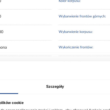
0
Kolor korpusu:
0
Wybarwienie frontów górnych:
00
Wybarwienie korpusu:
mona
Wykończenie frontów:
cremona
Wykończenie korpusu:
Szczegóły
 Klienci sprawdzali ró
 plików cookie