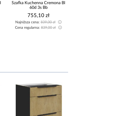
l
Szafka Kuchenna Cremona Bl
Szafka Kuchenna Cre
60d 3s Bb
50zl 1f Bb
755,10 zł
234,90 zł
Najniższa cena:
839,00 zł
Najniższa cena:
261,00
Cena regularna:
839,00 zł
Cena regularna:
261,00