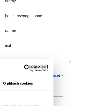
czarny
jasne drewnopodobne
czarne
mat
mat
Zobacz więcej >
O plikach cookies
wnież