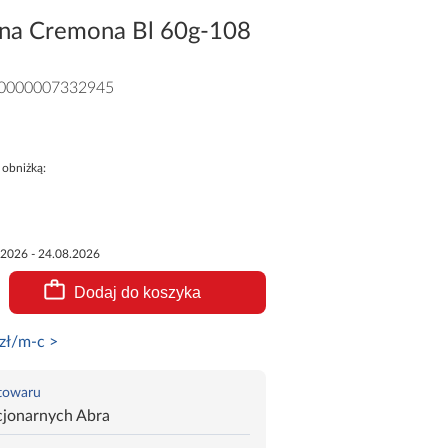
na Cremona Bl 60g-108
0000007332945
 obniżką:
.2026 - 24.08.2026
Dodaj do koszyka
zł/m-c >
 towaru
cjonarnych Abra