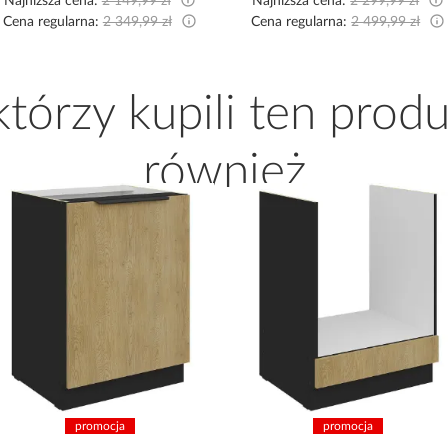
Najniższa cena:
2 149,99 zł
Najniższa cena:
2 299,99 zł
Cena regularna:
2 349,99 zł
Cena regularna:
2 499,99 zł
 którzy kupili ten produ
również
promocja
promocja