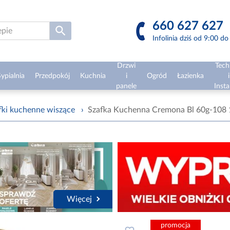
660 627 627
Infolinia dziś od 9:00 d
Drzwi
Tech
ypialnia
Przedpokój
Kuchnia
i
Ogród
Łazienka
i
panele
Insta
fki kuchenne wiszące
›
Szafka Kuchenna Cremona Bl 60g-108 
Więcej
promocja