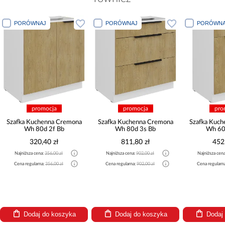
PORÓWNAJ
PORÓWNAJ
PORÓWNA
promocja
promocja
pro
Szafka Kuchenna Cremona
Szafka Kuchenna Cremona
Szafka Kuc
Wh 80d 2f Bb
Wh 80d 3s Bb
Wh 60
320,40 zł
811,80 zł
452
Najniższa cena:
356,00 zł
Najniższa cena:
902,00 zł
Najniższa cen
Cena regularna:
356,00 zł
Cena regularna:
902,00 zł
Cena regularn
Dodaj do koszyka
Dodaj do koszyka
Dodaj