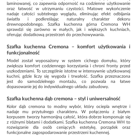
laminowanej, co zapewnia odporność na codzienne użytkowanie
oraz łatwość w utrzymaniu czystości. Matowe wykończenie
nadaje całości subtelnego wyglądu, eliminując efekt odbijania
światła i podkreślając naturalny charakter dekoru
drewnopodobnego. Szafka kuchenna górna Cremona WH
sprawdzi się zarówno w małych, jak i większych kuchniach,
oferując dodatkową przestrzeń do przechowywania.
Szafka kuchenna Cremona – komfort użytkowania i
funkcjonalność
Model został wyposażony w system cichego domyku, który
zwiększa komfort codziennego korzystania i chroni fronty przed
uszkodzeniami. To szczególnie istotne w intensywnie użytkowanej
kuchni, gdzie liczy się wygoda i trwałość. Szafka przeznaczona
jest do samodzielnego montażu, co pozwala na łatwe
dopasowanie jej do indywidualnego układu zabudowy.
Szafka kuchenna dąb cremona – styl i uniwersalność
Kolor dąb cremona to modny wybór, który ociepla wnętrze i
nadaje mu przytulnego charakteru. W połączeniu z białym
korpusem tworzy harmonijną całość, która dobrze komponuje się
z różnymi blatami i dodatkami. Szafka kuchenna Cremona WH to
rozwiązanie dla osób ceniących estetykę, porządek oraz
funkcjonalne zagospodarowanie przestrzeni kuchennej.