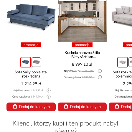
promocja
promocja
pro
Kuchnia narożna Stilo
Biały/Artisan
265x300x180 Cm
8 999,10 zł
Najniższa cena:
9 999,00 zł
Sofa Sally popielata,
Sofa rozkła
rozkładana
pojemnik
Cena regularna:
9 999,00 zł
1 214,99 zł
2 29
Najniższa cena:
1 349,99 zł
Najniższa cena
Cena regularna:
1 349,99 zł
Cena regularna
Dodaj do koszyka
Dodaj do koszyka
Dodaj
Klienci, którzy kupili ten produkt nabyli
również