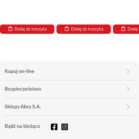
Dodaj do koszyka
Dodaj do koszyka
Dodaj
Kupuj on-line
Bezpieczeństwo
Sklepy Abra S.A.
Bądź na bieżąco