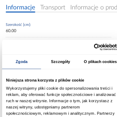
Informacje
Transport
Informacje o pro
Szerokość [cm]:
60.00
Głębokość [cm]:
60.00
Wysokość [cm]:
Zgoda
Szczegóły
O plikach cookies
90.00
Kolekcja:
Niniejsza strona korzysta z plików cookie
Cremona
Wykorzystujemy pliki cookie do spersonalizowania treści i
Kolor frontów:
reklam, aby oferować funkcje społecznościowe i analizować
dąb cremona
ruch w naszej witrynie. Informacje o tym, jak korzystasz z
naszej witryny, udostępniamy partnerom
Kolor korpusu:
społecznościowym, reklamowym i analitycznym. Partnerzy
biały