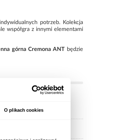
ndywidualnych potrzeb. Kolekcja
ale współgra z innymi elementami
enna górna Cremona ANT
będzie
antracyt
O plikach cookies
jasne drewnopodobne