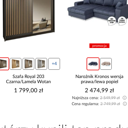
promocja
+4
Szafa Royal 203
Narożnik Kronos wersja
Czarna/Lamela Wotan
prawa/lewa popiel
1 799,00 zł
2 474,99 zł
Najniższa cena:
2 549,99 zł
Cena regularna:
2 749,99 zł