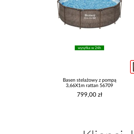
wysyłka w 24h
wysyłka w 24h
n stelażowy z pompą
Basen stelażowy z pompą
66x1,22 m 56420
3,66X1m rattan 56709
1 199,00 zł
799,00 zł