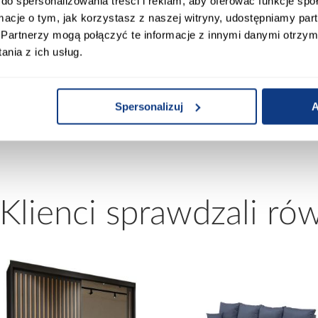
do spersonalizowania treści i reklam, aby oferować funkcje sp
0
ormacje o tym, jak korzystasz z naszej witryny, udostępniamy p
Wybarwienie korpusu:
Partnerzy mogą połączyć te informacje z innymi danymi otrzym
nia z ich usług.
mona
Wykończenie frontów:
Spersonalizuj
A
cremona
Wykończenie korpusu:
 Klienci sprawdzali ró