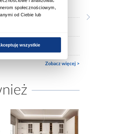
ołecznościowe i analizować
szare
artnerom społecznościowym,
anymi od Ciebie lub
mat
kceptuję wszystkie
mat
Zobacz więcej >
wnież