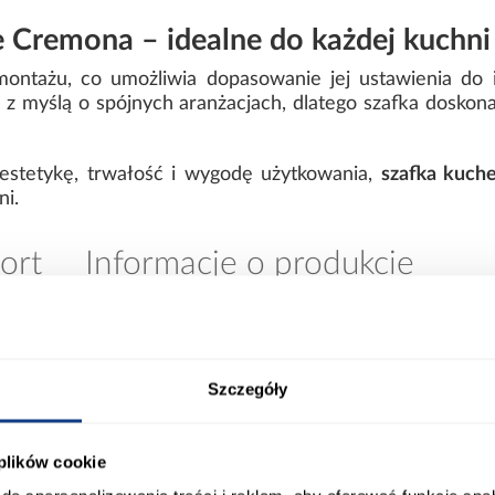
e Cremona – idealne do każdej kuchni
ntażu, co umożliwia dopasowanie jej ustawienia do i
 z myślą o spójnych aranżacjach, dlatego szafka doskon
y estetykę, trwałość i wygodę użytkowania,
szafka kuch
i.
ort
Informacje o produkcie
0
Kolor korpusu:
Szczegóły
0
Wybarwienie frontów górnych:
 plików cookie