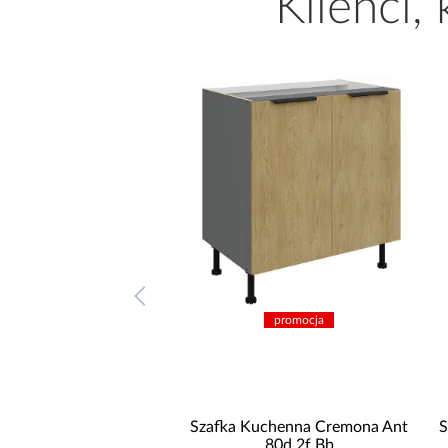
Klienci,
promocja
promocja
Ant
Szafka Kuchenna Cremona Ant
Szafka Kuchenna Cr
80d 2f Bb
80d 3s Bb