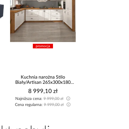
promocja
promocja
Kuchnia narożna Stilo
Narożnik z dwo
Biały/Artisan 265x300x180
pojemnikami Sereno
Cm
8 999,10 zł
2 114,99 z
Najniższa cena:
9 999,00 zł
Najniższa cena:
2 149,9
Cena regularna:
9 999,00 zł
Cena regularna:
2 349,9