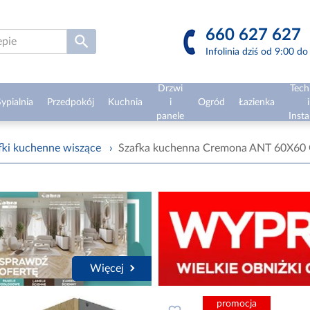
660 627 627
Infolinia dziś od 9:00 d
Drzwi
Tech
ypialnia
Przedpokój
Kuchnia
i
Ogród
Łazienka
i
panele
Insta
fki kuchenne wiszące
›
Szafka kuchenna Cremona ANT 60X60 
Więcej
promocja