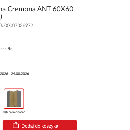
nna Cremona ANT 60X60
)
0000007336972
 obniżką:
.2026 - 24.08.2026
a...
dąb cremona/ant...
Dodaj do koszyka