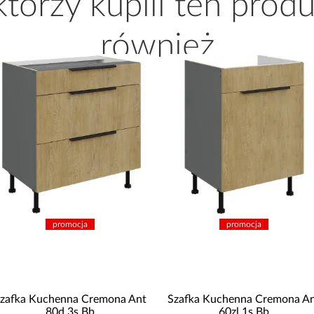
 którzy kupili ten produ
również
promocja
pro
emona Ant
Szafka Kuchenna Cremona Ant
Szafka Kuche
60zl 1s Bb
60d