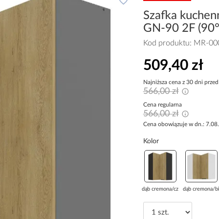
Szafka kuche
GN-90 2F (90°
Kod produktu:
MR-00
509,40 zł
Najniższa cena z 30 dni przed
566,00 zł
Cena regularna
566,00 zł
Cena obowiązuje w dn.: 7.08
Kolor
dąb cremona/cza...
dąb cremona/bi