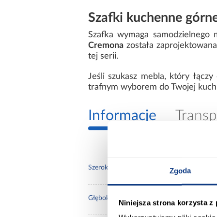
Szafki kuchenne górn
Szafka wymaga samodzielnego mo
Cremona
została zaprojektowana
tej serii.
Jeśli szukasz mebla, który łącz
trafnym wyborem do Twojej kuchn
Informacje
Transp
60.0
Szerokość [cm]:
Zgoda
60.0
Głębokość [cm]:
Niniejsza strona korzysta z