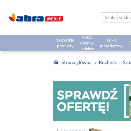
Pokój
Wszystkie
Pokój
dzienny
S
produkty
młodzieżowy
Jadalnia
Strona główna
›
Kuchnia
›
Sza