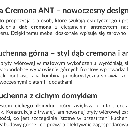
a Cremona ANT – nowoczesny design 
to propozycja dla osób, które szukają estetycznego i p
odcienia
dąb cremona
z eleganckim
antracytem
nad
eru. Dzięki temu mebel doskonale wpisuje się zarówno w
chenna górna – styl dąb cremona i a
płyty wiórowej w matowym wykończeniu wyróżniają się
wnopodobne wybarwienie górnych frontów wprowadza le
ncki kontrast. Taka kombinacja kolorystyczna sprawia, 
woczesnymi blatami i dodatkami.
kuchenna z cichym domykiem
system
cichego domyku
, który zwiększa komfort codz
k. Konstrukcja z trwałej, laminowanej płyty wiórowej 
ości, co jest szczególnie istotne w przestrzeni kuchen
 zabudowy górnej, co pozwala efektywnie zagospodarowa