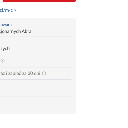
zł/m-c >
 towaru
cjonarnych Abra
czych
az i zapłać za 30 dni