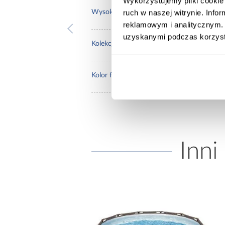
Wykorzystujemy pliki cookie 
90.0
ruch w naszej witrynie. Inf
Wysokość [cm]:
reklamowym i analitycznym. 
uzyskanymi podczas korzysta
Cre
Kolekcja:
dąb 
Kolor frontów:
Inni