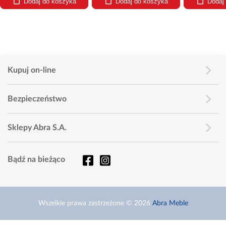
Dodaj do koszyka
Dodaj do koszyka
Dodaj
Kupuj on-line
Bezpieczeństwo
Sklepy Abra S.A.
Bądź na bieżąco
Wszelkie prawa zastrzeżone © 2026
Abra Meble