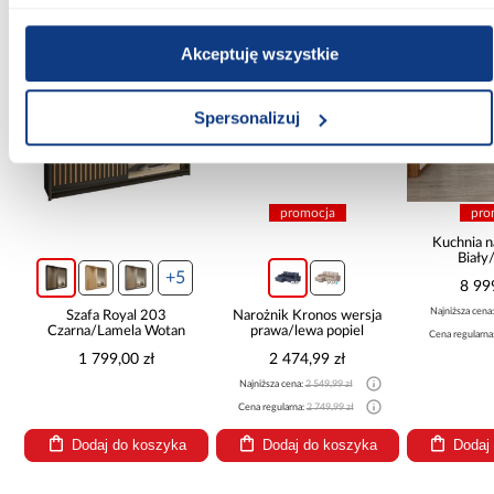
PORÓWNAJ
PORÓWNAJ
PORÓWN
Akceptuję wszystkie
Spersonalizuj
promocja
pro
Kuchnia n
Biały
265x30
+5
8 99
Najniższa cena
Szafa Royal 203
Narożnik Kronos wersja
Czarna/Lamela Wotan
prawa/lewa popiel
Cena regularna
1 799,00 zł
2 474,99 zł
Najniższa cena:
2 549,99 zł
Cena regularna:
2 749,99 zł
Dodaj do koszyka
Dodaj do koszyka
Dodaj