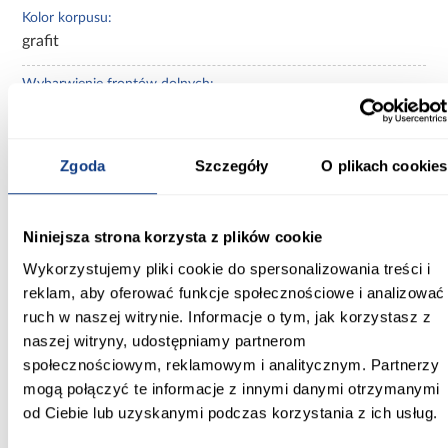
Kolor korpusu:
grafit
Wybarwienie frontów dolnych:
szare
Wybarwienie korpusu:
Zgoda
Szczegóły
O plikach cookies
szare
Wykończenie frontów:
Niniejsza strona korzysta z plików cookie
mat
Wykorzystujemy pliki cookie do spersonalizowania treści i
Wykończenie korpusu:
reklam, aby oferować funkcje społecznościowe i analizować
mat
ruch w naszej witrynie. Informacje o tym, jak korzystasz z
naszej witryny, udostępniamy partnerom
Zobacz więcej >
społecznościowym, reklamowym i analitycznym. Partnerzy
mogą połączyć te informacje z innymi danymi otrzymanymi
od Ciebie lub uzyskanymi podczas korzystania z ich usług.
Inni Klienci sprawdzali również