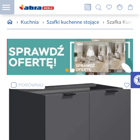
›
Kuchnia
›
Szafki kuchenne stojące
›
Szafka Kuchenn
Otw
PORÓWNAJ