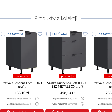
Produkty z kolekcji
PORÓWNAJ
PORÓWNAJ
PORÓWNA
promocja
promocja
pro
Szafka Kuchenna Loft II D40
Szafka Kuchenna Loft II D60
Szafka Kuche
grafit
3SZ METALBOX grafit
gr
188,10 zł
458,10 zł
233
Najniższa cena:
209,00 zł
Najniższa cena:
509,00 zł
Najniższa cen
Cena regularna:
209,00 zł
Cena regularna:
509,00 zł
Cena regularn