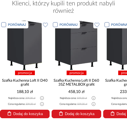
Klienci, którzy kupili ten produkt nabyli
również
PORÓWNAJ
PORÓWNAJ
PORÓWNA
promocja
promocja
pro
Szafka Kuchenna Loft II D40
Szafka Kuchenna Loft II D60
Szafka Kuche
grafit
3SZ METALBOX grafit
gr
188,10 zł
458,10 zł
233
Najniższa cena:
209,00 zł
Najniższa cena:
509,00 zł
Najniższa cen
Cena regularna:
209,00 zł
Cena regularna:
509,00 zł
Cena regularn
Dodaj do koszyka
Dodaj do koszyka
Dodaj