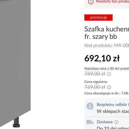
Niestety ten produk
promocja
Szafka kuchenn
fr. szary bb
Kod produktu:
MR-00
692,10 zł
Najniższa cena z 30 dni przed
769,00 zł
Cena regularna
769,00 zł
Cena obowiązuje w dn.: 7.08
Bezpłatny odbiór
W sklepach sta
Dostawa
Do 33 dni robo