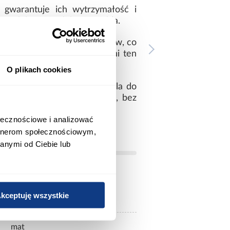
 gwarantuje ich wytrzymałość i
 stabilność i solidność mebla.
odę w wyborze tych elementów, co
ncji i stylu kuchni, co czyni ten
O plikach cookies
owego i funkcjonalnego mebla do
dzenie jej do każdej kuchni, bez
ny design i funkcjonalność.
ołecznościowe i analizować
artnerom społecznościowym,
anymi od Ciebie lub
szary
kceptuję wszystkie
mat