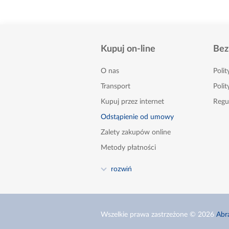
Kupuj on-line
Bez
O nas
Poli
Transport
Polit
Kupuj przez internet
Regu
Odstąpienie od umowy
Zalety zakupów online
Metody płatności
FAQ
rozwiń
Poradnik
Kontakt
Zgłoszenia naruszeń - sygnaliści
Wszelkie prawa zastrzeżone © 2026
Abr