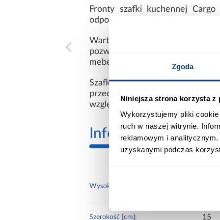
Fronty szafki kuchennej Cargo
odporność na uszkodzenia. Konstru
Warto zaznaczyć, że blat i uchw
pozwala na pełną personalizację 
mebel niezwykle elastycznym.
Zgoda
Szafka kuchenna Cargo Lora to 
przechowywania. Jej minimalisty
Niniejsza strona korzysta z
względu na rozmiar przestrzeni. 
Wykorzystujemy pliki cookie 
ruch w naszej witrynie. Inf
Informacje
Transp
reklamowym i analitycznym. 
uzyskanymi podczas korzysta
87.0
Wysokość [cm]:
15
Szerokość [cm]: