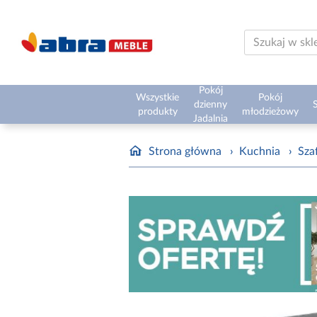
Pokój
Wszystkie
Pokój
dzienny
S
produkty
młodzieżowy
Jadalnia
Strona główna
›
Kuchnia
›
Sza