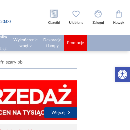
o 20:00
Gazetki
Ulubione
Zaloguj
Koszyk
nika
Wykończenie
Dekoracje
Promocje
wnętrz
i lampy
lacja
fr. szary bb
Otwórz 
Więcej