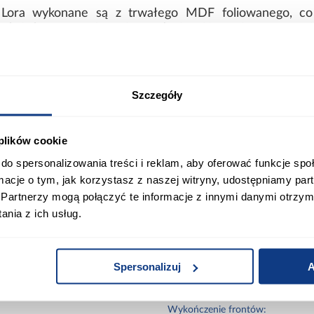
 Lora wykonane są z trwałego MDF foliowanego, co
kcja korpusu opiera się na płycie wiórowej, co zapewnia
yty nie są wliczone w zestaw, dlatego masz pełną swob
wyglądu szafki. Możesz dostosować je do swoich prefere
Szczegóły
idealne rozwiązanie dla osób, które poszukują kompakt
czny design i niewielkie rozmiary pozwalają na wprowa
 plików cookie
To doskonały wybór dla tych, którzy cenią sobie nowoczes
do spersonalizowania treści i reklam, aby oferować funkcje sp
ormacje o tym, jak korzystasz z naszej witryny, udostępniamy p
ort
Informacje o produkcie
Partnerzy mogą połączyć te informacje z innymi danymi otrzym
nia z ich usług.
0
Spersonalizuj
A
Kolor korpusu:
Wykończenie frontów: