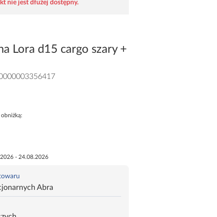
t nie jest dłużej dostępny.
a Lora d15 cargo szary +
0000003356417
 obniżką:
.2026 - 24.08.2026
 towaru
cjonarnych Abra
czych