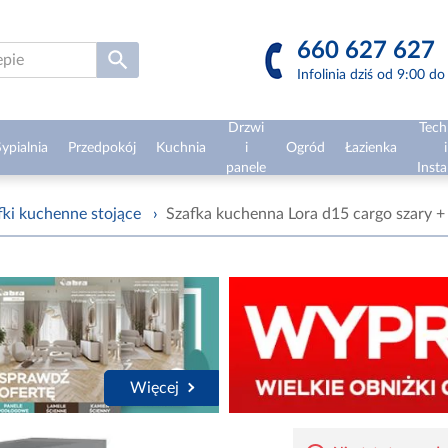
660 627 627
Infolinia dziś od 9:00 d
Drzwi
Tech
ypialnia
Przedpokój
Kuchnia
i
Ogród
Łazienka
i
panele
Insta
fki kuchenne stojące
›
Szafka kuchenna Lora d15 cargo szary + 
Więcej