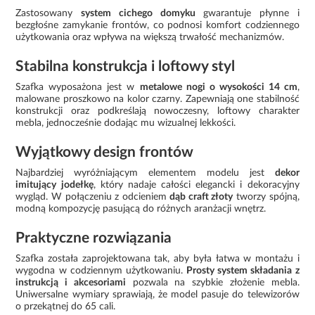
Zastosowany
system cichego domyku
gwarantuje płynne i
bezgłośne zamykanie frontów, co podnosi komfort codziennego
użytkowania oraz wpływa na większą trwałość mechanizmów.
Stabilna konstrukcja i loftowy styl
Szafka wyposażona jest w
metalowe nogi o wysokości 14 cm
,
malowane proszkowo na kolor czarny. Zapewniają one stabilność
konstrukcji oraz podkreślają nowoczesny, loftowy charakter
mebla, jednocześnie dodając mu wizualnej lekkości.
Wyjątkowy design frontów
Najbardziej wyróżniającym elementem modelu jest
dekor
imitujący jodełkę
, który nadaje całości elegancki i dekoracyjny
wygląd. W połączeniu z odcieniem
dąb craft złoty
tworzy spójną,
modną kompozycję pasującą do różnych aranżacji wnętrz.
Praktyczne rozwiązania
Szafka została zaprojektowana tak, aby była łatwa w montażu i
wygodna w codziennym użytkowaniu.
Prosty system składania z
instrukcją i akcesoriami
pozwala na szybkie złożenie mebla.
Uniwersalne wymiary sprawiają, że model pasuje do telewizorów
o przekątnej do 65 cali.