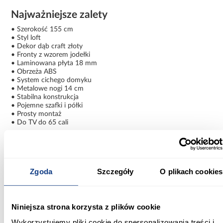
Najważniejsze zalety
• Szerokość 155 cm
• Styl loft
• Dekor dąb craft złoty
• Fronty z wzorem jodełki
• Laminowana płyta 18 mm
• Obrzeża ABS
• System cichego domyku
• Metalowe nogi 14 cm
• Stabilna konstrukcja
• Pojemne szafki i półki
• Prosty montaż
• Do TV do 65 cali
Estetyka i funkcjonalność w jednym
Szafka RTV FOCUS 155 cm loft z dekoracyjnymi frontami w
jodełkę łączy nowoczesny design z praktycznymi rozwiązaniami,
Zgoda
Szczegóły
O plikach cookies
tworząc spójny, elegancki i funkcjonalny mebel do codziennego
użytku.
Informacje
Informacje o produkcie
Niniejsza strona korzysta z plików cookie
Wykorzystujemy pliki cookie do spersonalizowania treści i