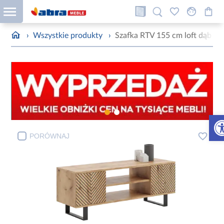
›
Wszystkie produkty
›
Szafka RTV 155 cm loft dąb craf
Otw
PORÓWNAJ