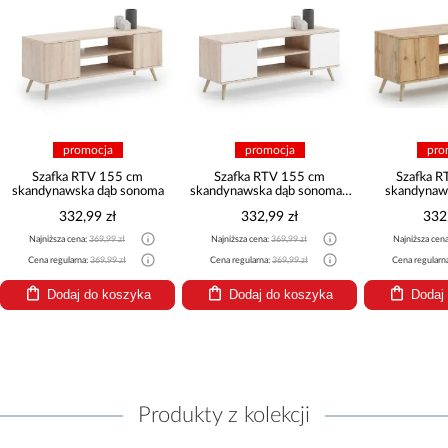
promocja
promocja
pro
Szafka RTV 155 cm
Szafka RTV 155 cm
Szafka 
skandynawska dąb sonoma
skandynawska dąb sonoma -
skandynaws
biel
z
332,99 zł
332,99 zł
332
Najniższa cena:
369,99 zł
Najniższa cena:
369,99 zł
Najniższa cen
Cena regularna:
369,99 zł
Cena regularna:
369,99 zł
Cena regularn
Dodaj do koszyka
Dodaj do koszyka
Dodaj
Produkty z kolekcji