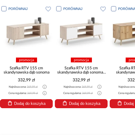
PORÓWNAJ
PORÓWNAJ
PORÓWNA
promocja
promocja
pro
Szafka RTV 155 cm
Szafka RTV 155 cm
Szafka 
skandynawska dąb sonoma
skandynawska dąb sonoma -
skandynaws
biel
z
332,99 zł
332,99 zł
332
Najniższa cena:
369,99 zł
Najniższa cena:
369,99 zł
Najniższa cen
Cena regularna:
369,99 zł
Cena regularna:
369,99 zł
Cena regularn
Dodaj do koszyka
Dodaj do koszyka
Dodaj