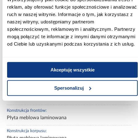
reklam, aby oferować funkcje społecznościowe i analizować
Szerokość [cm]:
ruch w naszej witrynie. Informacje o tym, jak korzystasz z
155.00
naszej witryny, udostępniamy partnerom
społecznościowym, reklamowym i analitycznym. Partnerzy
Głębokość [cm]:
40.00
mogą połączyć te informacje z innymi danymi otrzymanymi
od Ciebie lub uzyskanymi podczas korzystania z ich usług.
Wysokość [cm]:
49.00
Akceptuję wszystkie
Wykończenie frontów:
mat
Spersonalizuj
Wykończenie korpusu:
mat
Konstrukcja frontów:
Płyta meblowa laminowana
Konstrukcja korpusu:
Płyta meblowa laminowana