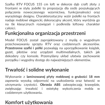
Szafka RTV FOCUS 155 cm loft w dekorze dąb craft złoty z
frontami w stylu jodełki to propozycja dla osób poszukujących
połączenia nowoczesnego wzornictwa, funkcjonalności oraz
wyrazistego designu. Charakterystyczny wzór jodełki na frontach
nadaje meblowi elegancki, dekoracyjny akcent, który wyróżnia go
na tle klasycznych rozwiązań i podkreśla loftowy charakter
całości.
Funkcjonalna organizacja przestrzeni
Model FOCUS został zaprojektowany z myślą o wygodnym
przechowywaniu sprzętu RTV oraz codziennych akcesoriów.
Przestronne szafki i półki
pozwalają na uporządkowanie książek,
gazet, pilotów oraz urządzeń multimedialnych, takich jak
dekodery czy konsole. Przemyślany układ ułatwia zachowanie
porządku i wygodny dostęp do najważniejszych elementów.
Trwałość i solidne wykonanie
Wykonanie z
laminowanej płyty meblowej o grubości 18 mm
zapewnia wysoką odporność na uszkodzenia oraz łatwość w
utrzymaniu czystości.
Obrzeża ABS
zabezpieczają krawędzie,
zwiększając trwałość i estetykę wykończenia mebla w
codziennym użytkowaniu.
Komfort użytkowania