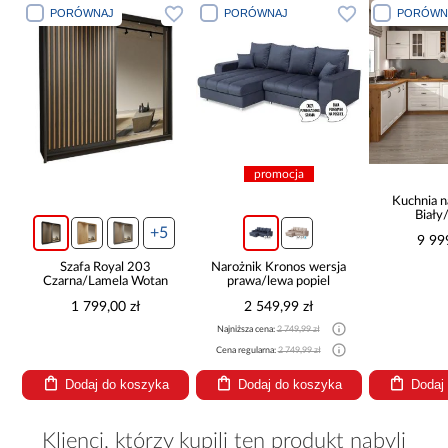
PORÓWNAJ
PORÓWNAJ
PORÓWN
promocja
Kuchnia n
Biały
265x30
+5
9 99
Szafa Royal 203
Narożnik Kronos wersja
Czarna/Lamela Wotan
prawa/lewa popiel
1 799,00 zł
2 549,99 zł
Najniższa cena:
2 749,99 zł
Cena regularna:
2 749,99 zł
Dodaj do koszyka
Dodaj do koszyka
Dodaj
Klienci, którzy kupili ten produkt nabyli