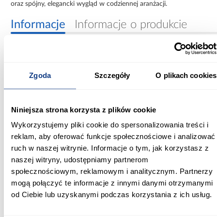
oraz spójny, elegancki wygląd w codziennej aranżacji.
Informacje
Informacje o produkcie
Szerokość [cm]:
155.00
Zgoda
Szczegóły
O plikach cookies
Głębokość [cm]:
40.00
Niniejsza strona korzysta z plików cookie
Wysokość [cm]:
Wykorzystujemy pliki cookie do spersonalizowania treści i
50.00
reklam, aby oferować funkcje społecznościowe i analizować
ruch w naszej witrynie. Informacje o tym, jak korzystasz z
Wykończenie frontów:
naszej witryny, udostępniamy partnerom
mat
społecznościowym, reklamowym i analitycznym. Partnerzy
mogą połączyć te informacje z innymi danymi otrzymanymi
Wykończenie korpusu:
od Ciebie lub uzyskanymi podczas korzystania z ich usług.
mat
Konstrukcja frontów: