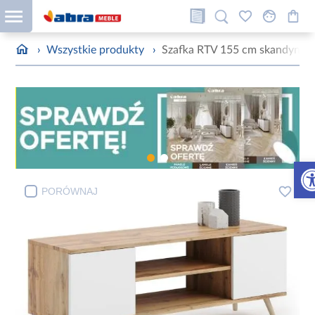
›
Wszystkie produkty
›
Szafka RTV 155 cm skandynawsk
Otw
PORÓWNAJ