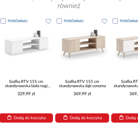
również
PORÓWNAJ
PORÓWNAJ
PORÓWN
Szafka RTV 155 cm
Szafka RTV 155 cm
Szafka 
skandynawska dąb sonoma
skandynawska dąb sonoma -
skandynaw
biel
369,99 zł
369,99 zł
369
Dodaj do koszyka
Dodaj do koszyka
Doda