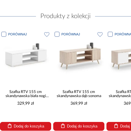
Produkty z kolekcji
PORÓWNAJ
PORÓWNAJ
PORÓWN
Szafka RTV 155 cm
Szafka RTV 155 cm
Szafka
skandynawska dąb sonoma
skandynawska dąb sonoma -
skandynaw
biel
369,99 zł
369,99 zł
36
Dodaj do koszyka
Dodaj do koszyka
Doda