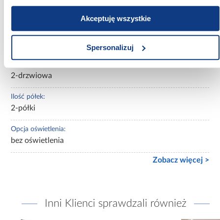
Płyta meblowa laminowana
Akceptuję wszystkie
Konstrukcja korpusu:
Płyta meblowa laminowana
Spersonalizuj
Ilość drzwi:
2-drzwiowa
Ilość półek:
2-półki
Opcja oświetlenia:
bez oświetlenia
Zobacz więcej >
Inni Klienci sprawdzali również