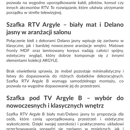
pozwala na wygodne uporządkowanie kabli, pilotów, konsol czy
innych akcesoriów RTV. To rozwiązanie, które ułatwia utrzymanie
porządku w strefie telewizyjnej.
Szafka RTV Argyle – biały mat i Delano
jasny w aranżacji salonu
Połączenie bieli z dekorami Delano jasny wpisuje się zarówno w
klasyczne, jak i bardziej nowoczesne aranżacje wnętrz. Matowe
fronty MDF oraz laminowany korpus nadają całości spójny,
estetyczny wygląd, który dobrze komponuje się z innymi
elementami kolekcji ARGYLE.
Brak oświetlenia sprawia, że mebel pozostaje minimalistyczny i
łatwy do dopasowania do różnych dodatków dekoracyjnych.
Szafka RTV Argyle B wymaga samodzielnego montażu, co
pozwala na wygodne dopasowanie jej do przestrzeni.
Szafka pod TV Argyle B – wybór do
nowoczesnych i klasycznych wnętrz
Szafka RTV Argyle B biały mat/Delano jasny to propozycja dla
osób, które cenią uporządkowaną przestrzeń i estetyczne
wykończenie. Dzięki swojej szerokości i praktycznemu układowi
przechowywania sprawdzi się zarówno w mniejszych, jak i