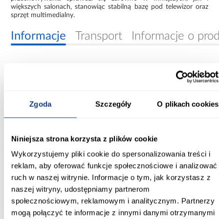
większych salonach, stanowiąc stabilną bazę pod telewizor oraz
sprzęt multimedialny.
Informacje
Transport
Informacje o pro
Szerokość [cm]:
196,5
Głębokość [cm]:
Zgoda
Szczegóły
O plikach cookies
43.30
Wysokość [cm]:
Niniejsza strona korzysta z plików cookie
53.00
Wykorzystujemy pliki cookie do spersonalizowania treści i
reklam, aby oferować funkcje społecznościowe i analizować
Wybarwienie:
białe
ruch w naszej witrynie. Informacje o tym, jak korzystasz z
naszej witryny, udostępniamy partnerom
Kolor frontów:
społecznościowym, reklamowym i analitycznym. Partnerzy
biały
mogą połączyć te informacje z innymi danymi otrzymanymi