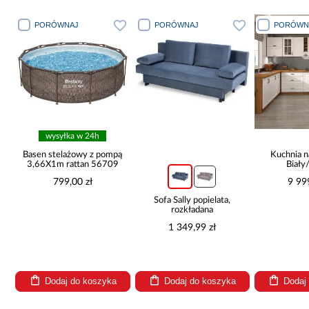
PORÓWNAJ
PORÓWNAJ
PORÓWN
wysyłka w 24h
Basen stelażowy z pompą
Kuchnia n
3,66X1m rattan 56709
Biały
265x30
799,00 zł
9 99
Sofa Sally popielata,
rozkładana
1 349,99 zł
Dodaj do koszyka
Dodaj do koszyka
Dodaj