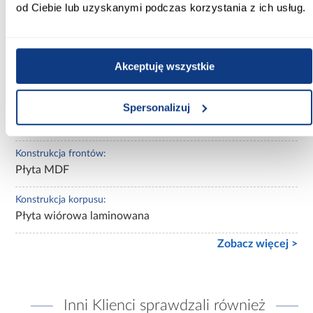
od Ciebie lub uzyskanymi podczas korzystania z ich usług.
Kolor korpusu:
Biały /Delano Jasny
Wykończenie frontów:
Akceptuję wszystkie
mat
Spersonalizuj
Wykończenie korpusu:
mat
Konstrukcja frontów:
Płyta MDF
Konstrukcja korpusu:
Płyta wiórowa laminowana
Zobacz więcej >
Inni Klienci sprawdzali również