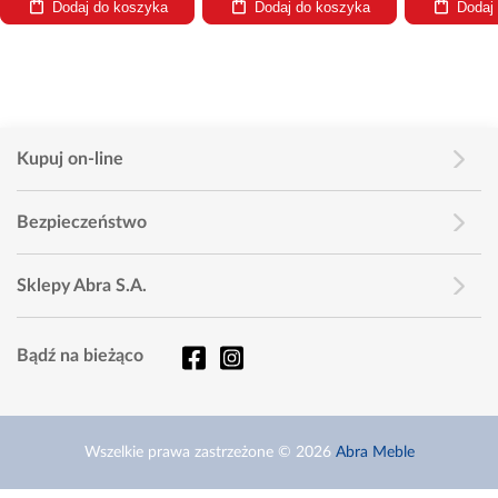
Dodaj do koszyka
Dodaj do koszyka
Dodaj
Kupuj on-line
Bezpieczeństwo
Sklepy Abra S.A.
Bądź na bieżąco
Wszelkie prawa zastrzeżone © 2026
Abra Meble