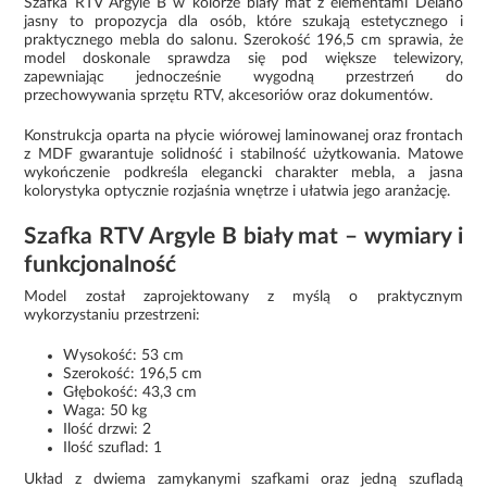
Szafka RTV Argyle B w kolorze biały mat z elementami Delano
jasny to propozycja dla osób, które szukają estetycznego i
praktycznego mebla do salonu. Szerokość 196,5 cm sprawia, że
model doskonale sprawdza się pod większe telewizory,
zapewniając jednocześnie wygodną przestrzeń do
przechowywania sprzętu RTV, akcesoriów oraz dokumentów.
Konstrukcja oparta na płycie wiórowej laminowanej oraz frontach
z MDF gwarantuje solidność i stabilność użytkowania. Matowe
wykończenie podkreśla elegancki charakter mebla, a jasna
kolorystyka optycznie rozjaśnia wnętrze i ułatwia jego aranżację.
Szafka RTV Argyle B biały mat – wymiary i
funkcjonalność
Model został zaprojektowany z myślą o praktycznym
wykorzystaniu przestrzeni:
Wysokość: 53 cm
Szerokość: 196,5 cm
Głębokość: 43,3 cm
Waga: 50 kg
Ilość drzwi: 2
Ilość szuflad: 1
Układ z dwiema zamykanymi szafkami oraz jedną szufladą