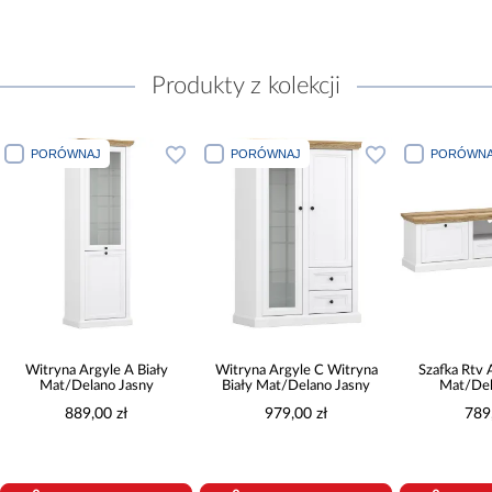
Produkty z kolekcji
PORÓWNAJ
PORÓWNAJ
PORÓWNA
Witryna Argyle A Biały
Witryna Argyle C Witryna
Szafka Rtv 
Mat/Delano Jasny
Biały Mat/Delano Jasny
Mat/Del
889,00 zł
979,00 zł
789