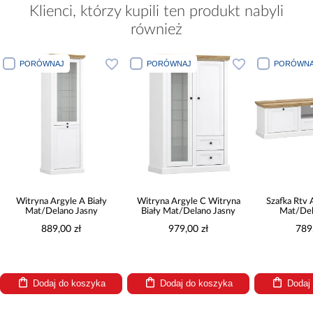
Klienci, którzy kupili ten produkt nabyli
również
PORÓWNAJ
PORÓWNAJ
PORÓWNA
Witryna Argyle A Biały
Witryna Argyle C Witryna
Szafka Rtv 
Mat/Delano Jasny
Biały Mat/Delano Jasny
Mat/Del
889,00 zł
979,00 zł
789
Dodaj do koszyka
Dodaj do koszyka
Dodaj