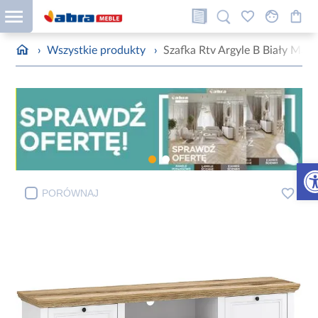
›
Wszystkie produkty
›
Szafka Rtv Argyle B Biały Mat
Otw
PORÓWNAJ