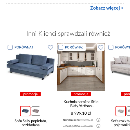
Zobacz więcej >
Inni Klienci sprawdzali również
PORÓWNAJ
PORÓWNAJ
PORÓWN
promocja
promocja
pro
Kuchnia narożna Stilo
Biały/Artisan
265x300x180 Cm
8 999,10 zł
Najniższa cena:
9 999,00 zł
Sofa Sally popielata,
Sofa rozkła
rozkładana
pojemnik
Cena regularna:
9 999,00 zł