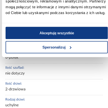
społecznościowym, reklamowym i analitycznym. Partnerzy
Wybarwienie:
mogą połączyć te informacje z innymi danymi otrzymanymi
białe
od Ciebie lub uzyskanymi podczas korzystania z ich usług.
Kolor korpusu:
Biały /Delano Jasny
Akceptuję wszystkie
Kolor frontów:
biały
Spersonalizuj
Ilość półek:
6-półek
Ilość szuflad:
nie dotyczy
Ilość drzwi:
2-drzwiowa
Rodzaj drzwi:
uchylne