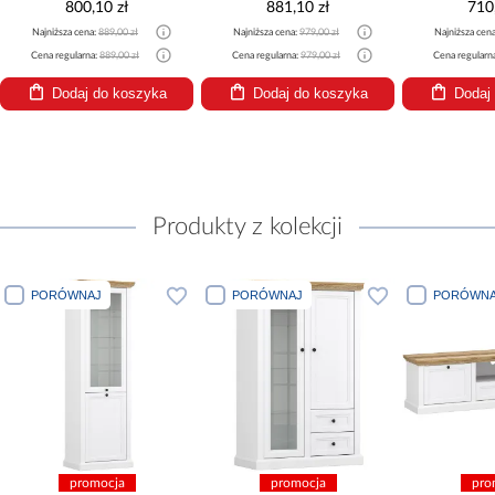
800,10 zł
881,10 zł
710
Najniższa cena:
889,00 zł
Najniższa cena:
979,00 zł
Najniższa cen
Cena regularna:
889,00 zł
Cena regularna:
979,00 zł
Cena regularn
Dodaj do koszyka
Dodaj do koszyka
Dodaj
Produkty z kolekcji
PORÓWNAJ
PORÓWNAJ
PORÓWNA
promocja
promocja
pro