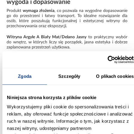
wygoda i dopasowanie
Produkt
wymaga złożenia
, co pozwala na wygodne dopasowanie
go do przestrzeni i łatwy transport. To idealne rozwiązanie dla
osób, które poszukują funkcjonalnej i estetycznej witryny do
przechowywania oraz ekspozycji.
Witryna Argyle A Biały Mat/Delano Jasny
to praktyczny wybór
do wnętrz, w których liczy się porządek, jasna estetyka i dobrze
zaplanowana przestrzeń użytkowa.
Informacje
Transport
Informacje o pro
Zgoda
Szczegóły
O plikach cookies
Szerokość [cm]:
66.70
Niniejsza strona korzysta z plików cookie
Głębokość [cm]:
44.30
Wykorzystujemy pliki cookie do spersonalizowania treści i
reklam, aby oferować funkcje społecznościowe i analizować
Wysokość [cm]:
ruch w naszej witrynie. Informacje o tym, jak korzystasz z
200.00
naszej witryny, udostępniamy partnerom