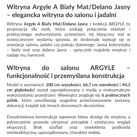
Witryna Argyle A Biały Mat/Delano Jasny
– elegancka witryna do salonu i jadalni
Witryna
Argyle A Biały Mat/Delano Jasny
z kolekcji ARGYLE to
propozycja dla osób, które szukają połączenia estetyki i
praktycznego wykorzystania przestrzeni. Jej klasyczny styl w
nowoczesnym wydaniu sprawia, że doskonale wpisuje się w
aranżacje salonu, jadalni czy pokoju dziennego. Jasna kolorystyka
– biały mat oraz delano jasny – optycznie rozjaśnia wnętrze i
nadaje mu harmonii.
Witryna do salonu ARGYLE –
funkcjonalność i przemyślana konstrukcja
Model o wymiarach
200 cm wysokości, 66,7 cm szerokości i 44,3
cm głębokości
został zaprojektowany z myślą o maksymalnym
wykorzystaniu przestrzeni. Wewnątrz znajduje się
6 praktycznych
półek
, które umożliwiają wygodne przechowywanie zastawy,
dekoracji, książek lub innych domowych akcesoriów.
Dwudrzwiowa konstrukcja zapewnia łatwy dostęp do wnętrza, a
jednocześnie pozwala utrzymać porządek i estetyczny wygląd
ekspozycji. Brak szuflad oraz oświetlenia podkreśla
minimalistyczny, uporządkowany charakter mebla.