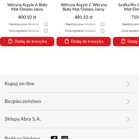
Witryna Argyle A Biały
Witryna Argyle C Witryna
Szafka Rtv 
Mat/Delano Jasny
Biały Mat/Delano Jasny
Mat/Del
800,10 zł
881,10 zł
710
Najniższa cena:
889,00 zł
Najniższa cena:
979,00 zł
Najniższa cen
Cena regularna:
889,00 zł
Cena regularna:
979,00 zł
Cena regularn
Dodaj do koszyka
Dodaj do koszyka
Dodaj
Kupuj on-line
Bezpieczeństwo
Sklepy Abra S.A.
Bądź na bieżąco