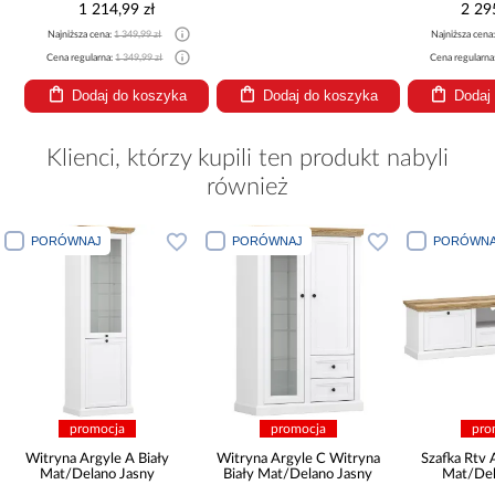
1 214,99 zł
2 29
Najniższa cena:
1 349,99 zł
Najniższa cena
Cena regularna:
1 349,99 zł
Cena regularna
Dodaj do koszyka
Dodaj do koszyka
Dodaj
Klienci, którzy kupili ten produkt nabyli
również
PORÓWNAJ
PORÓWNAJ
PORÓWNA
promocja
promocja
pro
Witryna Argyle A Biały
Witryna Argyle C Witryna
Szafka Rtv 
Mat/Delano Jasny
Biały Mat/Delano Jasny
Mat/Del