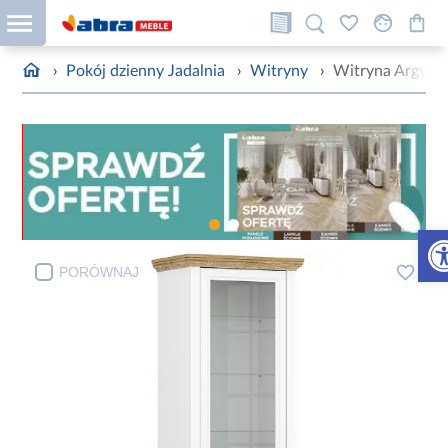
›
Pokój dzienny Jadalnia
›
Witryny
›
Witryna Argyle 
Otw
PORÓWNAJ