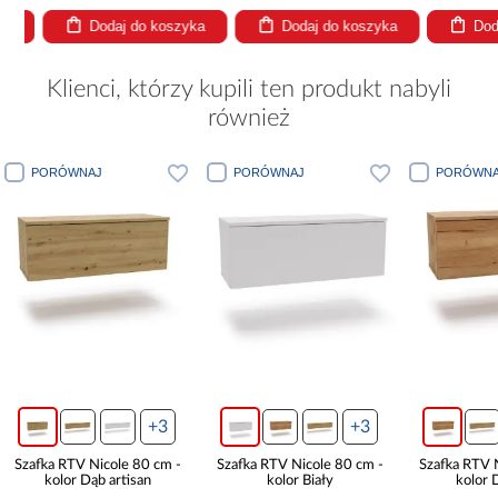
Dodaj do koszyka
Dodaj do koszyka
Dodaj
Klienci, którzy kupili ten produkt nabyli
również
PORÓWNAJ
PORÓWNAJ
PORÓWNA
+3
+3
Szafka RTV Nicole 80 cm -
Szafka RTV Nicole 80 cm -
Szafka RTV 
kolor Dąb artisan
kolor Biały
kolor 