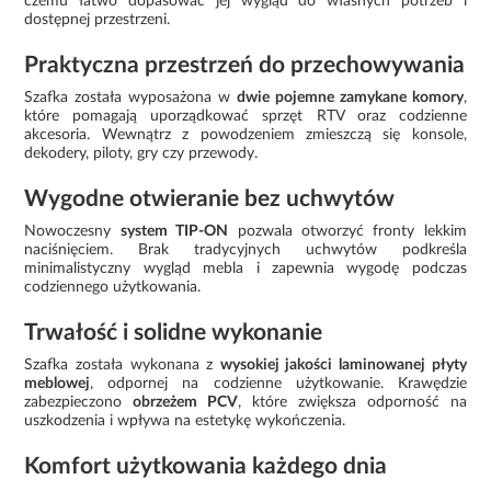
czemu łatwo dopasować jej wygląd do własnych potrzeb i
dostępnej przestrzeni.
Praktyczna przestrzeń do przechowywania
Szafka została wyposażona w
dwie pojemne zamykane komory
,
które pomagają uporządkować sprzęt RTV oraz codzienne
akcesoria. Wewnątrz z powodzeniem zmieszczą się konsole,
dekodery, piloty, gry czy przewody.
Wygodne otwieranie bez uchwytów
Nowoczesny
system TIP-ON
pozwala otworzyć fronty lekkim
naciśnięciem. Brak tradycyjnych uchwytów podkreśla
minimalistyczny wygląd mebla i zapewnia wygodę podczas
codziennego użytkowania.
Trwałość i solidne wykonanie
Szafka została wykonana z
wysokiej jakości laminowanej płyty
meblowej
, odpornej na codzienne użytkowanie. Krawędzie
zabezpieczono
obrzeżem PCV
, które zwiększa odporność na
uszkodzenia i wpływa na estetykę wykończenia.
Komfort użytkowania każdego dnia