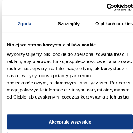
Szafka RTV Nicole 160 cm dąb craft łączy naturalny wygląd
drewna z nowoczesnymi rozwiązaniami użytkowymi. Pojemne
schowki, system TIP-ON oraz możliwość montażu w dwóch
wariantach sprawiają, że jest to praktyczny i estetyczny mebel do
Zgoda
Szczegóły
O plikach cookies
codziennego użytkowania.
Informacje
Informacje o produkcie
Niniejsza strona korzysta z plików cookie
Wykorzystujemy pliki cookie do spersonalizowania treści i
Szerokość [cm]:
reklam, aby oferować funkcje społecznościowe i analizować
160.00
ruch w naszej witrynie. Informacje o tym, jak korzystasz z
naszej witryny, udostępniamy partnerom
Głębokość [cm]:
społecznościowym, reklamowym i analitycznym. Partnerzy
30.00
mogą połączyć te informacje z innymi danymi otrzymanymi
od Ciebie lub uzyskanymi podczas korzystania z ich usług.
Wysokość [cm]:
32.00
Wykończenie frontów:
Akceptuję wszystkie
mat