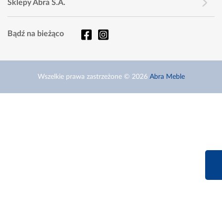
Sklepy Abra S.A.
Bądź na bieżąco
Wszelkie prawa zastrzeżone © 2026
Abra Meble
660 627 6
Infolinia dziś od 9