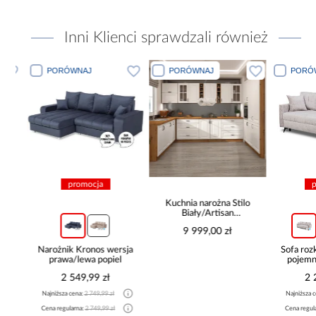
Inni Klienci sprawdzali również
PORÓWNAJ
PORÓWNAJ
PORÓWN
promocja
pro
Kuchnia narożna Stilo
Biały/Artisan
265x300x180 Cm
9 999,00 zł
Narożnik Kronos wersja
Sofa rozkła
prawa/lewa popiel
pojemnik
2 549,99 zł
2 29
Najniższa cena:
2 749,99 zł
Najniższa cena
Cena regularna:
2 749,99 zł
Cena regularna