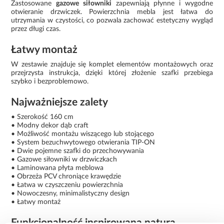
Zastosowane
gazowe siłowniki
zapewniają płynne i wygodne
otwieranie drzwiczek. Powierzchnia mebla jest łatwa do
utrzymania w czystości, co pozwala zachować estetyczny wygląd
przez długi czas.
Łatwy montaż
W zestawie znajduje się komplet elementów montażowych oraz
przejrzysta instrukcja, dzięki której złożenie szafki przebiega
szybko i bezproblemowo.
Najważniejsze zalety
• Szerokość 160 cm
• Modny dekor dąb craft
• Możliwość montażu wiszącego lub stojącego
• System bezuchwytowego otwierania TIP-ON
• Dwie pojemne szafki do przechowywania
• Gazowe siłowniki w drzwiczkach
• Laminowana płyta meblowa
• Obrzeża PCV chroniące krawędzie
• Łatwa w czyszczeniu powierzchnia
• Nowoczesny, minimalistyczny design
• Łatwy montaż
Funkcjonalność inspirowana naturą