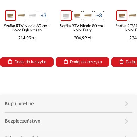
+3
+3
Szafka RTV Nicole 80 cm -
Szafka RTV Nicole 80 cm -
Szafka RTV 
kolor Dąb artisan
kolor Biały
kolor 
214,99 zł
204,99 zł
234
Dodaj do koszyka
Dodaj do koszyka
Dodaj
Kupuj on-line
Bezpieczeństwo