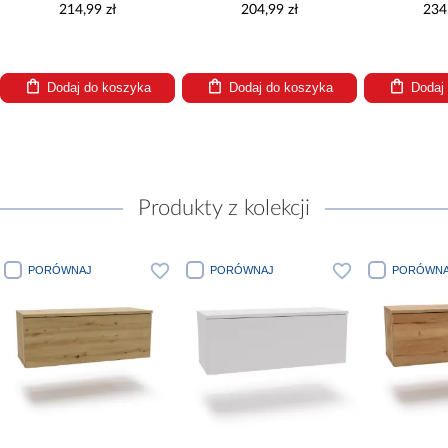
214,99 zł
204,99 zł
234
Dodaj do koszyka
Dodaj do koszyka
Dodaj
Produkty z kolekcji
PORÓWNAJ
PORÓWNAJ
PORÓWNA