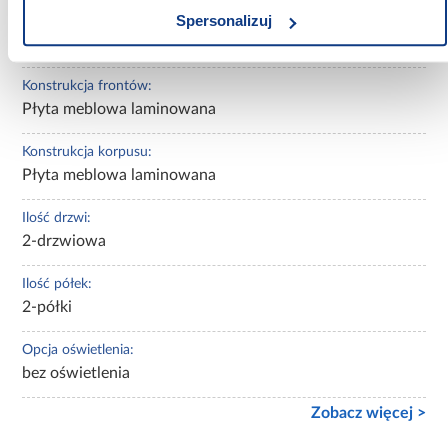
Spersonalizuj
Wykończenie korpusu:
mat
Konstrukcja frontów:
Płyta meblowa laminowana
Konstrukcja korpusu:
Płyta meblowa laminowana
Ilość drzwi:
2-drzwiowa
Ilość półek:
2-półki
Opcja oświetlenia:
bez oświetlenia
Zobacz więcej >