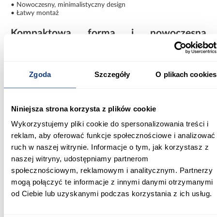
• Nowoczesny, minimalistyczny design
• Łatwy montaż
Kompaktowa forma i nowoczesna
funkcjonalność
Szafka RTV Nicole 80 cm biała to praktyczne rozwiązanie dla
osób ceniących estetykę, wygodę i funkcjonalność. Dzięki
Zgoda
Szczegóły
O plikach cookies
kompaktowym wymiarom, pojemnej komorze oraz
nowoczesnemu systemowi TIP-ON pozwala stworzyć
uporządkowaną i elegancką przestrzeń.
Niniejsza strona korzysta z plików cookie
Informacje
Informacje o produkcie
Wykorzystujemy pliki cookie do spersonalizowania treści i
reklam, aby oferować funkcje społecznościowe i analizować
Szerokość [cm]:
ruch w naszej witrynie. Informacje o tym, jak korzystasz z
80
naszej witryny, udostępniamy partnerom
społecznościowym, reklamowym i analitycznym. Partnerzy
Głębokość [cm]:
mogą połączyć te informacje z innymi danymi otrzymanymi
30.00
od Ciebie lub uzyskanymi podczas korzystania z ich usług.
Wysokość [cm]: