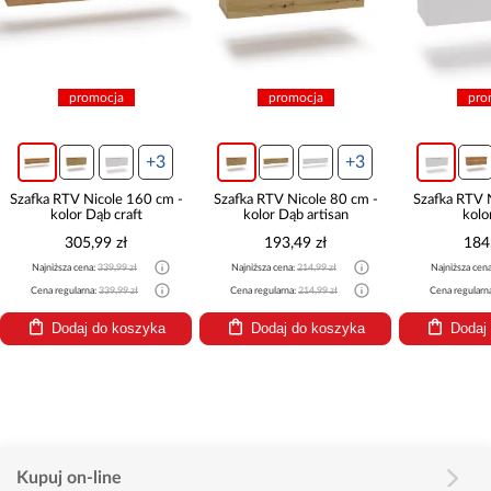
promocja
promocja
promocja
+3
+3
+
TV Nicole 160 cm -
Szafka RTV Nicole 80 cm -
Szafka RTV Nicole 80 c
or Dąb craft
kolor Dąb artisan
kolor Biały
305,99 zł
193,49 zł
184,49 zł
a cena:
339,99 zł
Najniższa cena:
214,99 zł
Najniższa cena:
204,99 zł
ularna:
339,99 zł
Cena regularna:
214,99 zł
Cena regularna:
204,99 zł
daj do koszyka
Dodaj do koszyka
Dodaj do koszyk
Kupuj on-line