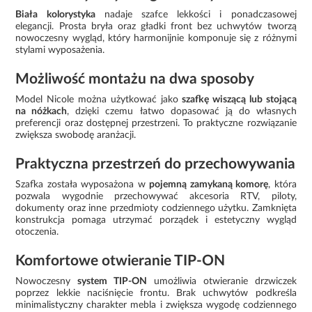
Biała kolorystyka
nadaje szafce lekkości i ponadczasowej
elegancji. Prosta bryła oraz gładki front bez uchwytów tworzą
nowoczesny wygląd, który harmonijnie komponuje się z różnymi
stylami wyposażenia.
Możliwość montażu na dwa sposoby
Model Nicole można użytkować jako
szafkę wiszącą lub stojącą
na nóżkach
, dzięki czemu łatwo dopasować ją do własnych
preferencji oraz dostępnej przestrzeni. To praktyczne rozwiązanie
zwiększa swobodę aranżacji.
Praktyczna przestrzeń do przechowywania
Szafka została wyposażona w
pojemną zamykaną komorę
, która
pozwala wygodnie przechowywać akcesoria RTV, piloty,
dokumenty oraz inne przedmioty codziennego użytku. Zamknięta
konstrukcja pomaga utrzymać porządek i estetyczny wygląd
otoczenia.
Komfortowe otwieranie TIP-ON
Nowoczesny
system TIP-ON
umożliwia otwieranie drzwiczek
poprzez lekkie naciśnięcie frontu. Brak uchwytów podkreśla
minimalistyczny charakter mebla i zwiększa wygodę codziennego