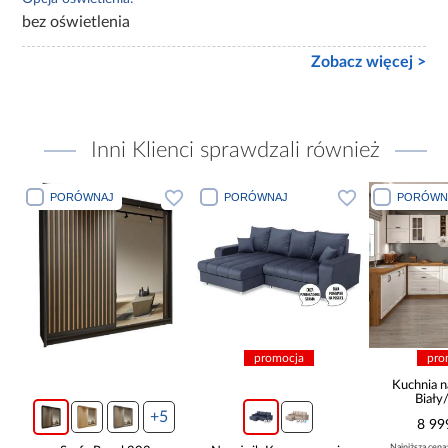
bez oświetlenia
Zobacz więcej >
Inni Klienci sprawdzali również
PORÓWNAJ
PORÓWNAJ
PORÓWN
promocja
pro
Kuchnia n
Biały
265x30
+5
8 99
Najniższa cena