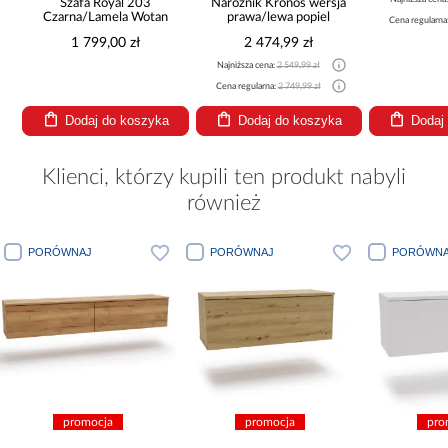
Szafa Royal 203
Narożnik Kronos wersja
Czarna/Lamela Wotan
prawa/lewa popiel
Cena regularna
1 799,00 zł
2 474,99 zł
Najniższa cena:
2 549,99 zł
Cena regularna:
2 749,99 zł
Dodaj do koszyka
Dodaj do koszyka
Dodaj
Klienci, którzy kupili ten produkt nabyli
również
WNAJ
PORÓWNAJ
PORÓWNAJ
promocja
promocja
promocja