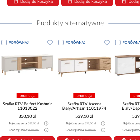
Dodaj do koszyka
Dodaj do koszyka
Dodaj
Produkty alternatywne
PORÓWNAJ
PORÓWNAJ
PORÓWNA
promocja
promocja
pro
Szafka RTV Belfort Kashmir
Szafka RTV Ascona
Szafka R
11013022
Biały/Artisan 11011974
Biały/Dą
350,10 zł
539,10 zł
539
Najniższa cena:
389,00 zł
Najniższa cena:
599,00 zł
Najniższa cen
Cena regularna:
389,00 zł
Cena regularna:
599,00 zł
Cena regularn