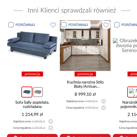
Inni Klienci sprawdzali również
PORÓWNAJ
PORÓWNAJ
PORÓWN
promocja
promocja
pro
Kuchnia narożna Stilo
Biały/Artisan
265x300x180 Cm
8 999,10 zł
Najniższa cena:
9 999,00 zł
Sofa Sally popielata,
Narożni
rozkładana
pojemnik
Cena regularna:
9 999,00 zł
be
1 214,99 zł
2 11
Najniższa cena:
1 349,99 zł
Najniższa cena
Cena regularna:
1 349,99 zł
Cena regularna