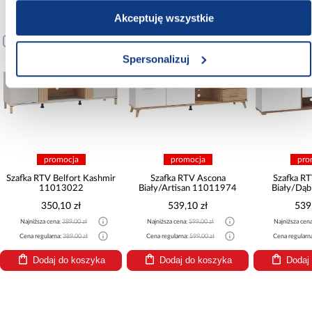
Akceptuję wszystkie
PORÓWNAJ
PORÓWNAJ
PORÓWNA
Spersonalizuj
promocja
promocja
pro
Szafka RTV Belfort Kashmir
Szafka RTV Ascona
Szafka R
11013022
Biały/Artisan 11011974
Biały/Dą
350,10 zł
539,10 zł
539
Najniższa cena:
389,00 zł
Najniższa cena:
599,00 zł
Najniższa cen
Cena regularna:
389,00 zł
Cena regularna:
599,00 zł
Cena regularn
Dodaj do koszyka
Dodaj do koszyka
Dodaj