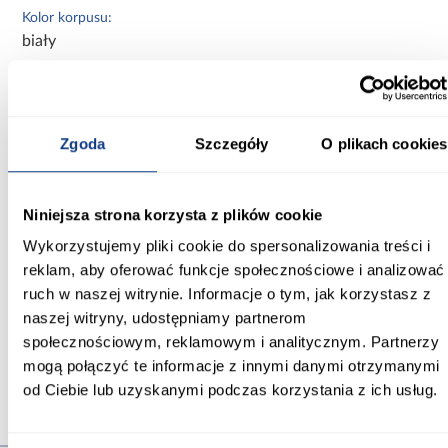
Kolor korpusu:
biały
Wykończenie frontów:
połysk
Zgoda
Szczegóły
O plikach cookies
Wykończenie korpusu:
mat
Niniejsza strona korzysta z plików cookie
Konstrukcja frontów:
Płyta wiórowa laminowana
Wykorzystujemy pliki cookie do spersonalizowania treści i
reklam, aby oferować funkcje społecznościowe i analizować
Konstrukcja korpusu:
ruch w naszej witrynie. Informacje o tym, jak korzystasz z
Płyta wiórowa laminowana
naszej witryny, udostępniamy partnerom
społecznościowym, reklamowym i analitycznym. Partnerzy
Zobacz więcej >
mogą połączyć te informacje z innymi danymi otrzymanymi
od Ciebie lub uzyskanymi podczas korzystania z ich usług.
Produkty alternatywne