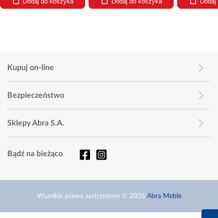
Dodaj do koszyka
Dodaj do koszyka
Dodaj
Kupuj on-line
Bezpieczeństwo
Sklepy Abra S.A.
Bądź na bieżąco
Wszelkie prawa zastrzeżone © 2026
Abra Meble