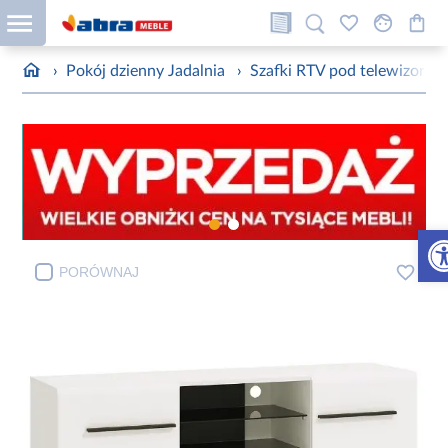
›
Pokój dzienny Jadalnia
›
Szafki RTV pod telewizor
›
Otw
PORÓWNAJ