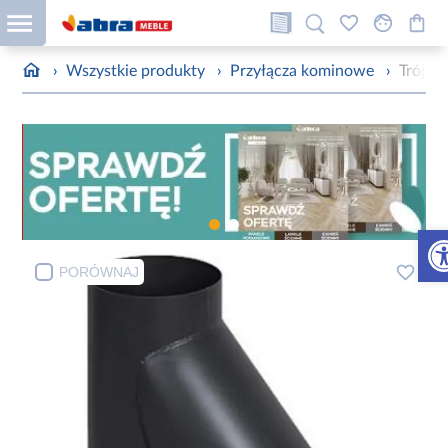
›
Wszystkie produkty
›
Przyłącza kominowe
›
Trójni
Otw
PORÓWNAJ