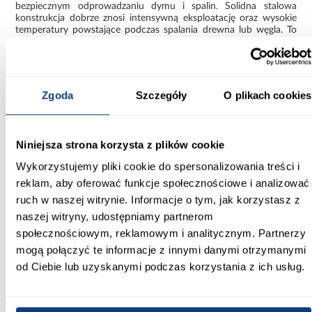
bezpiecznym odprowadzaniu dymu i spalin. Solidna stalowa
konstrukcja dobrze znosi intensywną eksploatację oraz wysokie
temperatury powstające podczas spalania drewna lub węgla. To
praktyczny wybór do instalacji kominowych w domach,
warsztatach i budynkach użytkowych.
Informacje
Informacje o produkcie
Zgoda
Szczegóły
O plikach cookies
Max temperatura pracy:
Niniejsza strona korzysta z plików cookie
600
Wykorzystujemy pliki cookie do spersonalizowania treści i
Średnica [mm]:
reklam, aby oferować funkcje społecznościowe i analizować
180
ruch w naszej witrynie. Informacje o tym, jak korzystasz z
naszej witryny, udostępniamy partnerom
Zastosowanie/przenaczenie:
społecznościowym, reklamowym i analitycznym. Partnerzy
przewody dymowe
mogą połączyć te informacje z innymi danymi otrzymanymi
od Ciebie lub uzyskanymi podczas korzystania z ich usług.
Grubość blachy:
2 mm