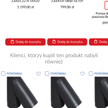
3,66x1,22 m 56420
3,66X1m rattan 56709
1 199,00 zł
799,00 zł
Pompa d
piaskowa B
l/h
399
Dodaj do koszyka
Dodaj do koszyka
Dodaj
Klienci, którzy kupili ten produkt nabyli
również
PORÓWNAJ
PORÓWNAJ
PORÓWNA