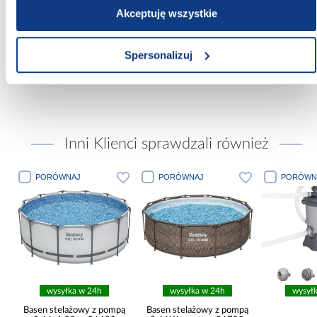
Kolor:
Akceptuję wszystkie
czarny
Materiał wykonania:
Spersonalizuj
blacha czarna gatunek DC01
Inni Klienci sprawdzali również
PORÓWNAJ
PORÓWNAJ
PORÓWN
wysyłka w 24h
wysyłka w 24h
wysył
ą
Basen stelażowy z pompą
Basen stelażowy z pompą