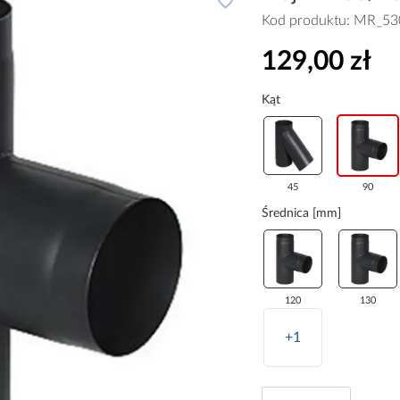
Kod produktu:
MR_53
129,00 zł
Kąt
45
90
Średnica [mm]
120
130
+1