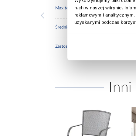
Wykorzystujemy pliki cookie 
ruch w naszej witrynie. Inf
600
Max temperatura pracy:
reklamowym i analitycznym. 
uzyskanymi podczas korzysta
150
Średnica [mm]:
prze
Zastosowanie/przenaczenie:
Inni