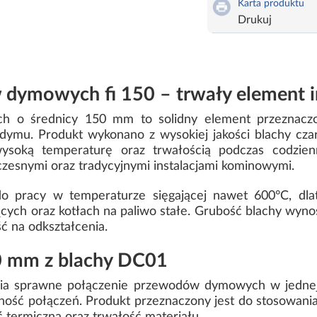
Karta produktu
Drukuj
 dymowych fi 150 – trwały element i
h o średnicy 150 mm to solidny element przeznac
 i dymu. Produkt wykonano z wysokiej jakości blachy cz
ysoką temperaturę oraz trwałością podczas codzien
zesnymi oraz tradycyjnymi instalacjami kominowymi.
o pracy w temperaturze sięgającej nawet 600°C, dlat
cych oraz kotłach na paliwo stałe. Grubość blachy wyn
ć na odkształcenia.
0 mm z blachy DC01
wia sprawne połączenie przewodów dymowych w jednej i
lność połączeń. Produkt przeznaczony jest do stosowa