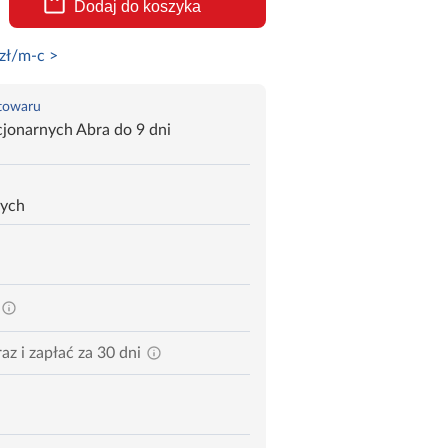
Dodaj do koszyka
zł/m-c >
 towaru
jonarnych Abra do 9 dni
zych
az i zapłać za 30 dni