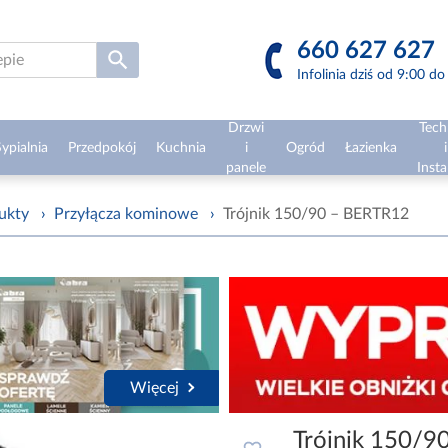
660 627 627
Infolinia dziś od 9:00 d
Drzwi
Tech
ypialnia
Przedpokój
Kuchnia
i
Ogród
Łazienka
i
panele
Insta
ukty
›
Przyłącza kominowe
›
Trójnik 150/90 – BERTR12
Więcej
Trójnik 150/9