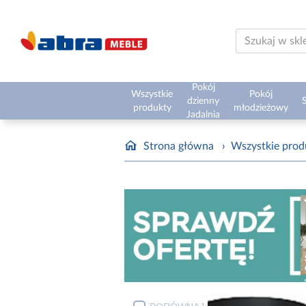
Pokój
Wszystkie
Pokój
dzienny
S
produkty
młodzieżowy
Jadalnia
Strona główna
›
Wszystkie prod