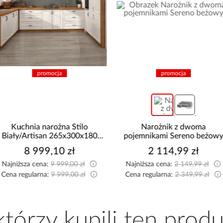
promocja
promocja
Kuchnia narożna Stilo
Narożnik z dwoma
Biały/Artisan 265x300x180
pojemnikami Sereno beżow
Cm
8 999,10 zł
2 114,99 zł
Najniższa cena:
9 999,00 zł
Najniższa cena:
2 149,99 zł
Cena regularna:
9 999,00 zł
Cena regularna:
2 349,99 zł
 którzy kupili ten produ