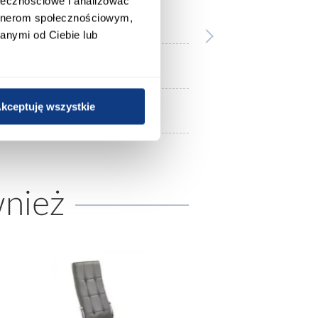
ołecznościowe i analizować
artnerom społecznościowym,
2 mm
anymi od Ciebie lub
czarny
kceptuję wszystkie
blacha czarna gatunek DC01
wnież