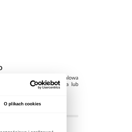
o
iu dymu i spalin. Solidna stalowa
ące podczas spalania drewna lub
 użytkowych.
O plikach cookies