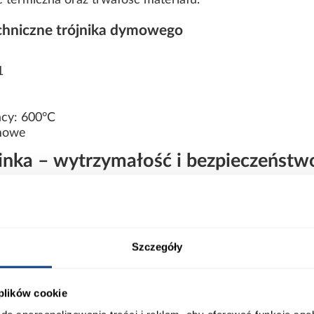
termiczna oraz trwałość materiału.
chniczne trójnika dymowego
1
cy: 600°C
ymowe
minka – wytrzymałość i bezpieczeństw
stał zaprojektowany z myślą o bezpiecznym odprowadzan
sywną eksploatację oraz wysokie temperatury powstaj
nstalacji kominowych w domach, warsztatach i budynkach
Szczegóły
acje o produkcie
 plików cookie