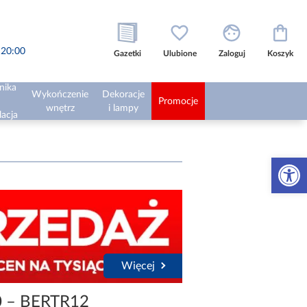
o 20:00
Gazetki
Ulubione
Zaloguj
Koszyk
nika
Wykończenie
Dekoracje
Promocje
wnętrz
i lampy
lacja
Otwórz 
Więcej
0 – BERTR12