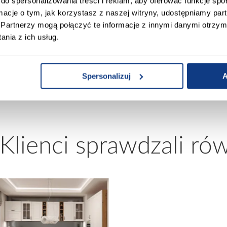
do spersonalizowania treści i reklam, aby oferować funkcje sp
ormacje o tym, jak korzystasz z naszej witryny, udostępniamy p
Grubość blachy:
Partnerzy mogą połączyć te informacje z innymi danymi otrzym
nia z ich usług.
Kolor:
Spersonalizuj
A
wody dymowe
Materiał wykonania:
 Klienci sprawdzali ró