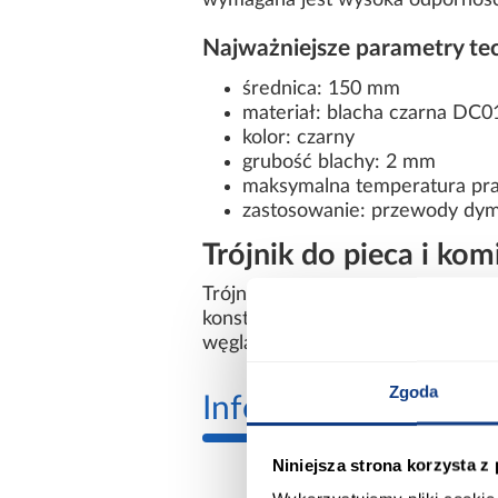
wymagana jest wysoka odporność 
Najważniejsze parametry te
średnica: 150 mm
materiał: blacha czarna DC0
kolor: czarny
grubość blachy: 2 mm
maksymalna temperatura pra
zastosowanie: przewody d
Trójnik do pieca i ko
Trójnik do pieca oraz kominka zo
konstrukcja dobrze znosi inten
węgla. To praktyczny wybór do i
Zgoda
Informacje
Inform
Niniejsza strona korzysta z