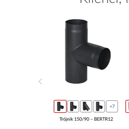
+7
+7
ik 130/90 – BERTR12
Trójnik 150/90 – BERTR12