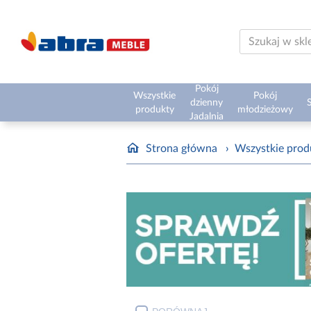
Pokój
Wszystkie
Pokój
dzienny
S
produkty
młodzieżowy
Jadalnia
Strona główna
›
Wszystkie prod