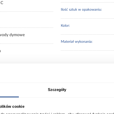
 C
Ilość sztuk w opakowaniu:
Kolor:
wody dymowe
Materiał wykonania:
m
 Klienci sprawdzali ró
Szczegóły
 plików cookie