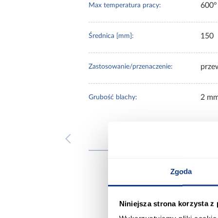
600°
Max temperatura pracy:
150
Średnica [mm]:
prze
Zastosowanie/przenaczenie:
2 m
Grubość blachy:
Inni
Zgoda
Niniejsza strona korzysta z