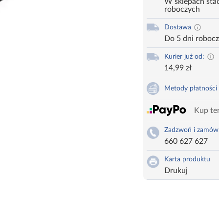
W sklepach stac
roboczych
Dostawa
Do 5 dni roboc
Kurier już od:
14,99 zł
Metody płatności
Kup ter
Zadzwoń i zamów
660 627 627
Karta produktu
Drukuj