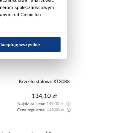
ołecznościowe i analizować
artnerom społecznościowym,
anymi od Ciebie lub
kceptuję wszystkie
promocja
Krzesło stalowe XT3083
Stopnica Gresowa P
Recto Yoho Oak 3
134,10 zł
269,00 zł
Najniższa cena:
149,00 zł
Cena regularna:
149,00 zł