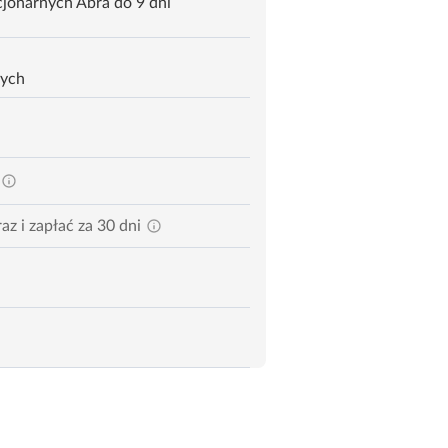
jonarnych Abra do 9 dni
zych
az i zapłać za 30 dni