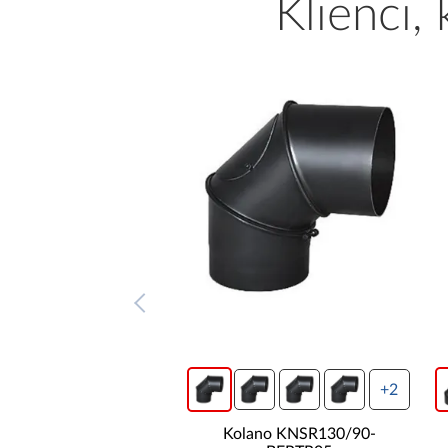
Klienci,
+2
+2
ano KNSR120/90-
Kolano KNSR130/90-