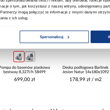
do spersonalizowania treści i reklam, aby oferować funkcje sp
ormacje o tym, jak korzystasz z naszej witryny, udostępniamy p
Partnerzy mogą połączyć te informacje z innymi danymi otrzym
nia z ich usług.
Spersonalizuj
A
wysyłka w 24h
Pompa do basenów piaskowa
Deska podłogowa Barlinek
bestway 8,327l/h 58499
Jesion Natur 14x180x1092
699,00 zł
178,99 zł / m2