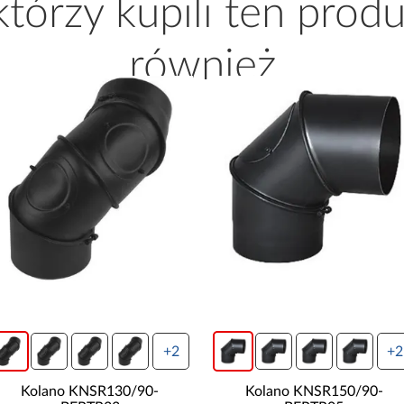
 którzy kupili ten produ
również
+2
+2
Kolano KNSR130/90-
Kolano KNSR150/90-