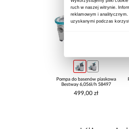
Wykorzystujemy pliki cookie 
ruch w naszej witrynie. Inf
reklamowym i analitycznym. 
uzyskanymi podczas korzysta
promocja
wysyłka w 24h
Krzesło Emma
Pompa do basenów piaskowa
Bestway 6,056l/h 58497
143,99 zł
499,00 zł
sza cena:
149,99 zł
egularna:
159,99 zł