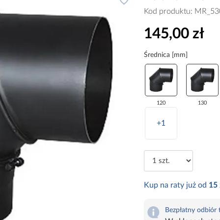
Kod produktu:
MR_53
145,00 zł
Średnica [mm]
120
130
+1
Kup na raty już od
15
Bezpłatny odbiór