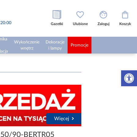
o 20:00
Gazetki
Ulubione
Zaloguj
Koszyk
nika
Wykończenie
Dekoracje
Promocje
wnętrz
i lampy
lacja
Otwórz 
Więcej
150/90-BERTR05