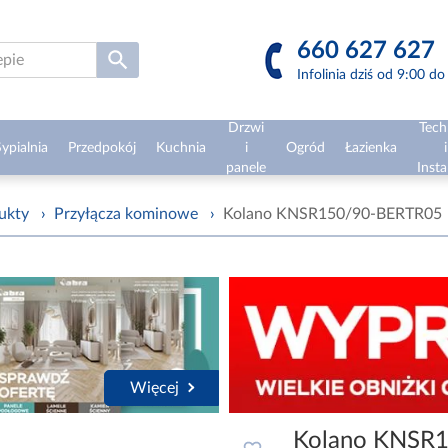
660 627 627
Infolinia dziś od 9:00 d
Drzwi
Tech
ypialnia
Przedpokój
Kuchnia
i
Ogród
Łazienka
i
panele
Insta
ukty
›
Przyłącza kominowe
›
Kolano KNSR150/90-BERTR05
Więcej
Kolano KNSR