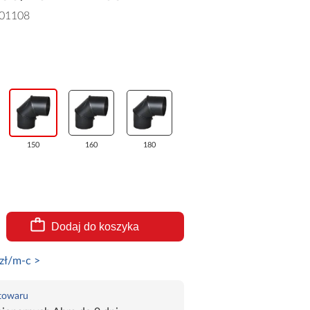
01108
150
160
180
Dodaj do koszyka
zł/m-c >
 towaru