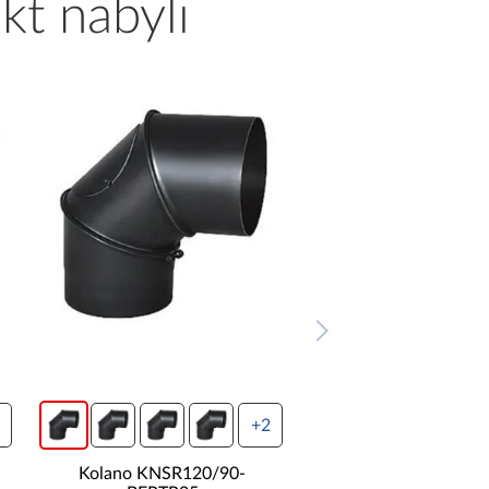
kt nabyli
+2
Kolano KNSR120/90-
Kolano KNSR120