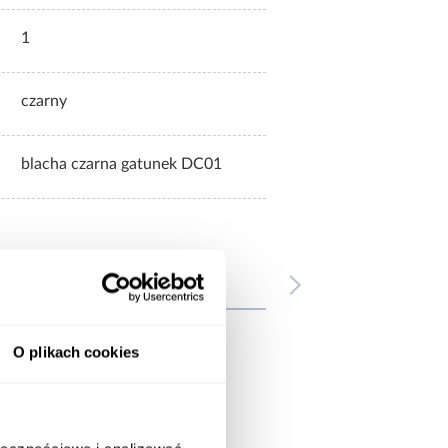
1
czarny
blacha czarna gatunek DC01
wnież
O plikach cookies