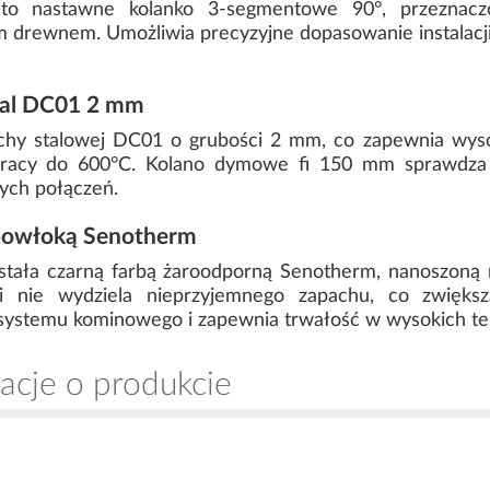
o nastawne kolanko 3-segmentowe 90°, przeznacz
drewnem. Umożliwia precyzyjne dopasowanie instalacji
tal DC01 2 mm
achy stalowej DC01 o grubości 2 mm, co zapewnia wys
racy do 600°C. Kolano dymowe fi 150 mm sprawdza 
ych połączeń.
powłoką Senotherm
ostała czarną farbą żaroodporną Senotherm, nanoszoną
i nie wydziela nieprzyjemnego zapachu, co zwiększ
 systemu kominowego i zapewnia trwałość w wysokich t
acje o produkcie