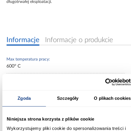
długotrwałej eksploatacji.
Informacje
Informacje o produkcie
Max temperatura pracy:
600° C
Średnica [mm]:
200
Zgoda
Szczegóły
O plikach cookies
Zastosowanie/przenaczenie:
przewody dymowe
Grubość blachy:
Niniejsza strona korzysta z plików cookie
2 mm
Wykorzystujemy pliki cookie do spersonalizowania treści i