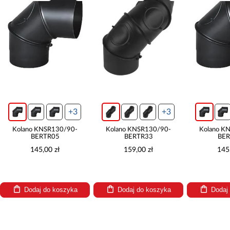
+3
+3
Kolano KNSR130/90-
Kolano KNSR130/90-
Kolano K
BERTR05
BERTR33
BER
145,00 zł
159,00 zł
145
Dodaj do koszyka
Dodaj do koszyka
Dodaj