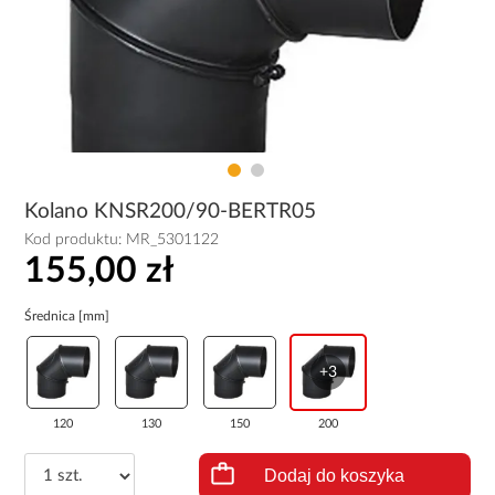
Kolano KNSR200/90-BERTR05
Kod produktu:
MR_5301122
155,00 zł
Średnica [mm]
+3
120
130
150
200
Dodaj do koszyka