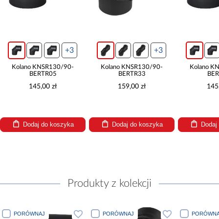
+3
+3
Kolano KNSR130/90-
Kolano KNSR130/90-
Kolano KNSR1
BERTR05
BERTR33
BERTR0
145,00 zł
159,00 zł
145,00 z
Dodaj do koszyka
Dodaj do koszyka
Dodaj do k
Produkty z kolekcji
PORÓWNAJ
PORÓWNAJ
PORÓWNA