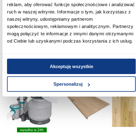
reklam, aby oferować funkcje społecznościowe i analizować
Kolor:
ruch w naszej witrynie. Informacje o tym, jak korzystasz z
czarny
naszej witryny, udostępniamy partnerom
społecznościowym, reklamowym i analitycznym. Partnerzy
Materiał wykonania:
blacha czarna gatunek DC01
mogą połączyć te informacje z innymi danymi otrzymanymi
od Ciebie lub uzyskanymi podczas korzystania z ich usług.
Inni Klienci sprawdzali również
Akceptuję wszystkie
PORÓWNAJ
PORÓWNAJ
PORÓWN
Spersonalizuj
wysyłka w 24h