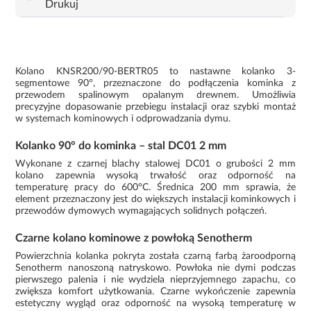
Drukuj
Kolano KNSR200/90-BERTR05 to nastawne kolanko 3-
segmentowe 90°, przeznaczone do podłączenia kominka z
przewodem spalinowym opalanym drewnem. Umożliwia
precyzyjne dopasowanie przebiegu instalacji oraz szybki montaż
w systemach kominowych i odprowadzania dymu.
Kolanko 90° do kominka – stal DC01 2 mm
Wykonane z czarnej blachy stalowej DC01 o grubości 2 mm
kolano zapewnia wysoką trwałość oraz odporność na
temperaturę pracy do 600°C. Średnica 200 mm sprawia, że
element przeznaczony jest do większych instalacji kominkowych i
przewodów dymowych wymagających solidnych połączeń.
Czarne kolano kominowe z powłoką Senotherm
Powierzchnia kolanka pokryta została czarną farbą żaroodporną
Senotherm nanoszoną natryskowo. Powłoka nie dymi podczas
pierwszego palenia i nie wydziela nieprzyjemnego zapachu, co
zwiększa komfort użytkowania. Czarne wykończenie zapewnia
estetyczny wygląd oraz odporność na wysoką temperaturę w