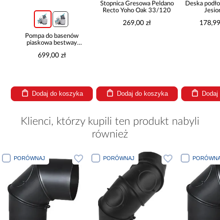
Stopnica Gresowa Peldano
Deska podło
Recto Yoho Oak 33/120
Jesio
14x18
269,00 zł
178,99
Pompa do basenów
piaskowa bestway
8,327l/h 58499
699,00 zł
Dodaj do koszyka
Dodaj do koszyka
Dodaj
Klienci, którzy kupili ten produkt nabyli
również
PORÓWNAJ
PORÓWNAJ
PORÓWNAJ