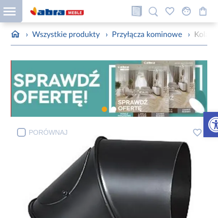
›
Wszystkie produkty
›
Przyłącza kominowe
›
Kolan
Otw
PORÓWNAJ