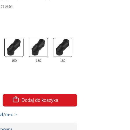
01206
150
160
180
Dodaj do koszyka
zł/m-c >
 towaru