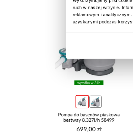
Wykorzystujemy pliki cookie 
ruch w naszej witrynie. Inf
reklamowym i analitycznym. 
uzyskanymi podczas korzysta
wysyłka w 24h
wysyłka w 24h
do basenów piaskowa
Pompa do basenów piaskowa
way 6,056l/h 58497
bestway 8,327l/h 58499
499,00 zł
699,00 zł