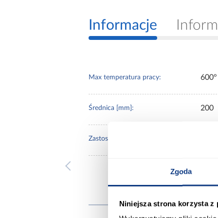
Informacje
Inform
600°
Max temperatura pracy:
200
Średnica [mm]:
prze
Zastosowanie/przenaczenie:
Zgoda
Inni
Niniejsza strona korzysta z