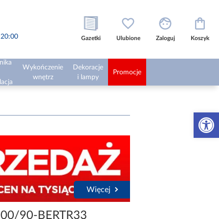
o 20:00
Gazetki
Ulubione
Zaloguj
Koszyk
nika
Wykończenie
Dekoracje
Promocje
wnętrz
i lampy
lacja
Otwórz 
Więcej
200/90-BERTR33