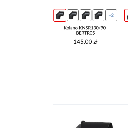
+2
+2
ano KNSR120/90-
Kolano KNSR130/90-
BERTR33
BERTR05
159,00 zł
145,00 zł