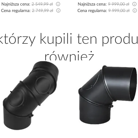
Najniższa cena:
2 549,99 zł
Najniższa cena:
9 999,00 zł
Cena regularna:
2 749,99 zł
Cena regularna:
9 999,00 zł
 którzy kupili ten produ
również