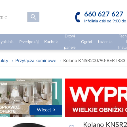
660 627 627
Infolinia dziś od 9:00 d
Drzwi
Tech
ypialnia
Przedpokój
Kuchnia
i
Ogród
Łazienka
i
panele
Insta
ukty
›
Przyłącza kominowe
›
Kolano KNSR200/90-BERTR33
Więcej
Kolano KNSR