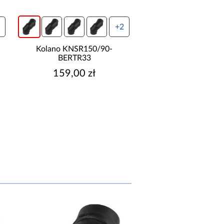
+2
Kolano KNSR150/90-
Kolano KNSR160
BERTR33
BERTR05
159,00 zł
145,00 zł