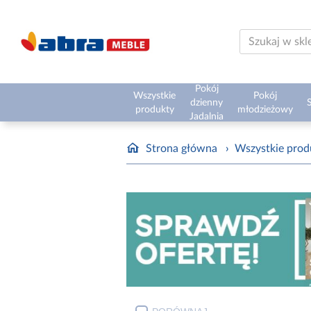
Pokój
Wszystkie
Pokój
dzienny
S
produkty
młodzieżowy
Jadalnia
Strona główna
›
Wszystkie prod