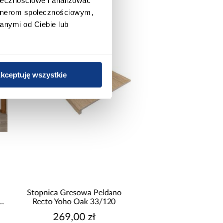
ołecznościowe i analizować
artnerom społecznościowym,
anymi od Ciebie lub
kceptuję wszystkie
promocja
Stopnica Gresowa Peldano
Narożnik z dwo
Recto Yoho Oak 33/120
pojemnikami Sereno
269,00 zł
2 114,99 z