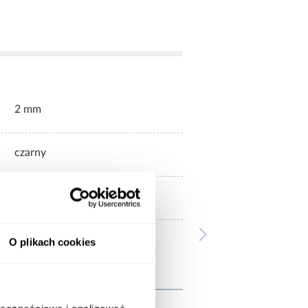
2 mm
czarny
blacha czarna gatunek DC01
O plikach cookies
wnież