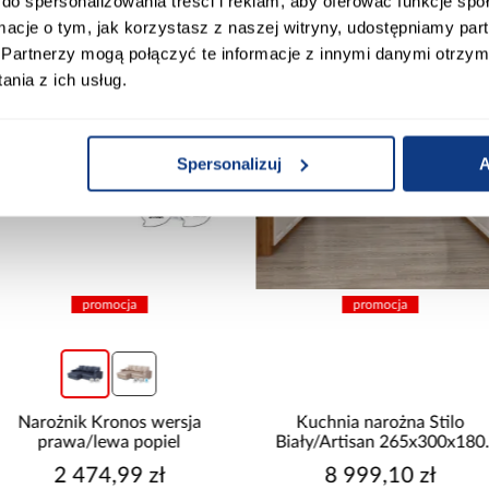
do spersonalizowania treści i reklam, aby oferować funkcje sp
ormacje o tym, jak korzystasz z naszej witryny, udostępniamy p
Partnerzy mogą połączyć te informacje z innymi danymi otrzym
nia z ich usług.
Spersonalizuj
A
promocja
promocja
Narożnik Kronos wersja
Kuchnia narożna Stilo
prawa/lewa popiel
Biały/Artisan 265x300x180
Cm
2 474,99 zł
8 999,10 zł