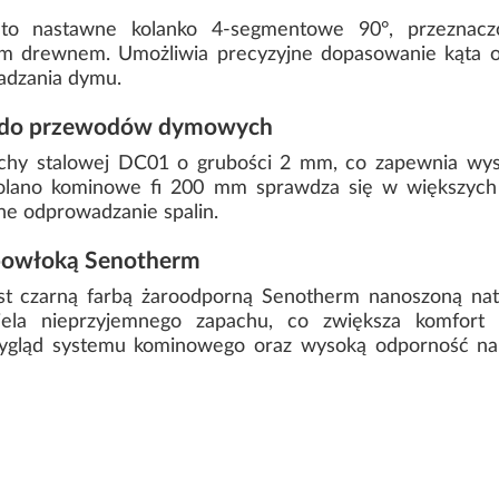
o nastawne kolanko 4-segmentowe 90°, przeznacz
 drewnem. Umożliwia precyzyjne dopasowanie kąta ora
adzania dymu.
° do przewodów dymowych
achy stalowej DC01 o grubości 2 mm, co zapewnia wys
olano kominowe fi 200 mm sprawdza się w większych i
zne odprowadzanie spalin.
powłoką Senotherm
est czarną farbą żaroodporną Senotherm nanoszoną na
ela nieprzyjemnego zapachu, co zwiększa komfort 
ygląd systemu kominowego oraz wysoką odporność na d