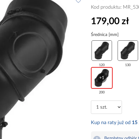
Kod produktu:
MR_53
179,00 zł
Średnica [mm]
120
130
+1
200
Kup na raty już od
15
Bezpłatny odbiór