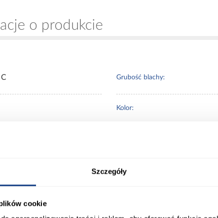
acje o produkcie
 C
Grubość blachy:
Kolor:
wody dymowe
Materiał wykonania:
Szczegóły
 Klienci sprawdzali ró
 plików cookie