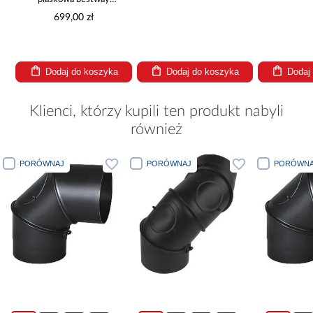
8,327l/h 58499
699,00 zł
Dodaj do koszyka
Dodaj do koszyka
Dodaj
Klienci, którzy kupili ten produkt nabyli
również
PORÓWNAJ
PORÓWNAJ
PORÓWNA