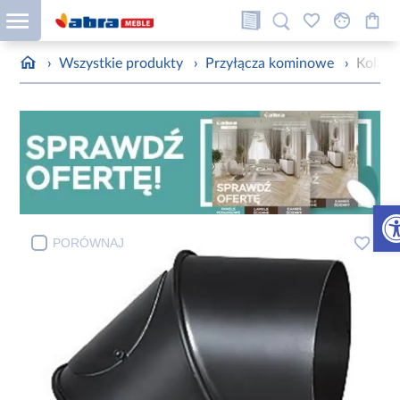
›
Wszystkie produkty
›
Przyłącza kominowe
›
Kolan
Otw
PORÓWNAJ