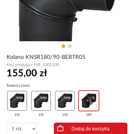
Kolano KNSR180/90-BERTR05
Kod produktu:
MR_5301109
155,00 zł
Średnica [mm]
+3
120
130
150
180
Dodaj do koszyka