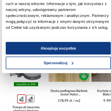
ruch w naszej witrynie. Informacje o tym, jak korzystasz z
blacha czarna gatunek DC01
naszej witryny, udostępniamy partnerom
społecznościowym, reklamowym i analitycznym. Partnerzy
mogą połączyć te informacje z innymi danymi otrzymanymi
od Ciebie lub uzyskanymi podczas korzystania z ich usług.
Inni Klienci sprawdzali również
PORÓWNAJ
PORÓWNAJ
PORÓWN
Akceptuję wszystkie
Spersonalizuj
wysyłka w 24h
Deska podłogowa Barlinek
Kuchnia n
Jesion Natur
Biały
14x180x1092
265x30
178,99 zł / m2
9 99
Pompa do basenów
piaskowa bestway