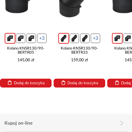
+3
+3
Kolano KNSR130/90-
Kolano KNSR130/90-
Kolano K
BERTR05
BERTR33
BER
145,00 zł
159,00 zł
145
Dodaj do koszyka
Dodaj do koszyka
Dodaj
Kupuj on-line