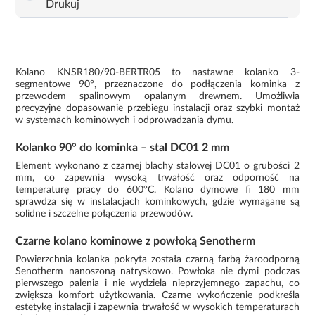
Drukuj
Kolano KNSR180/90-BERTR05 to nastawne kolanko 3-
segmentowe 90°, przeznaczone do podłączenia kominka z
przewodem spalinowym opalanym drewnem. Umożliwia
precyzyjne dopasowanie przebiegu instalacji oraz szybki montaż
w systemach kominowych i odprowadzania dymu.
Kolanko 90° do kominka – stal DC01 2 mm
Element wykonano z czarnej blachy stalowej DC01 o grubości 2
mm, co zapewnia wysoką trwałość oraz odporność na
temperaturę pracy do 600°C. Kolano dymowe fi 180 mm
sprawdza się w instalacjach kominkowych, gdzie wymagane są
solidne i szczelne połączenia przewodów.
Czarne kolano kominowe z powłoką Senotherm
Powierzchnia kolanka pokryta została czarną farbą żaroodporną
Senotherm nanoszoną natryskowo. Powłoka nie dymi podczas
pierwszego palenia i nie wydziela nieprzyjemnego zapachu, co
zwiększa komfort użytkowania. Czarne wykończenie podkreśla
estetykę instalacji i zapewnia trwałość w wysokich temperaturach