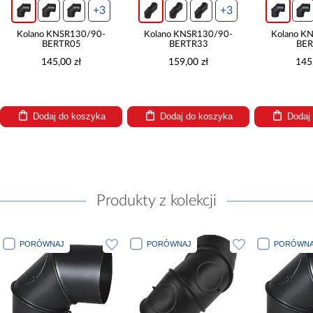
+3
+3
Kolano KNSR130/90-
Kolano KNSR130/90-
Kolano K
BERTR05
BERTR33
BER
145,00 zł
159,00 zł
145
Dodaj do koszyka
Dodaj do koszyka
Dodaj
Produkty z kolekcji
PORÓWNAJ
PORÓWNAJ
PORÓWNA