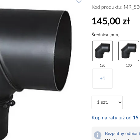
Kod produktu:
MR_53
145,00 zł
Średnica [mm]
120
130
+1
Kup na raty już od
15
Bezpłatny odbiór