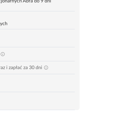
jonarnych Abra do 9 dni
zych
az i zapłać za 30 dni