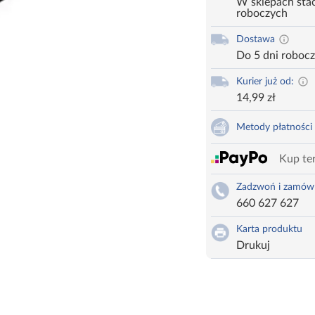
W sklepach stac
roboczych
Dostawa
Do 5 dni roboc
Kurier już od:
14,99 zł
Metody płatności
Kup ter
Zadzwoń i zamów
660 627 627
Karta produktu
Drukuj