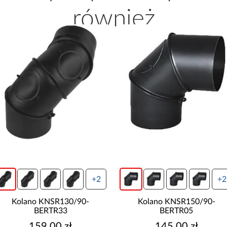
również
+2
+2
Kolano KNSR130/90-
Kolano KNSR150/90-
BERTR33
BERTR05
159,00 zł
145,00 zł