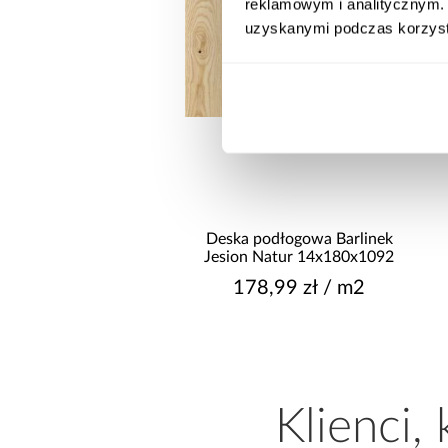
reklamowym i analitycznym. 
uzyskanymi podczas korzysta
wysyłka w 24h
do basenów piaskowa
Deska podłogowa Barlinek
way 6,056l/h 58497
Jesion Natur 14x180x1092
499,00 zł
178,99 zł / m2
Klienci,