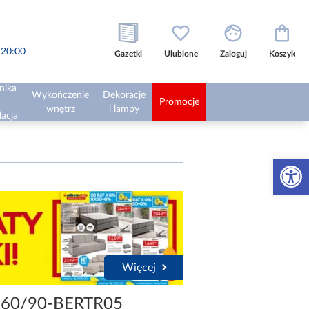
o 20:00
Gazetki
Ulubione
Zaloguj
Koszyk
nika
Wykończenie
Dekoracje
Promocje
wnętrz
i lampy
lacja
Otwórz 
Więcej
160/90-BERTR05