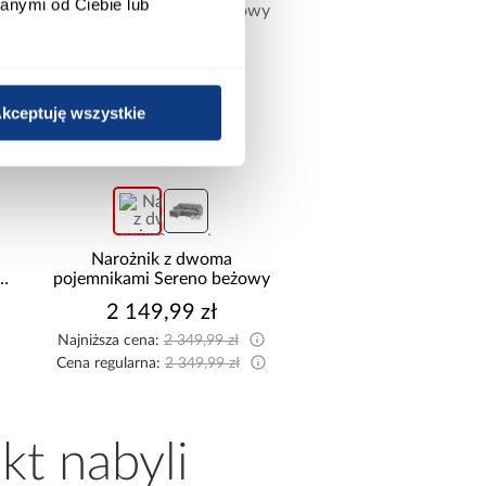
anymi od Ciebie lub
kceptuję wszystkie
promocja
Narożnik z dwoma
Szafa Palermo 2
pojemnikami Sereno beżowy
kaszmir/lustro
2 149,99 zł
1 699,00 z
Najniższa cena:
2 349,99 zł
Cena regularna:
2 349,99 zł
kt nabyli