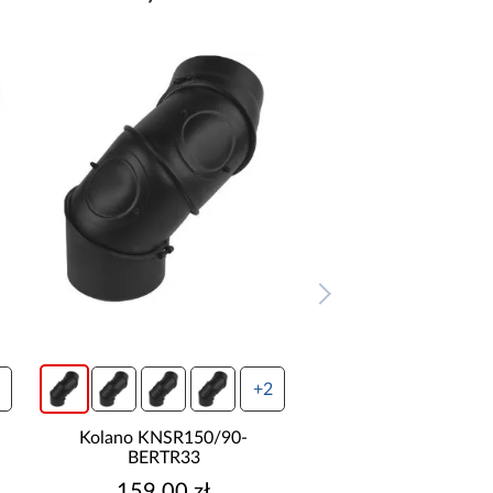
+2
Kolano KNSR150/90-
Kolano KNSR160
BERTR33
BERTR05
159,00 zł
145,00 zł