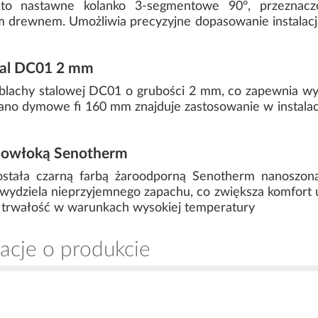
o nastawne kolanko 3-segmentowe 90°, przeznacz
drewnem. Umożliwia precyzyjne dopasowanie instalacji
tal DC01 2 mm
 blachy stalowej DC01 o grubości 2 mm, co zapewnia w
lano dymowe fi 160 mm znajduje zastosowanie w instal
powłoką Senotherm
została czarną farbą żaroodporną Senotherm nanoszon
e wydziela nieprzyjemnego zapachu, co zwiększa komfort
 trwałość w warunkach wysokiej temperatury
acje o produkcie