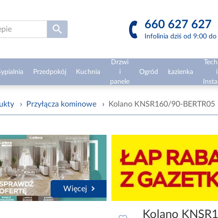
660 627 627
Infolinia dziś od 9:00 d
Drzwi
Tech
ypialnia
Przedpokój
Kuchnia
i
Ogród
Łazienka
i
panele
Insta
ukty
›
Przyłącza kominowe
›
Kolano KNSR160/90-BERTR05
Więcej
Kolano KNSR