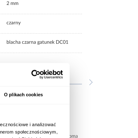
2 mm
czarny
blacha czarna gatunek DC01
wnież
O plikach cookies
ołecznościowe i analizować
artnerom społecznościowym,