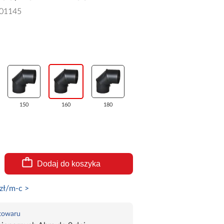
01145
150
160
180
Dodaj do koszyka
zł/m-c >
 towaru