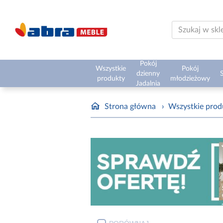
Pokój
Wszystkie
Pokój
dzienny
S
produkty
młodzieżowy
Jadalnia
Strona główna
›
Wszystkie prod