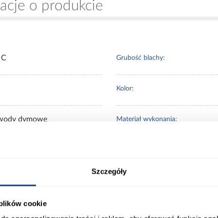
acje o produkcie
 C
Grubość blachy:
Kolor:
wody dymowe
Materiał wykonania:
Szczegóły
 Klienci sprawdzali ró
 plików cookie