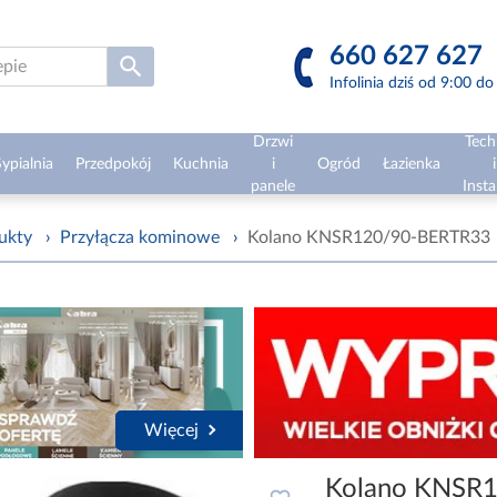
660 627 627
Infolinia dziś od 9:00 d
Drzwi
Tech
ypialnia
Przedpokój
Kuchnia
i
Ogród
Łazienka
i
panele
Insta
ukty
›
Przyłącza kominowe
›
Kolano KNSR120/90-BERTR33
Więcej
Kolano KNSR