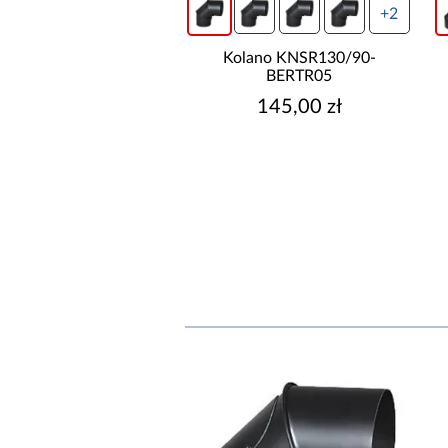
+2
+2
ano KNSR120/90-
Kolano KNSR130/90-
BERTR33
BERTR05
159,00 zł
145,00 zł