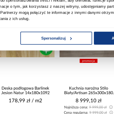
do spersonalizowania treści i reklam, aby oferować funkcje sp
ormacje o tym, jak korzystasz z naszej witryny, udostępniamy p
Partnerzy mogą połączyć te informacje z innymi danymi otrzym
nia z ich usług.
Spersonalizuj
A
promocja
Deska podłogowa Barlinek
Kuchnia narożna Stilo
Jesion Natur 14x180x1092
Biały/Artisan 265x300x180
Cm
178,99 zł / m2
8 999,10 zł
Najniższa cena:
9 999,00 zł
Cena regularna:
9 999,00 zł