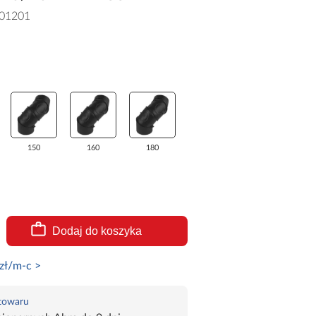
01201
150
160
180
Dodaj do koszyka
zł/m-c >
 towaru