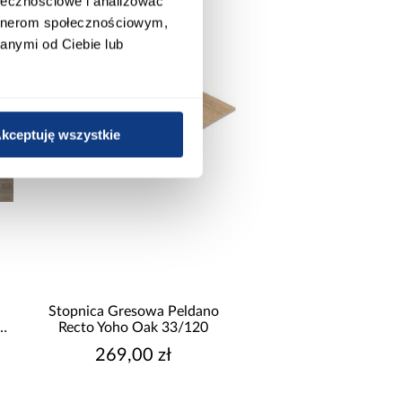
ołecznościowe i analizować
artnerom społecznościowym,
anymi od Ciebie lub
kceptuję wszystkie
Stopnica Gresowa Peldano
Szafa Palermo 2
Recto Yoho Oak 33/120
kaszmir/lustro
269,00 zł
1 699,00 z