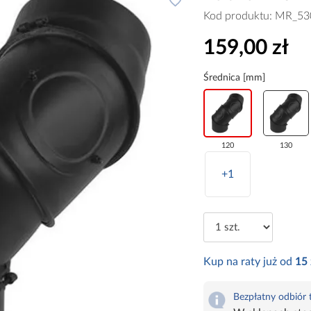
Kod produktu:
MR_53
159,00 zł
Średnica [mm]
120
130
+1
Kup na raty już od
15
Bezpłatny odbiór