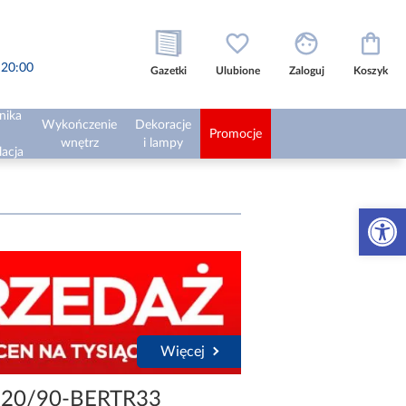
o 20:00
Gazetki
Ulubione
Zaloguj
Koszyk
nika
Wykończenie
Dekoracje
Promocje
wnętrz
i lampy
lacja
Otwórz 
Więcej
120/90-BERTR33