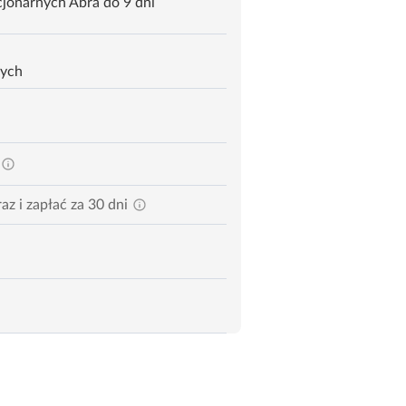
jonarnych Abra do 9 dni
zych
az i zapłać za 30 dni