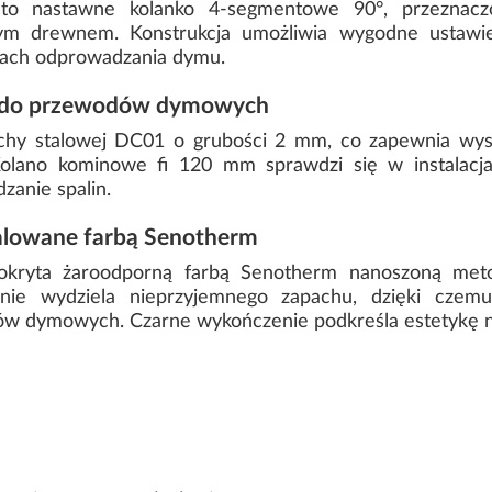
o nastawne kolanko 4-segmentowe 90°, przeznacz
m drewnem. Konstrukcja umożliwia wygodne ustawie
mach odprowadzania dymu.
° do przewodów dymowych
achy stalowej DC01 o grubości 2 mm, co zapewnia wys
olano kominowe fi 120 mm sprawdzi się w instalacjac
zanie spalin.
alowane farbą Senotherm
pokryta żaroodporną farbą Senotherm nanoszoną met
nie wydziela nieprzyjemnego zapachu, dzięki czem
w dymowych. Czarne wykończenie podkreśla estetykę now