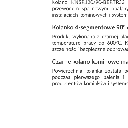
Kolano KNSR120/90-BERTR33 t
przewodem spalinowym opalany
instalacjach kominowych i syste
Kolanko 4-segmentowe 90
Produkt wykonano z czarnej bl
temperaturę pracy do 600°C. K
szczelność i bezpieczne odprowad
Czarne kolano kominowe m
Powierzchnia kolanka została 
podczas pierwszego palenia i 
producentów kominków i systemó