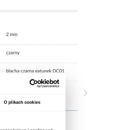
2 mm
czarny
blacha czarna gatunek DC01
O plikach cookies
wnież