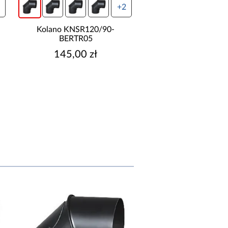
+2
Kolano KNSR120/90-
Kolano KNSR120
BERTR05
BERTR33
145,00 zł
159,00 zł