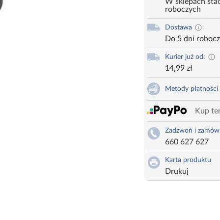
W sklepach stac
roboczych
Dostawa
Do 5 dni roboc
Kurier już od:
14,99 zł
Metody płatności
Kup ter
Zadzwoń i zamów
660 627 627
Karta produktu
Drukuj