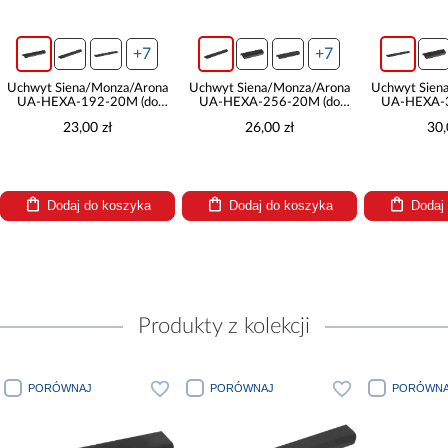
+7
+7
Uchwyt Siena/Monza/Arona
Uchwyt Siena/Monza/Arona
Uchwyt Sien
UA-HEXA-192-20M (do
UA-HEXA-256-20M (do
UA-HEXA-3
frontu 40)
frontu 45)
fron
23,00 zł
26,00 zł
30,
Dodaj do koszyka
Dodaj do koszyka
Dodaj
Produkty z kolekcji
PORÓWNAJ
PORÓWNAJ
PORÓWNA