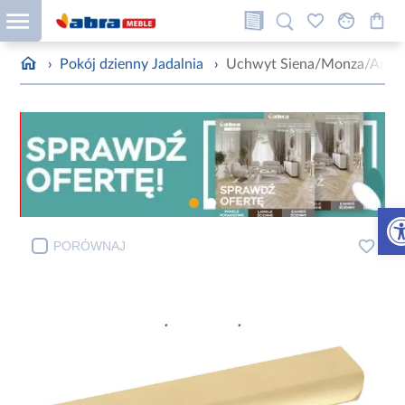
›
Pokój dzienny Jadalnia
›
Uchwyt Siena/Monza/Arona
Otw
PORÓWNAJ