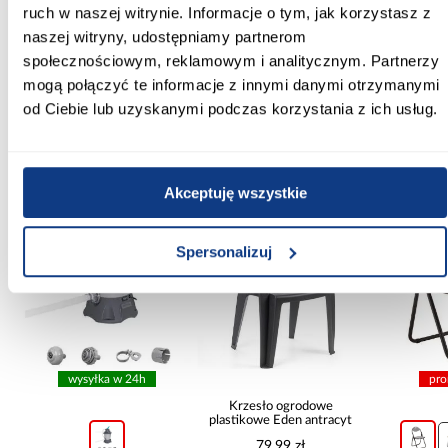
ruch w naszej witrynie. Informacje o tym, jak korzystasz z
naszej witryny, udostępniamy partnerom
Rozstaw otworów montażowych [mm]:
160
społecznościowym, reklamowym i analitycznym. Partnerzy
mogą połączyć te informacje z innymi danymi otrzymanymi
od Ciebie lub uzyskanymi podczas korzystania z ich usług.
Inni Klienci sprawdzali również
Akceptuję wszystkie
PORÓWNAJ
PORÓWNAJ
PORÓWN
Spersonalizuj
wysyłka w 24h
pro
ą
Krzesło ogrodowe
plastikowe Eden antracyt
79,99 zł