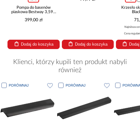
Pompa do basenów
Krzesło s
piaskowa Bestway 3,596
Blac
l/h 58515
399,00 zł
71,
Najniższa cen
Cena regular
Dodaj do koszyka
Dodaj do koszyka
Dodaj
Klienci, którzy kupili ten produkt nabyli
również
PORÓWNAJ
PORÓWNAJ
PORÓWNA