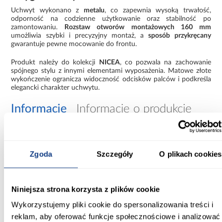
Uchwyt wykonano z
metalu
, co zapewnia wysoką trwałość,
odporność na codzienne użytkowanie oraz stabilność po
zamontowaniu.
Rozstaw otworów montażowych 160 mm
umożliwia szybki i precyzyjny montaż, a
sposób przykręcany
gwarantuje pewne mocowanie do frontu.
Produkt należy do kolekcji
NICEA
, co pozwala na zachowanie
spójnego stylu z innymi elementami wyposażenia. Matowe złote
wykończenie ogranicza widoczność odcisków palców i podkreśla
elegancki charakter uchwytu.
Informacje
Informacje o produkcie
Kolor:
złoty
Zgoda
Szczegóły
O plikach cookies
Materiał wykonania:
Metal
Niniejsza strona korzysta z plików cookie
Wykorzystujemy pliki cookie do spersonalizowania treści i
Sposób montażu:
reklam, aby oferować funkcje społecznościowe i analizować
przykręcany