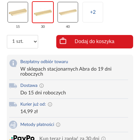
+2
15
30
40
Dodaj do koszyka
Bezpłatny odbiór towaru
W sklepach stacjonarnych Abra do 19 dni
roboczych
Dostawa
Do 15 dni roboczych
Kurier już od:
14,99 zł
Metody płatności
Kup teraz i zapłać za 30 dni