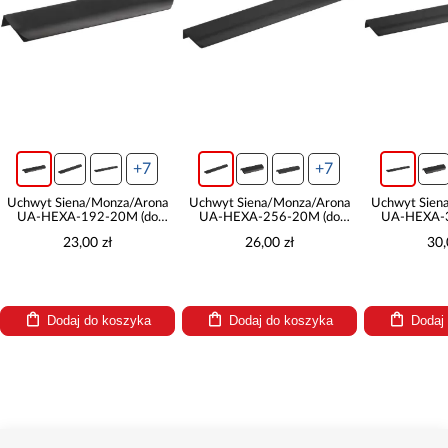
+7
+7
Uchwyt Siena/Monza/Arona
Uchwyt Siena/Monza/Arona
Uchwyt Sien
UA-HEXA-192-20M (do
UA-HEXA-256-20M (do
UA-HEXA-3
frontu 40)
frontu 45)
fron
23,00 zł
26,00 zł
30,
Dodaj do koszyka
Dodaj do koszyka
Dodaj