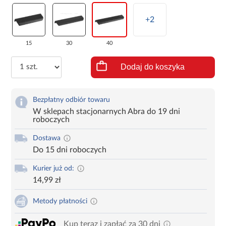
+2
15
30
40
Dodaj do koszyka
Bezpłatny odbiór towaru
W sklepach stacjonarnych Abra do 19 dni
roboczych
Dostawa
Do 15 dni roboczych
Kurier już od:
14,99 zł
Metody płatności
Kup teraz i zapłać za 30 dni