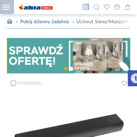
›
Pokój dzienny Jadalnia
›
Uchwyt Siena/Monza/Arona
Otw
PORÓWNAJ