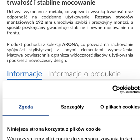
trwałość i stabilne mocowanie
Uchwyt wykonano z
metalu
, co zapewnia wysoką trwałość oraz
odporność na codzienne użytkowanie.
Rozstaw otworów
montażowych 192 mm
umożliwia szybki i precyzyjny montaż, a
sposób przykręcany
gwarantuje stabilne i pewne mocowanie do
frontu.
Produkt pochodzi z kolekcji
ARONA
, co pozwala na zachowanie
spójności stylistycznej z innymi elementami wyposażenia.
Matowa powierzchnia ogranicza widoczność śladów użytkowania
i podkreśla nowoczesny design.
Informacje
Informacje o produkcie
Kolor:
czarny
Zgoda
Szczegóły
O plikach cookies
Materiał wykonania:
Metal
Niniejsza strona korzysta z plików cookie
Sposób montażu:
Wykorzystujemy pliki cookie do spersonalizowania treści i