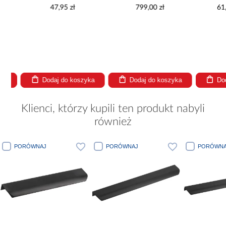
2,2MB
47,95 zł
799,00 zł
61,99 
Dodaj do koszyka
Dodaj do koszyka
Dodaj
Klienci, którzy kupili ten produkt nabyli
również
PORÓWNAJ
PORÓWNAJ
PORÓWNA