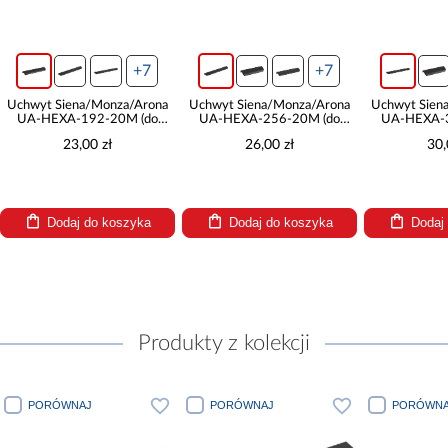
+7
+7
Uchwyt Siena/Monza/Arona
Uchwyt Siena/Monza/Arona
Uchwyt Sien
UA-HEXA-192-20M (do
UA-HEXA-256-20M (do
UA-HEXA-3
frontu 40)
frontu 45)
fron
23,00 zł
26,00 zł
30,
Dodaj do koszyka
Dodaj do koszyka
Dodaj
Produkty z kolekcji
PORÓWNAJ
PORÓWNAJ
PORÓWNA