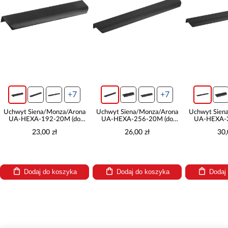
+7
+7
Uchwyt Siena/Monza/Arona
Uchwyt Siena/Monza/Arona
Uchwyt Sien
UA-HEXA-192-20M (do
UA-HEXA-256-20M (do
UA-HEXA-3
frontu 40)
frontu 45)
fron
23,00 zł
26,00 zł
30,
Dodaj do koszyka
Dodaj do koszyka
Dodaj