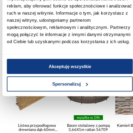
przykręcany
reklam, aby oferować funkcje społecznościowe i analizować
ruch w naszej witrynie. Informacje o tym, jak korzystasz z
Rozstaw otworów montażowych [mm]:
naszej witryny, udostępniamy partnerom
192.00
społecznościowym, reklamowym i analitycznym. Partnerzy
mogą połączyć te informacje z innymi danymi otrzymanymi
od Ciebie lub uzyskanymi podczas korzystania z ich usług.
Inni Klienci sprawdzali również
Akceptuję wszystkie
PORÓWNAJ
PORÓWNAJ
PORÓWN
Spersonalizuj
wysyłka w 24h
Listwa przypodłogowa
Basen stelażowy z pompą
Kamień Bet
t
drewniana dąb 60mm
3,66X1m rattan 56709
Sa