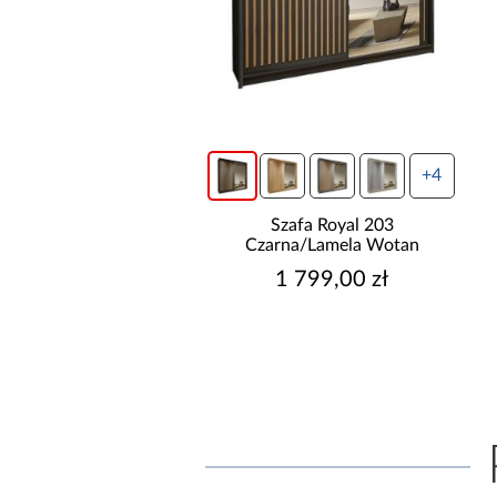
wysyłka w 24h
+4
do basenów piaskowa
Szafa Royal 203
way 8,327l/h 58499
Czarna/Lamela Wotan
699,00 zł
1 799,00 zł