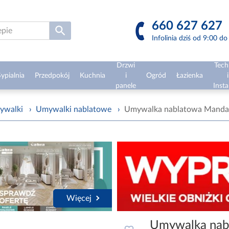
660 627 627
Infolinia dziś od 9:00 d
Drzwi
Tech
ypialnia
Przedpokój
Kuchnia
i
Ogród
Łazienka
i
panele
Insta
ywalki
›
Umywalki nablatowe
›
Umywalka nablatowa Manda
Więcej
Umywalka nab