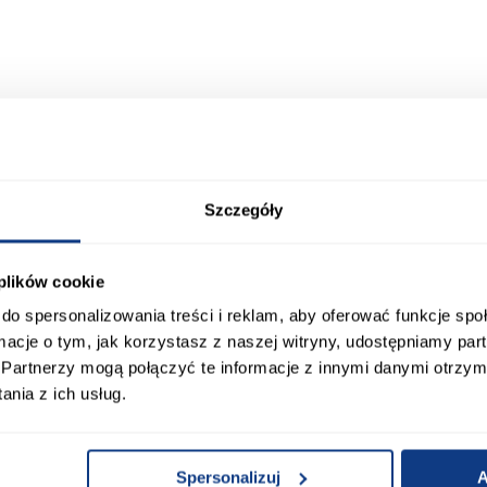
Produkty alternatywn
Szczegóły
 plików cookie
do spersonalizowania treści i reklam, aby oferować funkcje sp
ormacje o tym, jak korzystasz z naszej witryny, udostępniamy p
Partnerzy mogą połączyć te informacje z innymi danymi otrzym
nia z ich usług.
Umywalka nablatowa Etno
Umywalka nablatowa Manda
Spersonalizuj
A
Rea-U7500
Rea-U7502