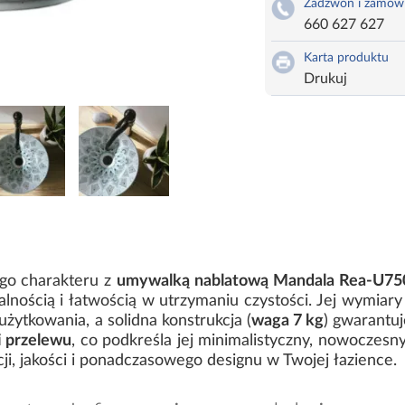
Zadzwoń i zamów
660 627 627
Karta produktu
Drukuj
ego charakteru z
umywalką nablatową Mandala Rea-U75
alnością i łatwością w utrzymaniu czystości. Jej wymiar
żytkowania, a solidna konstrukcja (
waga 7 kg
) gwarantuj
i przelewu
, co podkreśla jej minimalistyczny, nowoczesn
ji, jakości i ponadczasowego designu w Twojej łazience.