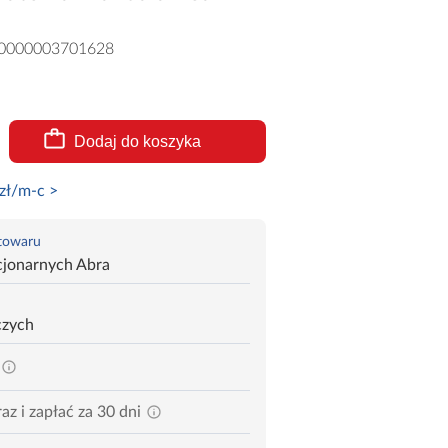
0000003701628
Dodaj do koszyka
zł/m-c >
 towaru
cjonarnych Abra
czych
az i zapłać za 30 dni