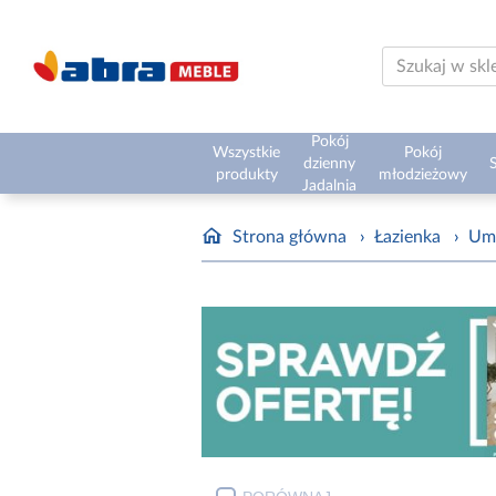
Pokój
Wszystkie
Pokój
dzienny
S
produkty
młodzieżowy
Jadalnia
Strona główna
›
Łazienka
›
Um