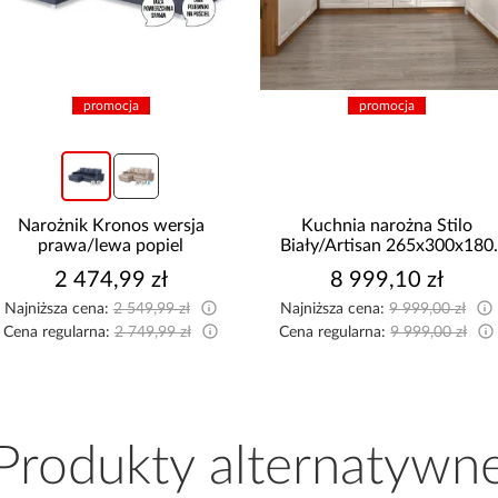
promocja
promocja
Narożnik Kronos wersja
Kuchnia narożna Stilo
prawa/lewa popiel
Biały/Artisan 265x300x180
Cm
2 474,99 zł
8 999,10 zł
Najniższa cena:
2 549,99 zł
Najniższa cena:
9 999,00 zł
Cena regularna:
2 749,99 zł
Cena regularna:
9 999,00 zł
Produkty alternatywn