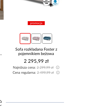
promocja
Sofa rozkładana Foster z
Szafa Palermo 2
pojemnikiem beżowa
kaszmir/lustro
2 295,99 zł
1 699,00 z
Najniższa cena:
2 299,99 zł
Cena regularna:
2 499,99 zł
e