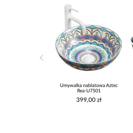
lka nablatowa Aztec
Umywalka nablatowa Bella
Rea-U7501
Rea-U7503
399,00 zł
599,00 zł