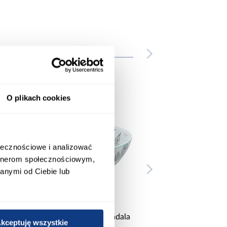
e
O plikach cookies
ołecznościowe i analizować
artnerom społecznościowym,
anymi od Ciebie lub
la
Umywalka nablatowa Arte
Umywalka nablatowa
kceptuję wszystkie
Dark Grey
Black Rea-U50