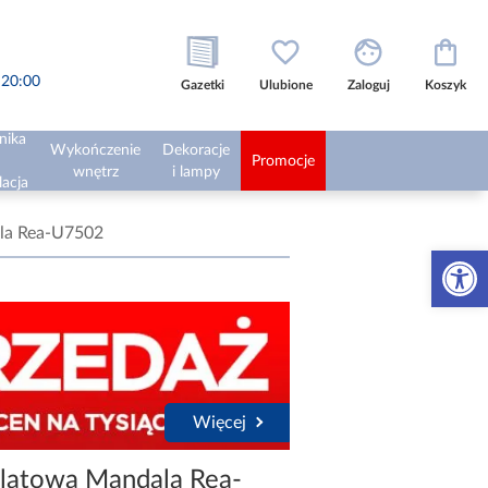
o 20:00
Gazetki
Ulubione
Zaloguj
Koszyk
nika
Wykończenie
Dekoracje
Promocje
wnętrz
i lampy
lacja
la Rea-U7502
Otwórz 
Więcej
latowa Mandala Rea-