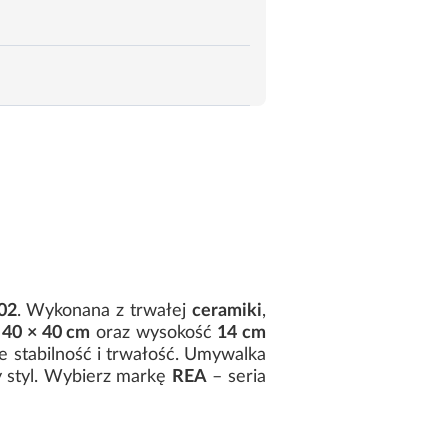
02
. Wykonana z trwałej
ceramiki
,
y
40 × 40 cm
oraz wysokość
14 cm
e stabilność i trwałość. Umywalka
y styl. Wybierz markę
REA
– seria