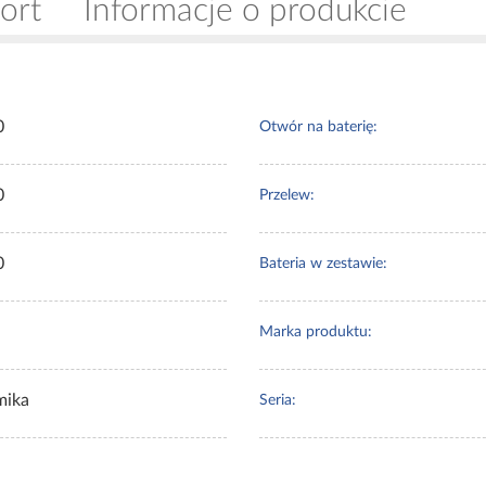
ort
Informacje o produkcie
0
Otwór na baterię:
0
Przelew:
0
Bateria w zestawie:
Marka produktu:
mika
Seria: