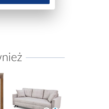
379,00 zł
899,00 zł
wnież