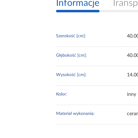
Informacje
Transp
40.0
Szerokość [cm]:
40.0
Głębokość [cm]:
14.0
Wysokość [cm]:
inny
Kolor:
cera
Materiał wykonania: