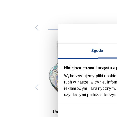
Zgoda
Niniejsza strona korzysta z
Wykorzystujemy pliki cookie 
ruch w naszej witrynie. Inf
reklamowym i analitycznym. 
uzyskanymi podczas korzysta
lka nablatowa Aztec
Umywalka nablatowa Bella
Rea-U7501
Rea-U7503