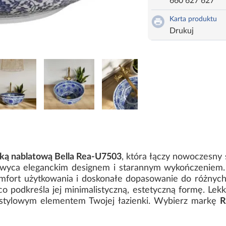
660 627 627
Karta produktu
Drukuj
ą nablatową Bella Rea-U7503
, która łączy nowoczesny 
hwyca eleganckim designem i starannym wykończeniem.
mfort użytkowania i doskonałe dopasowanie do różnych
 co podkreśla jej minimalistyczną, estetyczną formę. Lekka
ię stylowym elementem Twojej łazienki. Wybierz markę