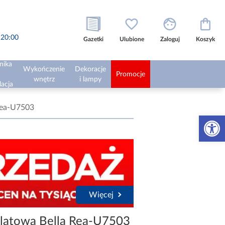
o 20:00
Gazetki
Ulubione
Zaloguj
Koszyk
nika
Wykończenie
Dekoracje
Promocje
wnętrz
i lampy
lacja
Rea-U7503
Otwórz 
Więcej
latowa Bella Rea-U7503