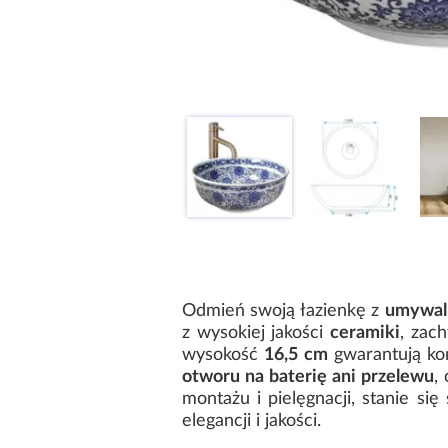
Odmień swoją łazienkę z
umywalk
z wysokiej jakości
ceramiki
, zac
wysokość
16,5 cm
gwarantują ko
otworu na baterię ani przelewu
,
montażu i pielęgnacji, stanie s
elegancji i jakości.