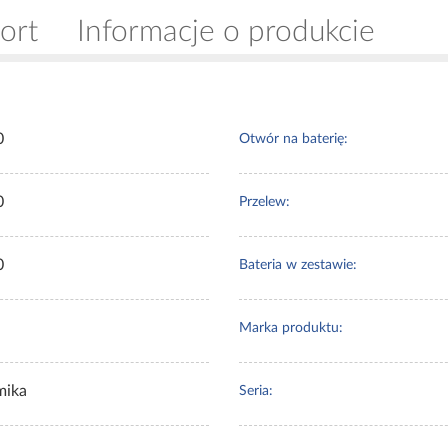
ort
Informacje o produkcie
0
Otwór na baterię:
0
Przelew:
0
Bateria w zestawie:
Marka produktu:
mika
Seria: