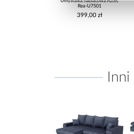
Umywalka nablatowa Aztec
Umywalka nablatowa Bella
Rea-U7501
Rea-U7503
399,00 zł
599,00 zł
Inni