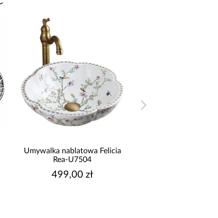
a Felicia
Umywalka nablatowa Mandala
Umywalka n
4
Rea-U7502
Black
ł
399,00 zł
899