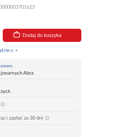
0000003701623
Dodaj do koszyka
zł/m-c >
 towaru
cjonarnych Abra
czych
az i zapłać za 30 dni