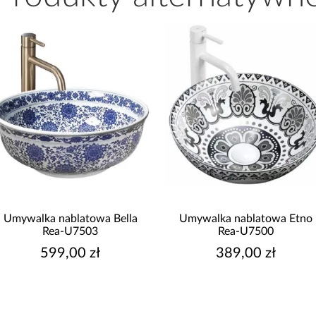
la
Umywalka nablatowa Etno
Umywalka nablatow
Rea-U7500
Rea-U750
389,00 zł
499,00 z