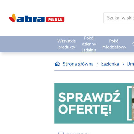
Pokój
Wszystkie
Pokój
dzienny
S
produkty
młodzieżowy
Jadalnia
Strona główna
›
Łazienka
›
Um