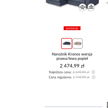
promocja
+4
Szafa Royal 203
Narożnik Kronos wersja
rna/Lamela Wotan
prawa/lewa popiel
1 799,00 zł
2 474,99 zł
Najniższa cena:
2 549,99 zł
Cena regularna:
2 749,99 zł