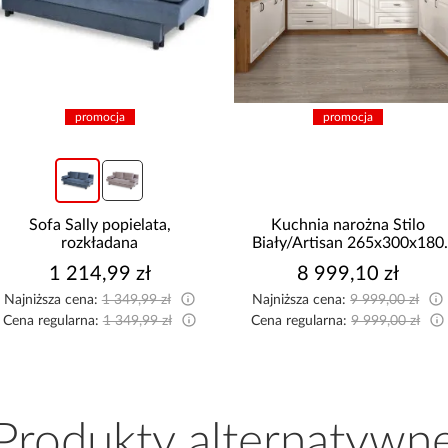
promocja
promocja
Sofa Sally popielata,
Kuchnia narożna Stilo
rozkładana
Biały/Artisan 265x300x180
Cm
1 214,99 zł
8 999,10 zł
Najniższa cena:
1 349,99 zł
Najniższa cena:
9 999,00 zł
Cena regularna:
1 349,99 zł
Cena regularna:
9 999,00 zł
Produkty alternatywn