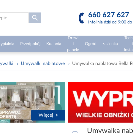
660 627 627
Infolinia dziś od 9:00 d
Drzwi
Tech
ypialnia
Przedpokój
Kuchnia
i
Ogród
Łazienka
i
panele
Insta
ywalki
›
Umywalki nablatowe
›
Umywalka nablatowa Bella 
Więcej
Umywalka nab