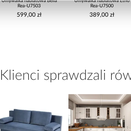
Umywalka nablatowa Etno
Umywalka nablatowa 
Rea-U7500
Rea-U7504
389,00 zł
499,00 zł
 Klienci sprawdzali ró