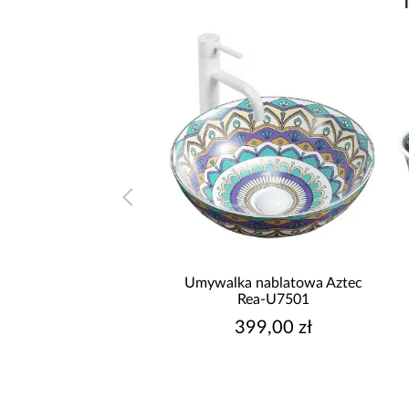
Umywalka nablatowa Aztec
Umywalka nablatowa Bel
Rea-U7501
Rea-U7503
399,00 zł
599,00 zł