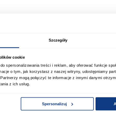
Produkty alternatywn
Szczegóły
 plików cookie
do spersonalizowania treści i reklam, aby oferować funkcje sp
ormacje o tym, jak korzystasz z naszej witryny, udostępniamy p
Partnerzy mogą połączyć te informacje z innymi danymi otrzym
nia z ich usług.
Spersonalizuj
A