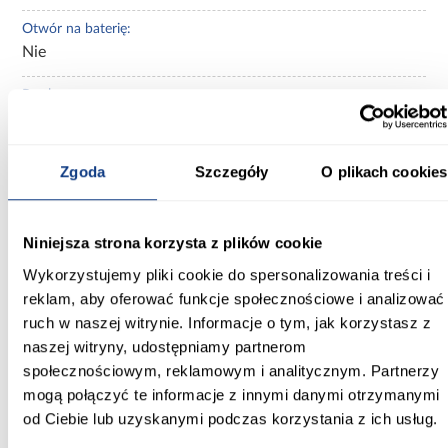
Otwór na baterię:
Nie
Przelew:
Nie
Bateria w zestawie:
Zgoda
Szczegóły
O plikach cookies
Nie
Marka produktu:
Niniejsza strona korzysta z plików cookie
REA
Wykorzystujemy pliki cookie do spersonalizowania treści i
Seria:
reklam, aby oferować funkcje społecznościowe i analizować
FELICIA
ruch w naszej witrynie. Informacje o tym, jak korzystasz z
naszej witryny, udostępniamy partnerom
Zobacz więcej >
społecznościowym, reklamowym i analitycznym. Partnerzy
mogą połączyć te informacje z innymi danymi otrzymanymi
od Ciebie lub uzyskanymi podczas korzystania z ich usług.