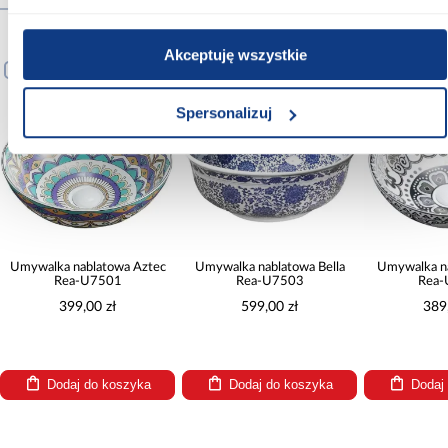
Produkty alternatywne
Akceptuję wszystkie
PORÓWNAJ
PORÓWNAJ
PORÓWNA
Spersonalizuj
Umywalka nablatowa Aztec
Umywalka nablatowa Bella
Umywalka n
Rea-U7501
Rea-U7503
Rea-
399,00 zł
599,00 zł
389
Dodaj do koszyka
Dodaj do koszyka
Dodaj