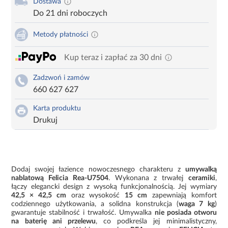
Dostawa
Do 21 dni roboczych
Metody płatności
Kup teraz i zapłać za 30 dni
Zadzwoń i zamów
660 627 627
Karta produktu
Drukuj
Dodaj swojej łazience nowoczesnego charakteru z
umywalką
nablatową Felicia Rea-U7504
. Wykonana z trwałej
ceramiki
,
łączy elegancki design z wysoką funkcjonalnością. Jej wymiary
42,5 × 42,5 cm
oraz wysokość
15 cm
zapewniają komfort
codziennego użytkowania, a solidna konstrukcja (
waga 7 kg
)
gwarantuje stabilność i trwałość. Umywalka
nie posiada otworu
na baterię ani przelewu
, co podkreśla jej minimalistyczny,