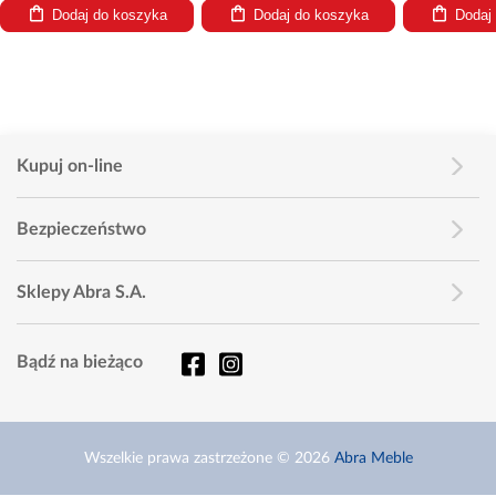
Dodaj do koszyka
Dodaj do koszyka
Dodaj
Kupuj on-line
Bezpieczeństwo
Sklepy Abra S.A.
Bądź na bieżąco
Wszelkie prawa zastrzeżone © 2026
Abra Meble