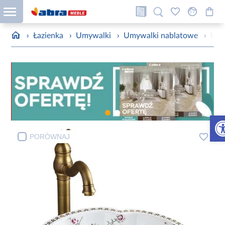
›
Łazienka
›
Umywalki
›
Umywalki nablatowe
›
Umy
Otw
PORÓWNAJ