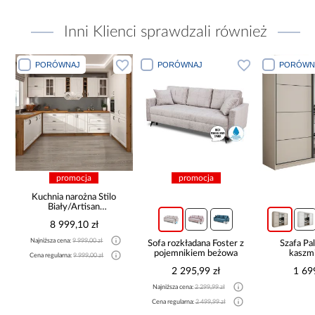
Inni Klienci sprawdzali również
PORÓWNAJ
PORÓWNAJ
PORÓWN
promocja
promocja
Kuchnia narożna Stilo
Biały/Artisan
265x300x180 Cm
8 999,10 zł
Najniższa cena:
9 999,00 zł
Sofa rozkładana Foster z
Szafa P
pojemnikiem beżowa
kaszmi
Cena regularna:
9 999,00 zł
2 295,99 zł
1 69
Najniższa cena:
2 299,99 zł
Cena regularna:
2 499,99 zł