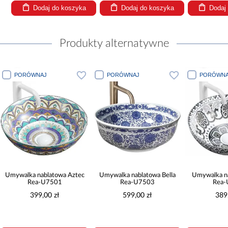
Dodaj do koszyka
Dodaj do koszyka
Dodaj
Produkty alternatywne
PORÓWNAJ
PORÓWNAJ
PORÓWNA
Umywalka nablatowa Aztec
Umywalka nablatowa Bella
Umywalka n
Rea-U7501
Rea-U7503
Rea-
399,00 zł
599,00 zł
389