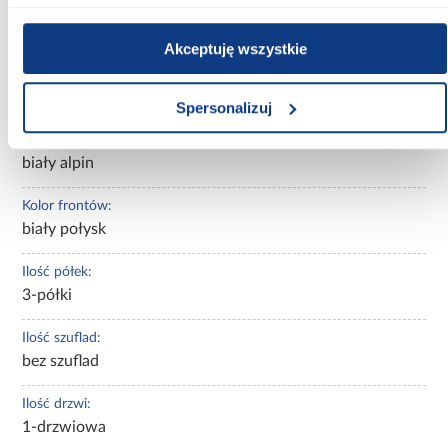
Głębokość [cm]:
42.00
Akceptuję wszystkie
Wysokość [cm]:
164.10
Spersonalizuj
Kolor korpusu:
biały alpin
Kolor frontów:
biały połysk
Ilość półek:
3-półki
Ilość szuflad:
bez szuflad
Ilość drzwi:
1-drzwiowa