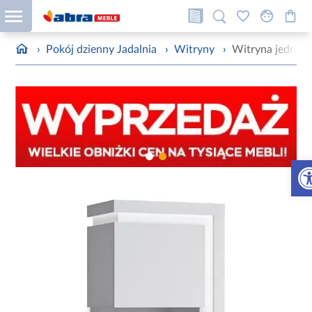
›
Pokój dzienny Jadalnia
›
Witryny
›
Witryna jednod
Otw