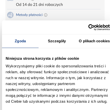
Od 14 do 21 dni roboczych
Metody płatności
Kup teraz i zapłać za 30 dni
Zadzwoń i zamów
Zgoda
Szczegóły
O plikach cookies
660 627 627
Karta produktu
Drukuj
Niniejsza strona korzysta z plików cookie
Wykorzystujemy pliki cookie do spersonalizowania treści i
reklam, aby oferować funkcje społecznościowe i analizować
ruch w naszej witrynie. Informacje o tym, jak korzystasz z
Informacje
Transport
Informacje o pro
naszej witryny, udostępniamy partnerom
społecznościowym, reklamowym i analitycznym. Partnerzy
mogą połączyć te informacje z innymi danymi otrzymanymi
Szerokość [cm]:
od Ciebie lub uzyskanymi podczas korzystania z ich usług.
59.70