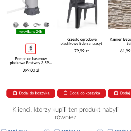
wysyłka w 24h
ą
Krzesło ogrodowe
Kamień Bet
plastikowe Eden antracyt
Sa
79,99 zł
61,99 
Pompa do basenów
piaskowa Bestway 3,596
l/h 58515
399,00 zł
Dodaj do koszyka
Dodaj do koszyka
Dodaj
Klienci, którzy kupili ten produkt nabyli
również