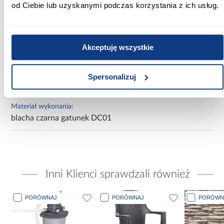
od Ciebie lub uzyskanymi podczas korzystania z ich usług.
Zastosowanie/przenaczenie:
przewody dymowe
Grubość blachy:
Akceptuję wszystkie
2 mm
Kolor:
Spersonalizuj
czarny
Materiał wykonania:
blacha czarna gatunek DC01
Inni Klienci sprawdzali również
PORÓWNAJ
PORÓWNAJ
PORÓWN