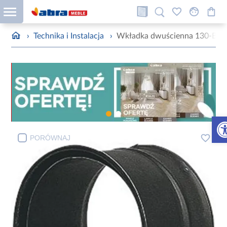
›
Technika i Instalacja
›
Wkładka dwuścienna 130-BE
Otw
PORÓWNAJ