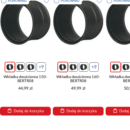
PORÓWNAJ
PORÓWNAJ
PORÓWNA
+9
+9
Wkładka dwuścienna 150-
Wkładka dwuścienna 160-
Wkładka dw
BERTR08
BERTR08
BER
44,99 zł
49,99 zł
50,
Dodaj do koszyka
Dodaj do koszyka
Dodaj