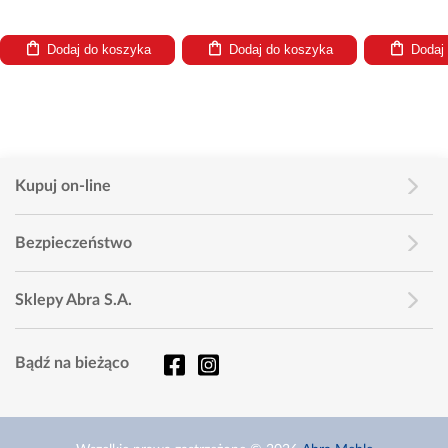
Dodaj do koszyka
Dodaj do koszyka
Dodaj
Kupuj on-line
Bezpieczeństwo
Sklepy Abra S.A.
Bądź na bieżąco