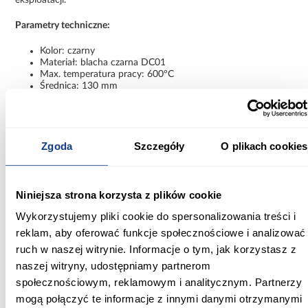
Parametry techniczne:
Kolor: czarny
Materiał: blacha czarna DC01
Max. temperatura pracy: 600°C
Średnica: 130 mm
Grubość blachy: 2 mm
Zastosowanie: przewody dymowe
Wkładka dwuścienna 130 mm to rozwiązanie dla instalacji, w
których liczy się trwałość, dopasowanie i bezpieczeństwo pracy
Zgoda
Szczegóły
O plikach cookies
systemu kominowego.
Informacje
Informacje o produkcie
Niniejsza strona korzysta z plików cookie
Wykorzystujemy pliki cookie do spersonalizowania treści i
Max temperatura pracy:
reklam, aby oferować funkcje społecznościowe i analizować
600
ruch w naszej witrynie. Informacje o tym, jak korzystasz z
naszej witryny, udostępniamy partnerom
Średnica [mm]:
społecznościowym, reklamowym i analitycznym. Partnerzy
130
mogą połączyć te informacje z innymi danymi otrzymanymi