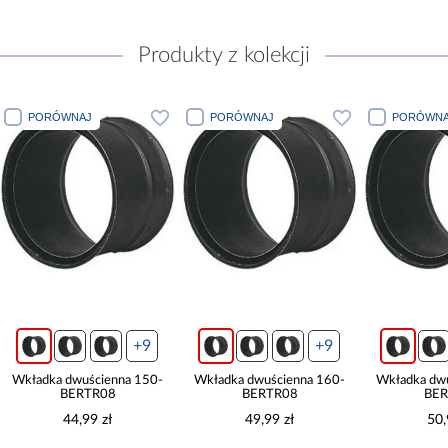
Produkty z kolekcji
PORÓWNAJ
PORÓWNAJ
PORÓWNA
+9
+9
Wkładka dwuścienna 150-
Wkładka dwuścienna 160-
Wkładka dw
BERTR08
BERTR08
BER
44,99 zł
49,99 zł
50,