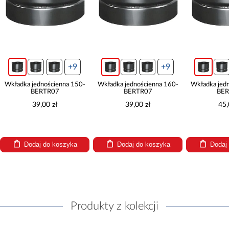
+9
+9
Wkładka jednościenna 150-
Wkładka jednościenna 160-
Wkładka jed
BERTR07
BERTR07
BER
39,00 zł
39,00 zł
45,
Dodaj do koszyka
Dodaj do koszyka
Dodaj
Produkty z kolekcji