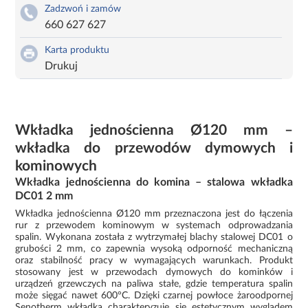
Zadzwoń i zamów
660 627 627
Karta produktu
Drukuj
Wkładka jednościenna Ø120 mm –
wkładka do przewodów dymowych i
kominowych
Wkładka jednościenna do komina – stalowa wkładka
DC01 2 mm
Wkładka jednościenna Ø120 mm przeznaczona jest do łączenia
rur z przewodem kominowym w systemach odprowadzania
spalin. Wykonana została z wytrzymałej blachy stalowej DC01 o
grubości 2 mm, co zapewnia wysoką odporność mechaniczną
oraz stabilność pracy w wymagających warunkach. Produkt
stosowany jest w przewodach dymowych do kominków i
urządzeń grzewczych na paliwa stałe, gdzie temperatura spalin
może sięgać nawet 600°C. Dzięki czarnej powłoce żaroodpornej
Senotherm wkładka charakteryzuje się estetycznym wyglądem