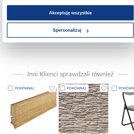
czarny
Akceptuję wszystkie
Materiał wykonania:
blacha czarna gatunek DC01
Spersonalizuj
Waga [kg]:
0.20
Inni Klienci sprawdzali również
PORÓWNAJ
PORÓWNAJ
PORÓWN