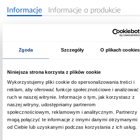
Informacje
Informacje o produkcie
Max temperatura pracy:
600
Zgoda
Szczegóły
O plikach cookies
Średnica [mm]:
120
Niniejsza strona korzysta z plików cookie
Zastosowanie/przenaczenie:
przewody dymowe
Wykorzystujemy pliki cookie do spersonalizowania treści i
reklam, aby oferować funkcje społecznościowe i analizować
Długość [m]:
ruch w naszej witrynie. Informacje o tym, jak korzystasz z
0,12
naszej witryny, udostępniamy partnerom
społecznościowym, reklamowym i analitycznym. Partnerzy
Grubość blachy:
mogą połączyć te informacje z innymi danymi otrzymanymi
2 mm
od Ciebie lub uzyskanymi podczas korzystania z ich usług.
Kolor: