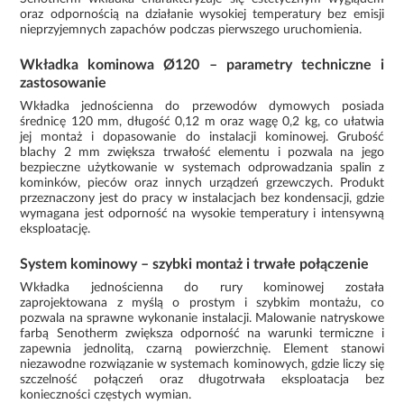
oraz odpornością na działanie wysokiej temperatury bez emisji
nieprzyjemnych zapachów podczas pierwszego uruchomienia.
Wkładka kominowa Ø120 – parametry techniczne i
zastosowanie
Wkładka jednościenna do przewodów dymowych posiada
średnicę 120 mm, długość 0,12 m oraz wagę 0,2 kg, co ułatwia
jej montaż i dopasowanie do instalacji kominowej. Grubość
blachy 2 mm zwiększa trwałość elementu i pozwala na jego
bezpieczne użytkowanie w systemach odprowadzania spalin z
kominków, pieców oraz innych urządzeń grzewczych. Produkt
przeznaczony jest do pracy w instalacjach bez kondensacji, gdzie
wymagana jest odporność na wysokie temperatury i intensywną
eksploatację.
System kominowy – szybki montaż i trwałe połączenie
Wkładka jednościenna do rury kominowej została
zaprojektowana z myślą o prostym i szybkim montażu, co
pozwala na sprawne wykonanie instalacji. Malowanie natryskowe
farbą Senotherm zwiększa odporność na warunki termiczne i
zapewnia jednolitą, czarną powierzchnię. Element stanowi
niezawodne rozwiązanie w systemach kominowych, gdzie liczy się
szczelność połączeń oraz długotrwała eksploatacja bez
konieczności częstych wymian.