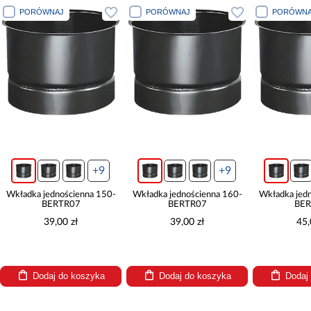
PORÓWNAJ
PORÓWNAJ
PORÓWNA
+9
+9
Wkładka jednościenna 150-
Wkładka jednościenna 160-
Wkładka jed
BERTR07
BERTR07
BER
39,00 zł
39,00 zł
45,
Dodaj do koszyka
Dodaj do koszyka
Dodaj