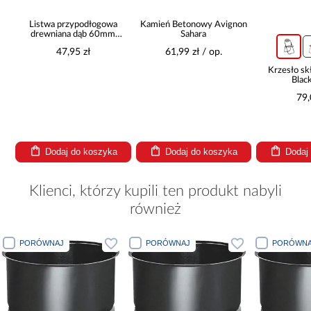
Listwa przypodłogowa
Kamień Betonowy Avignon
t
drewniana dąb 60mm
Sahara
2,2MB
47,95 zł
61,99 zł / op.
Krzesło s
Blac
79,
Dodaj do koszyka
Dodaj do koszyka
Dodaj
Klienci, którzy kupili ten produkt nabyli
również
PORÓWNAJ
PORÓWNAJ
PORÓWNA