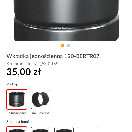
Wkładka jednościenna 120-BERTR07
Kod produktu:
MR_5301169
35,00 zł
Rodzaj
jednościenna
dwuścienna
Średnica [mm]