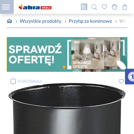
›
Wszystkie produkty
›
Przyłącza kominowe
›
Wkład
Otw
PORÓWNAJ