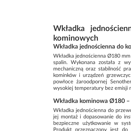
Wkładka jedności
kominowych
Wkładka jednościenna do k
Wkładka jednościenna Ø180 mm 
spalin. Wykonana została z w
mechaniczną oraz stabilność p
kominków i urządzeń grzewczych
powłoce żaroodpornej Senother
wysokiej temperatury bez emisji
Wkładka kominowa Ø180 – p
Wkładka jednościenna do przewo
jej montaż i dopasowanie do in
bezpieczne użytkowanie w syst
Produkt przeznaczony jest do 