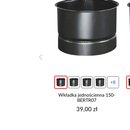
+8
+8
a jednościenna 130-
Wkładka jednościenna 150-
BERTR07
BERTR07
35,00 zł
39,00 zł