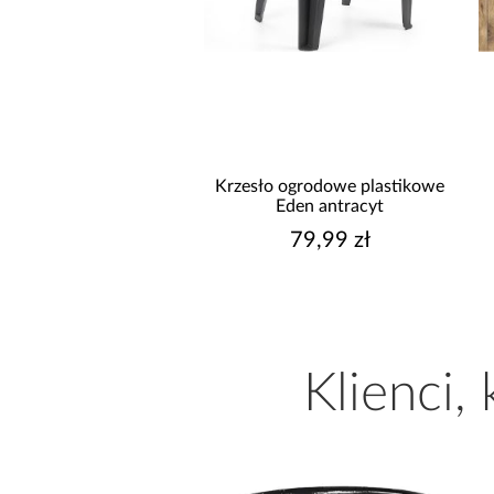
twa przypodłogowa
Krzesło ogrodowe plastikowe
ana dąb 60mm 2,2MB
Eden antracyt
47,95 zł
79,99 zł
Klienci,