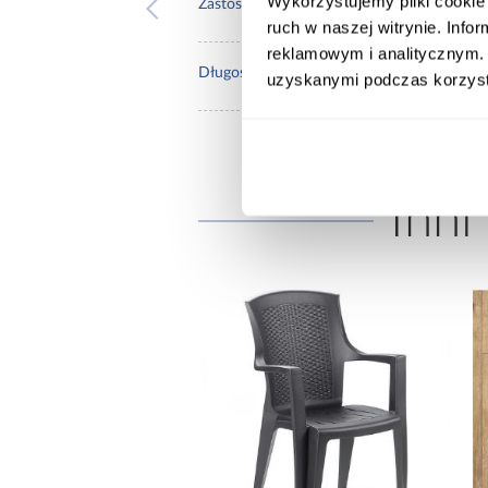
Wykorzystujemy pliki cookie 
prze
Zastosowanie/przenaczenie:
ruch w naszej witrynie. Inf
reklamowym i analitycznym. 
0,12
Długość [m]:
uzyskanymi podczas korzysta
Inni