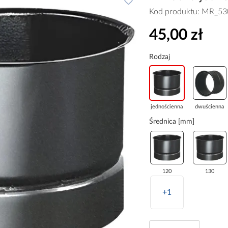
Kod produktu:
MR_53
45,00 zł
Rodzaj
jednościenna
dwuścienna
Średnica [mm]
120
130
+1