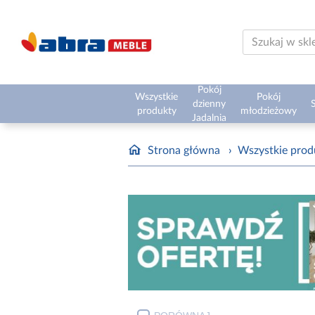
Pokój
Wszystkie
Pokój
dzienny
S
produkty
młodzieżowy
Jadalnia
Strona główna
›
Wszystkie prod