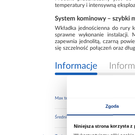
temperatury i intensywną eksploa
System kominowy – szybki m
Wkładka jednościenna do rury k
sprawne wykonanie instalacji.
zapewnia jednolitą, czarną powi
się szczelność połączeń oraz dłu
Informacje
Inform
600
Max temperatura pracy:
Zgoda
180
Średnica [mm]:
Niniejsza strona korzysta z