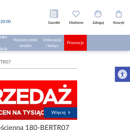
o 20:00
Gazetki
Ulubione
Zaloguj
Koszyk
nika
Wykończenie
Dekoracje
Promocje
wnętrz
i lampy
lacja
RTR07
Otwórz 
Więcej
ościenna 180-BERTR07