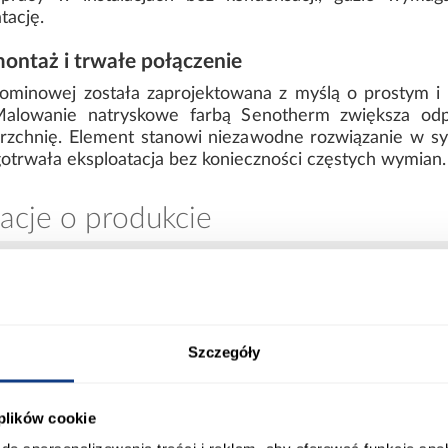
tację.
ontaż i trwałe połączenie
ominowej została zaprojektowana z myślą o prostym i
 Malowanie natryskowe farbą Senotherm zwiększa od
erzchnię. Element stanowi niezawodne rozwiązanie w s
gotrwała eksploatacja bez konieczności częstych wymian.
acje o produkcie
Grubość blachy:
Szczegóły
Kolor:
 plików cookie