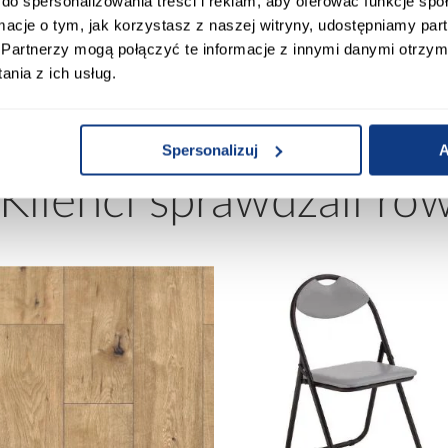
do spersonalizowania treści i reklam, aby oferować funkcje sp
wody dymowe
Materiał wykonania:
ormacje o tym, jak korzystasz z naszej witryny, udostępniamy p
Partnerzy mogą połączyć te informacje z innymi danymi otrzym
Waga [kg]:
nia z ich usług.
Spersonalizuj
A
 Klienci sprawdzali ró