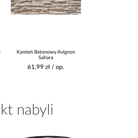
k
Kamień Betonowy Avignon
Elastyczny Klinkier M
Sahara
Corsica
61,99 zł / op.
109,99 zł / o
kt nabyli