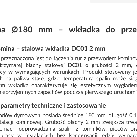
enna Ø180 mm – wkładka do prz
omina – stalowa wkładka DC01 2 mm
przeznaczona jest do łączenia rur z przewodem komin
ytrzymałej blachy stalowej DC01 o grubości 2 mm,
racy w wymagających warunkach. Produkt stosowany
 na paliwa stałe, gdzie temperatura spalin może się
m wkładka charakteryzuje się estetycznym wyglądem
 nieprzyjemnych zapachów podczas pierwszego uruchomi
arametry techniczne i zastosowanie
dów dymowych posiada średnicę 180 mm, długość 0,12
stalacji kominowej. Grubość blachy 2 mm zwiększa trwa
emach odprowadzania spalin z kominków, pieców or
pracy w instalacjach bez kondensacji, gdzie wyma