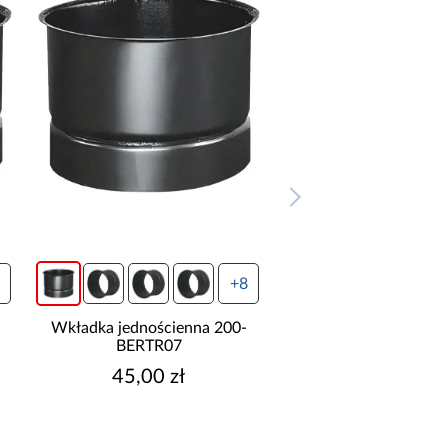
+8
Wkładka jednościenna 200-
Wkładka jednościen
BERTR07
BERTR07
45,00 zł
35,00 zł