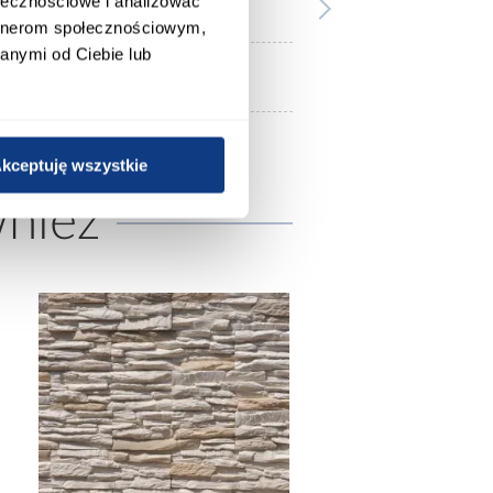
ołecznościowe i analizować
blacha czarna gatunek DC01
artnerom społecznościowym,
anymi od Ciebie lub
0.23
kceptuję wszystkie
wnież