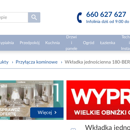
660 627 627
Infolinia dziś od 9:00 d
Drzwi
Tech
ypialnia
Przedpokój
Kuchnia
i
Ogród
Łazienka
i
panele
Insta
ukty
›
Przyłącza kominowe
›
Wkładka jednościenna 180-BE
Więcej
Wkładka jedn