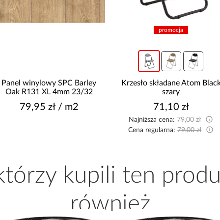
promocja
Panel winylowy SPC Barley
Krzesło składane Atom Blac
Oak R131 XL 4mm 23/32
szary
79,95 zł / m2
71,10 zł
Najniższa cena:
79,00 zł
Cena regularna:
79,00 zł
 którzy kupili ten produ
również