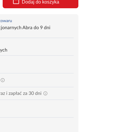
Dodaj do koszyka
 towaru
jonarnych Abra do 9 dni
zych
az i zapłać za 30 dni