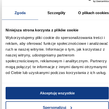
Szerokość [cm]:
250.00
Zgoda
Szczegóły
O plikach cookies
Głębokość [cm]:
427.00
Niniejsza strona korzysta z plików cookie
Wysokość [cm]:
Wykorzystujemy pliki cookie do spersonalizowania treści i
1,07
reklam, aby oferować funkcje społecznościowe i analizować
ruch w naszej witrynie. Informacje o tym, jak korzystasz z
Maksymalna pojemność [L]:
naszej witryny, udostępniamy partnerom
7250
społecznościowym, reklamowym i analitycznym. Partnerzy
Producent:
mogą połączyć te informacje z innymi danymi otrzymanymi
BESTWAY
od Ciebie lub uzyskanymi podczas korzystania z ich usług.
Kolor:
szary
Akceptuję wszystkie
Dodatkowe akcesoria:
basen, pompa filtrująca, drabina zabezpieczająca,
Spersonalizuj
przykrycie basenu, dozownik ChemConnect™