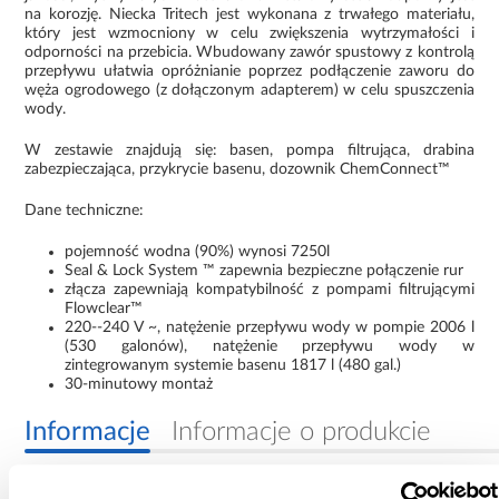
na korozję. Niecka Tritech jest wykonana z trwałego materiału,
który jest wzmocniony w celu zwiększenia wytrzymałości i
odporności na przebicia. Wbudowany zawór spustowy z kontrolą
przepływu ułatwia opróżnianie poprzez podłączenie zaworu do
węża ogrodowego (z dołączonym adapterem) w celu spuszczenia
wody.
W zestawie znajdują się: basen, pompa filtrująca, drabina
zabezpieczająca, przykrycie basenu, dozownik ChemConnect™
Dane techniczne:
pojemność wodna (90%) wynosi 7250l
Seal & Lock System ™ zapewnia bezpieczne połączenie rur
złącza zapewniają kompatybilność z pompami filtrującymi
Flowclear™
220--240 V ~, natężenie przepływu wody w pompie 2006 l
(530 galonów), natężenie przepływu wody w
zintegrowanym systemie basenu 1817 l (480 gal.)
30-minutowy montaż
Informacje
Informacje o produkcie