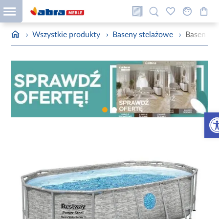
›
Wszystkie produkty
›
Baseny stelażowe
›
Basen st
Otw