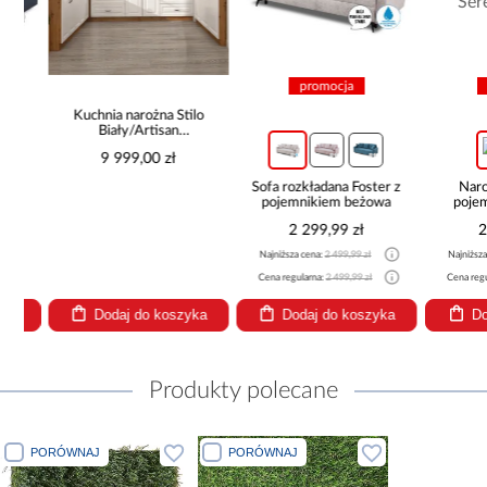
promocja
pro
Kuchnia narożna Stilo
Biały/Artisan
265x300x180 Cm
9 999,00 zł
Sofa rozkładana Foster z
Narożni
pojemnikiem beżowa
pojemnik
be
2 299,99 zł
2 14
Najniższa cena:
2 499,99 zł
Najniższa cena
Cena regularna:
2 499,99 zł
Cena regularna
Dodaj do koszyka
Dodaj do koszyka
Dodaj
Produkty polecane
PORÓWNAJ
PORÓWNAJ