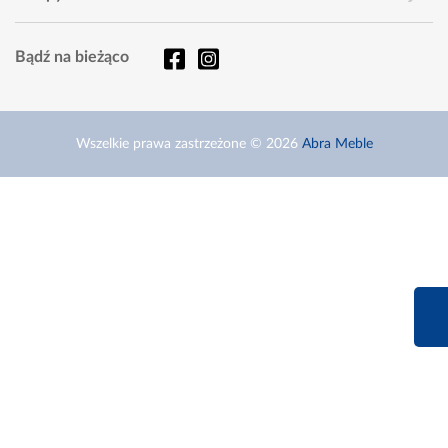
Bądź na bieżąco
Wszelkie prawa zastrzeżone © 2026
Abra Meble
660 627 6
Infolinia dziś od 9