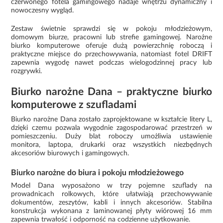
czerwonego fotela gamingowego nadaje wnętrzu dynamiczny i
nowoczesny wygląd.
Zestaw świetnie sprawdzi się w pokoju młodzieżowym,
domowym biurze, pracowni lub strefie gamingowej. Narożne
biurko komputerowe oferuje dużą powierzchnię roboczą i
praktyczne miejsce do przechowywania, natomiast fotel DRIFT
zapewnia wygodę nawet podczas wielogodzinnej pracy lub
rozgrywki.
Biurko narożne Dana – praktyczne biurko
komputerowe z szufladami
Biurko narożne Dana zostało zaprojektowane w kształcie litery L,
dzięki czemu pozwala wygodnie zagospodarować przestrzeń w
pomieszczeniu. Duży blat roboczy umożliwia ustawienie
monitora, laptopa, drukarki oraz wszystkich niezbędnych
akcesoriów biurowych i gamingowych.
Biurko narożne do biura i pokoju młodzieżowego
Model Dana wyposażono w trzy pojemne szuflady na
prowadnicach rolkowych, które ułatwiają przechowywanie
dokumentów, zeszytów, kabli i innych akcesoriów. Stabilna
konstrukcja wykonana z laminowanej płyty wiórowej 16 mm
zapewnia trwałość i odporność na codzienne użytkowanie.