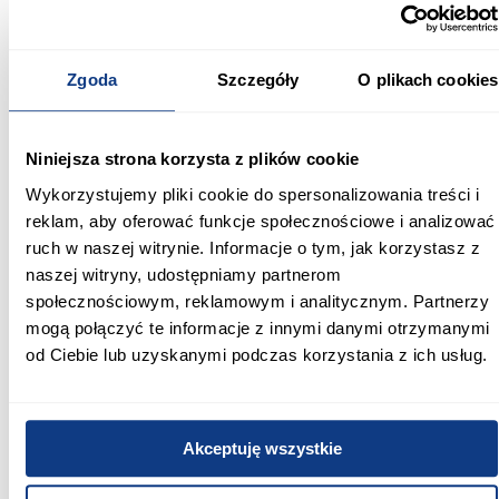
ustawienie fotela do wzrostu użytkownika i wysokości biurka.
Obicie wykonane z ekoskóry i pianki MESH zapewnia
odpowiednią wentylację oraz komfort siedzenia. Nylonowe
Zgoda
Szczegóły
O plikach cookies
podłokietniki wspierają ręce podczas pracy przy komputerze, a
gumowe kółka chronią podłogę przed zarysowaniami.
Solidna podstawa z tworzywa sztucznego oraz wysokiej klasy
Niniejsza strona korzysta z plików cookie
podnośnik gazowy odpowiadają za stabilność i wygodne
Wykorzystujemy pliki cookie do spersonalizowania treści i
użytkowanie fotela każdego dnia.
reklam, aby oferować funkcje społecznościowe i analizować
Wymiary fotela DRIFT:
ruch w naszej witrynie. Informacje o tym, jak korzystasz z
naszej witryny, udostępniamy partnerom
wysokość całkowita: 120–130 cm
szerokość całkowita: 66 cm
społecznościowym, reklamowym i analitycznym. Partnerzy
głębokość całkowita: 67 cm
mogą połączyć te informacje z innymi danymi otrzymanymi
szerokość siedziska: 52 cm
od Ciebie lub uzyskanymi podczas korzystania z ich usług.
Zestaw biurko narożne i czerwony fotel
gamingowy do nowoczesnego wnętrza
Biurko narożne Dana z czerwonym fotelem gamingowym DRIFT
Akceptuję wszystkie
to doskonały wybór dla osób, które cenią nowoczesny wygląd,
wygodę i dobrze zorganizowaną przestrzeń do pracy oraz
rozrywki. Duży blat roboczy, praktyczne szuflady oraz