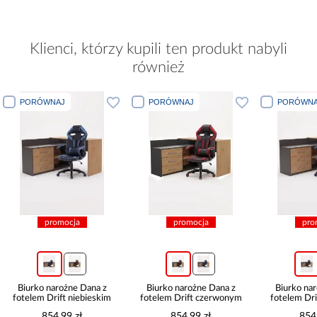
Klienci, którzy kupili ten produkt nabyli
również
PORÓWNAJ
PORÓWNAJ
PORÓWNA
promocja
promocja
pro
Biurko narożne Dana z
Biurko narożne Dana z
Biurko na
fotelem Drift niebieskim
fotelem Drift czerwonym
fotelem Dri
854,99 zł
854,99 zł
854