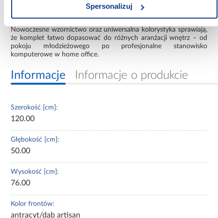
ergonomiczny fotel sprawiają, że zestaw idealnie nadaje się do
Spersonalizuj
codziennej pracy zdalnej, nauki i grania.
Nowoczesne wzornictwo oraz uniwersalna kolorystyka sprawiają,
że komplet łatwo dopasować do różnych aranżacji wnętrz – od
pokoju młodzieżowego po profesjonalne stanowisko
komputerowe w home office.
Informacje
Informacje o produkcie
Szerokość [cm]:
120.00
Głębokość [cm]:
50.00
Wysokość [cm]:
76.00
Kolor frontów:
antracyt/dąb artisan