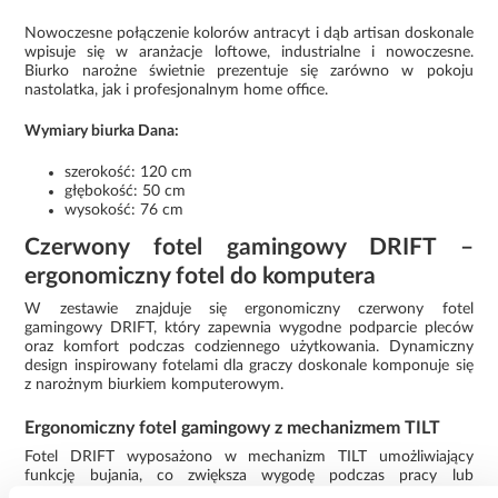
Nowoczesne połączenie kolorów antracyt i dąb artisan doskonale
wpisuje się w aranżacje loftowe, industrialne i nowoczesne.
Biurko narożne świetnie prezentuje się zarówno w pokoju
nastolatka, jak i profesjonalnym home office.
Wymiary biurka Dana:
szerokość: 120 cm
głębokość: 50 cm
wysokość: 76 cm
Czerwony fotel gamingowy DRIFT –
ergonomiczny fotel do komputera
W zestawie znajduje się ergonomiczny czerwony fotel
gamingowy DRIFT, który zapewnia wygodne podparcie pleców
oraz komfort podczas codziennego użytkowania. Dynamiczny
design inspirowany fotelami dla graczy doskonale komponuje się
z narożnym biurkiem komputerowym.
Ergonomiczny fotel gamingowy z mechanizmem TILT
Fotel DRIFT wyposażono w mechanizm TILT umożliwiający
funkcję bujania, co zwiększa wygodę podczas pracy lub
odpoczynku. Regulacja wysokości siedziska pozwala dopasować