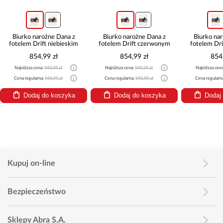
Biurko narożne Dana z
Biurko narożne Dana z
Biurko na
fotelem Drift niebieskim
fotelem Drift czerwonym
fotelem Dri
854,99 zł
854,99 zł
854
Najniższa cena:
949,99 zł
Najniższa cena:
949,99 zł
Najniższa cen
Cena regularna:
949,99 zł
Cena regularna:
949,99 zł
Cena regularn
Dodaj do koszyka
Dodaj do koszyka
Dodaj
Kupuj on-line
Bezpieczeństwo
Sklepy Abra S.A.