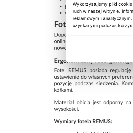
Wykorzystujemy pliki cookie 
głębokość: 50 cm
ruch w naszej witrynie. Inf
wysokość: 76 cm
reklamowym i analitycznym. 
Fotel gamingowy REM
uzyskanymi podczas korzysta
Dopełnieniem zestawu jest now
online oraz wielogodzinnych ro
nowoczesnym biurkiem narożnym
Ergonomiczny fotel gamingo
Fotel REMUS posiada regulację
ustawienie do własnych preferen
pozycję podczas siedzenia. Kom
kółkami.
Materiał obicia jest odporny n
wysokości.
Wymiary fotela REMUS: