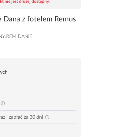
t nie jest dłużej dostępny.
e Dana z fotelem Remus
NY.REM.DANIE
zych
az i zapłać za 30 dni