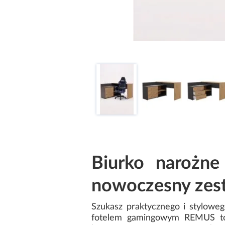
Biurko narożn
nowoczesny zest
Szukasz praktycznego i stylow
fotelem gamingowym REMUS to 