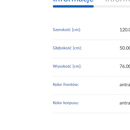
120.
Szerokość [cm]:
50.0
Głębokość [cm]:
76.0
Wysokość [cm]:
antra
Kolor frontów:
antra
Kolor korpusu: