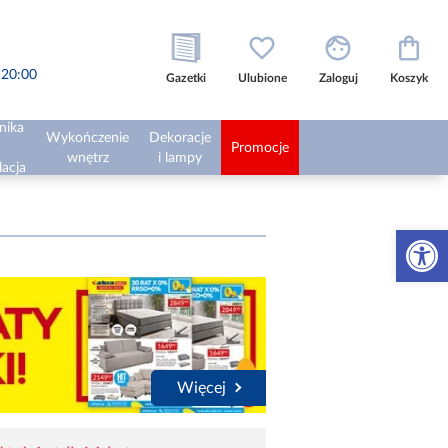
o 20:00
Gazetki
Ulubione
Zaloguj
Koszyk
nika
Wykończenie
Dekoracje
Promocje
wnętrz
i lampy
lacja
Otwórz 
Więcej