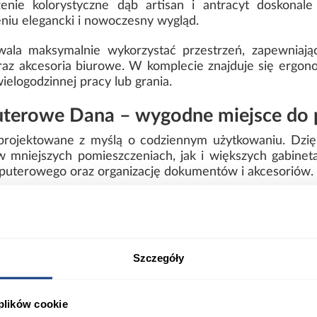
nie kolorystyczne dąb artisan i antracyt doskonale
niu elegancki i nowoczesny wygląd.
wala maksymalnie wykorzystać przestrzeń, zapewniaj
raz akcesoria biurowe. W komplecie znajduje się ergo
ielogodzinnej pracy lub grania.
terowe Dana – wygodne miejsce do p
rojektowane z myślą o codziennym użytkowaniu. Dzięki 
 mniejszych pomieszczeniach, jak i większych gabinet
puterowego oraz organizację dokumentów i akcesoriów.
 – więcej miejsca na przechowywanie
y pojemne szuflady na prowadnicach rolkowych, kt
oriów komputerowych czy przyborów biurowych. Sta
ubości 16 mm zapewnia trwałość i odporność na codzien
Szczegóły
 plików cookie