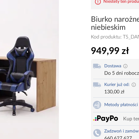
Niestety ten produk
Biurko narożn
niebieskim
Kod produktu:
TS_DA
949,99 zł
Dostawa
Do 5 dni roboc
Kurier już od:
130,00 zł
Metody płatności
Kup ter
Zadzwoń i zamów
660 627 627