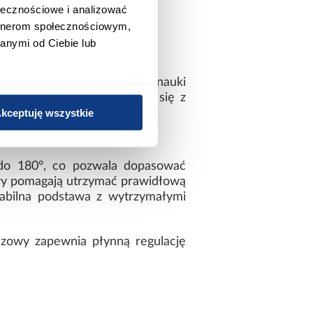
ołecznościowe i analizować
artnerom społecznościowym,
anymi od Ciebie lub
era
ę podczas pracy zdalnej, nauki
raczy doskonale komponuje się z
kceptuję wszystkie
 do 180°, co pozwala dopasować
owy pomagają utrzymać prawidłową
tabilna podstawa z wytrzymałymi
azowy zapewnia płynną regulację