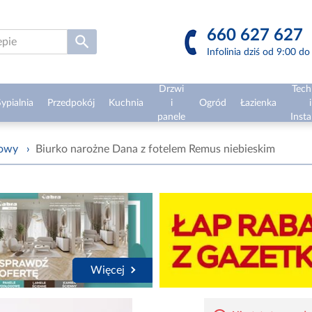
660 627 627
Infolinia dziś od 9:00 d
Drzwi
Tech
ypialnia
Przedpokój
Kuchnia
i
Ogród
Łazienka
i
panele
Insta
żowy
›
Biurko narożne Dana z fotelem Remus niebieskim
Więcej