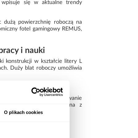
 wpisuje się w aktualne trendy
ąc dużą powierzchnię roboczą na
nomiczny fotel gamingowy REMUS,
racy i nauki
konstrukcji w kształcie litery L
ach. Duży blat roboczy umożliwia
óre ułatwiają przechowywanie
bilna konstrukcja wykonana z
ne użytkowanie.
O plikach cookies