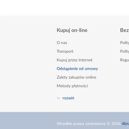
Kupuj on-line
Bez
O nas
Poli
Transport
Polit
Kupuj przez internet
Regu
Odstąpienie od umowy
Zalety zakupów online
Metody płatności
FAQ
rozwiń
Poradnik
Kontakt
Zgłoszenia naruszeń - sygnaliści
Wszelkie prawa zastrzeżone © 2026
Abr