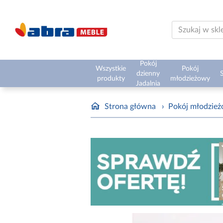
Pokój
Wszystkie
Pokój
dzienny
S
produkty
młodzieżowy
Jadalnia
Strona główna
›
Pokój młodzie