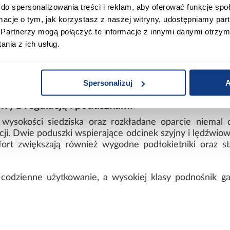
do spersonalizowania treści i reklam, aby oferować funkcje sp
ormacje o tym, jak korzystasz z naszej witryny, udostępniamy p
Partnerzy mogą połączyć te informacje z innymi danymi otrzym
US – ergonomiczny fotel do komput
nia z ich usług.
oczesny fotel gamingowy REMUS, który zapewnia wygod
zgrywek. Dynamiczny design inspirowany fotelami dla g
Spersonalizuj
A
.
wy z regulacją i poduszkami
 wysokości siedziska oraz rozkładane oparcie niemal
cji. Dwie poduszki wspierające odcinek szyjny i lędźwi
fort zwiększają również wygodne podłokietniki oraz s
a codzienne użytkowanie, a wysokiej klasy podnośnik g