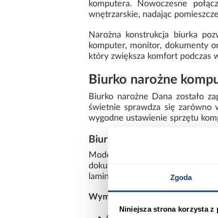
komputera. Nowoczesne połącze
wnętrzarskie, nadając pomieszcze
Narożna konstrukcja biurka poz
komputer, monitor, dokumenty o
który zwiększa komfort podczas w
Biurko narożne kompu
Biurko narożne Dana zostało zap
świetnie sprawdza się zarówno w
wygodne ustawienie sprzętu kom
Biurko narożne z szufladami
Model Dana wyposażono w trz
dokumentów, zeszytów, akces
laminowanej płyty wiórowej o gr
Zgoda
Wymiary biurka Dana:
Niniejsza strona korzysta z
szerokość: 120 cm