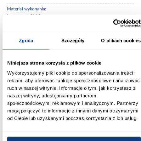
Materiał wykonania:
kompozyt SMC
Powłoka antybakteryjna:
Nie
Zgoda
Szczegóły
O plikach cookies
Nóżki w komplecie:
Nie
Niniejsza strona korzysta z plików cookie
Syfon w komplecie:
Wykorzystujemy pliki cookie do spersonalizowania treści i
Nie
reklam, aby oferować funkcje społecznościowe i analizować
ruch w naszej witrynie. Informacje o tym, jak korzystasz z
naszej witryny, udostępniamy partnerom
społecznościowym, reklamowym i analitycznym. Partnerzy
mogą połączyć te informacje z innymi danymi otrzymanymi
Inni Klienci sprawdzali również
od Ciebie lub uzyskanymi podczas korzystania z ich usług.
PORÓWNAJ
PORÓWNAJ
PORÓWN