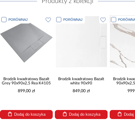
Produkty z kolekcji
PORÓWNAJ
PORÓWNAJ
PORÓWNA
Brodzik kwadratowy Bazalt
Brodzik kwadratowy Bazalt
Brodzik kwa
Grey 90x90x2,5 Rea K4105
white 90x90
90x90x2,
899,00 zł
849,00 zł
999
Dodaj do koszyka
Dodaj do koszyka
Dodaj