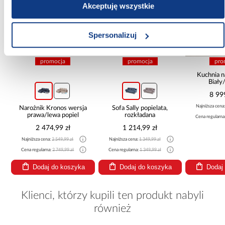
Akceptuję wszystkie
Spersonalizuj
promocja
promocja
pro
Kuchnia n
Biały
265x30
8 99
Najniższa cena
Narożnik Kronos wersja
Sofa Sally popielata,
prawa/lewa popiel
rozkładana
Cena regularna
2 474,99 zł
1 214,99 zł
Najniższa cena:
2 549,99 zł
Najniższa cena:
1 349,99 zł
Cena regularna:
2 749,99 zł
Cena regularna:
1 349,99 zł
Dodaj do koszyka
Dodaj do koszyka
Dodaj
Klienci, którzy kupili ten produkt nabyli
również