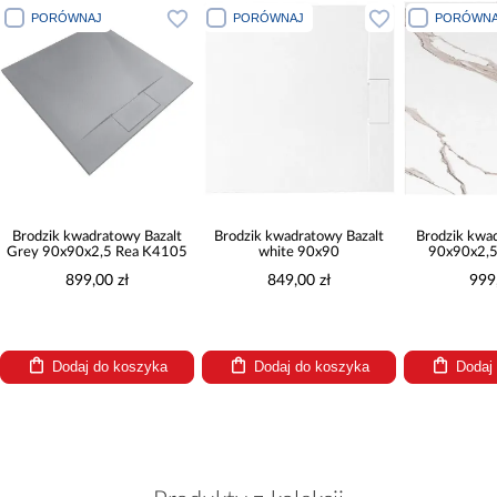
PORÓWNAJ
PORÓWNAJ
PORÓWNAJ
Brodzik kwadratowy Bazalt
Brodzik kwadratowy Bazalt
Brodzik kwadra
rey 90x90x2,5 Rea K4105
white 90x90
90x90x2,5 
899,00 zł
849,00 zł
999,0
Dodaj do koszyka
Dodaj do koszyka
Dodaj d