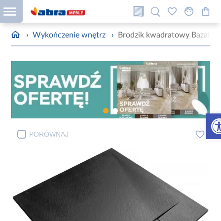
›
Wykończenie wnętrz
›
Brodzik kwadratowy Bazalt b
Otw
PORÓWNAJ