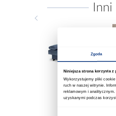
Inni
Zgoda
Niniejsza strona korzysta z
Wykorzystujemy pliki cookie 
ruch w naszej witrynie. Inf
promocja
promocja
reklamowym i analitycznym. 
uzyskanymi podczas korzysta
żnik Kronos wersja
Sofa Sally popielata,