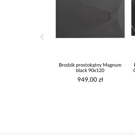
okątny Magnum
Brodzik prostokątny Magnum
Brodzik
80x120
black 90x120
Carrara 
00 zł
949,00 zł