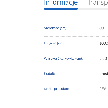
Informacje
Transp
80
Szerokość [cm]:
100.
Długość [cm]:
2.50
Wysokość całkowita (cm):
pros
Kształt:
REA
Marka produktu: