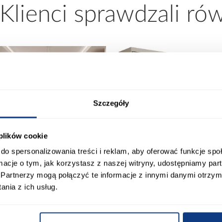
 Klienci sprawdzali ró
Szczegóły
 plików cookie
do spersonalizowania treści i reklam, aby oferować funkcje sp
ormacje o tym, jak korzystasz z naszej witryny, udostępniamy p
promocja
Partnerzy mogą połączyć te informacje z innymi danymi otrzym
nia z ich usług.
Kuchnia narożna Stilo
Szafa Palermo 250