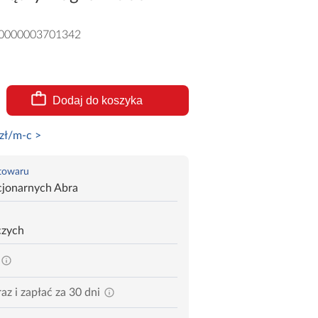
0000003701342
Dodaj do koszyka
zł/m-c >
 towaru
cjonarnych Abra
czych
az i zapłać za 30 dni