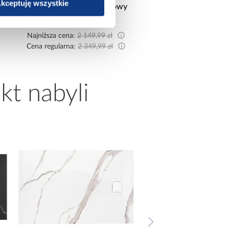
kceptuję wszystkie
pojemnikami Sereno beżowy
pojemnikami sztruks
2 114,99 zł
2 519,99 z
Najniższa cena:
2 149,99 zł
Najniższa cena:
2 599,9
Cena regularna:
2 349,99 zł
Cena regularna:
2 799,9
kt nabyli