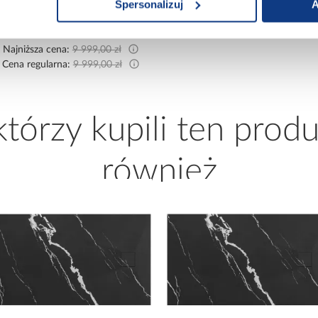
Spersonalizuj
A
Biały/Artisan 265x300x180
kaszmir/lustro
Cm
8 999,10 zł
1 699,00 zł
Najniższa cena:
9 999,00 zł
Cena regularna:
9 999,00 zł
 którzy kupili ten produ
również