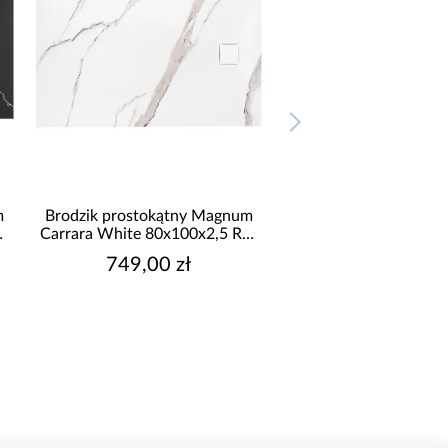
rodzik prostokątny Magnum
Brodzik prostokątny Magnum
arrara White 80x100x2,5 Rea
Carrara White 90x120x2,5 Re
K7004
K7006
749,00 zł
999,00 zł