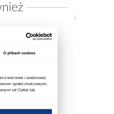
wnież
O plikach cookies
ołecznościowe i analizować
artnerom społecznościowym,
promocja
promocja
anymi od Ciebie lub
Narożnik z dwoma
Narożnik Como z 