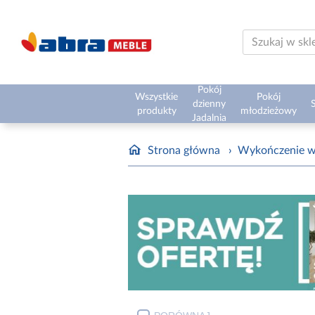
Pokój
Wszystkie
Pokój
dzienny
S
produkty
młodzieżowy
Jadalnia
Strona główna
›
Wykończenie w