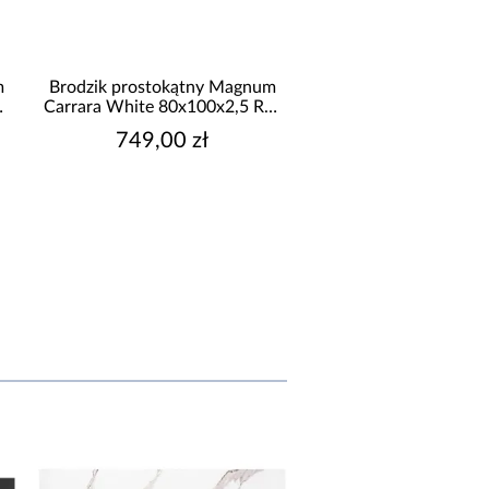
rodzik prostokątny Magnum
Brodzik prostokątny Magnum
arrara White 80x100x2,5 Rea
Carrara White 90x120x2,5 Re
K7004
K7006
749,00 zł
999,00 zł