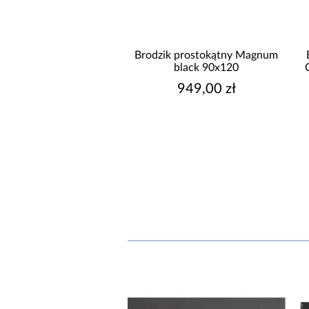
okątny Magnum
Brodzik prostokątny Magnum
Brodzik
80x120
black 90x120
Carrara 
00 zł
949,00 zł