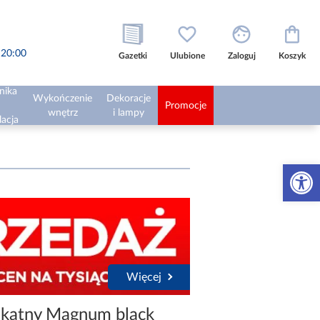
o 20:00
Gazetki
Ulubione
Zaloguj
Koszyk
nika
Wykończenie
Dekoracje
Promocje
wnętrz
i lampy
lacja
Otwórz 
Więcej
okątny Magnum black