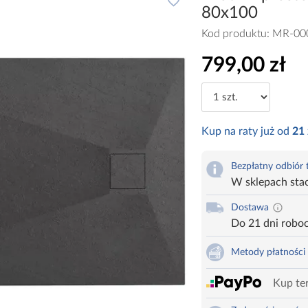
80x100
Kod produktu:
MR-00
799,00 zł
Kup na raty już od
21
Bezpłatny odbiór
W sklepach sta
Dostawa
Do 21 dni robo
Metody płatności
Kup ter