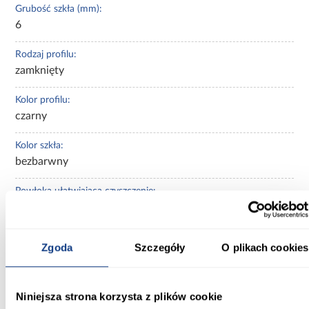
Grubość szkła (mm):
6
Rodzaj profilu:
zamknięty
Kolor profilu:
czarny
Kolor szkła:
bezbarwny
Powłoka ułatwiająca czyszczenie:
Tak
Magnetyczne uszczelki:
Zgoda
Szczegóły
O plikach cookies
Tak
Regulacja na profilu przyściennym:
Niniejsza strona korzysta z plików cookie
Tak