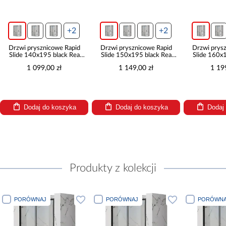
+2
+2
Drzwi prysznicowe Rapid
Drzwi prysznicowe Rapid
Drzwi prysz
Slide 140x195 black Rea
Slide 150x195 black Rea
Slide 160x1
K6404
K6405
K6
1 099,00 zł
1 149,00 zł
1 199
Dodaj do koszyka
Dodaj do koszyka
Dodaj 
Produkty z kolekcji
PORÓWNAJ
PORÓWNAJ
PORÓWNAJ