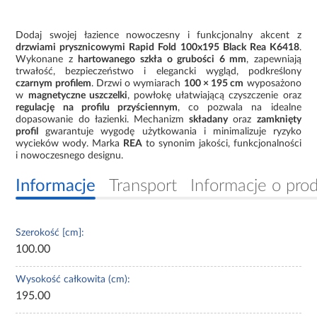
Dodaj swojej łazience nowoczesny i funkcjonalny akcent z
drzwiami prysznicowymi Rapid Fold 100x195 Black Rea K6418
.
Wykonane z
hartowanego szkła o grubości 6 mm
, zapewniają
trwałość, bezpieczeństwo i elegancki wygląd, podkreślony
czarnym profilem
. Drzwi o wymiarach
100 × 195 cm
wyposażono
w
magnetyczne uszczelki
, powłokę ułatwiającą czyszczenie oraz
regulację na profilu przyściennym
, co pozwala na idealne
dopasowanie do łazienki. Mechanizm
składany
oraz
zamknięty
profil
gwarantuje wygodę użytkowania i minimalizuje ryzyko
wycieków wody. Marka
REA
to synonim jakości, funkcjonalności
i nowoczesnego designu.
Informacje
Transport
Informacje o pro
Szerokość [cm]:
100.00
Wysokość całkowita (cm):
195.00