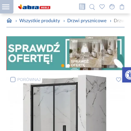
›
Wszystkie produkty
›
Drzwi prysznicowe
›
Drzwi p
Otw
PORÓWNAJ