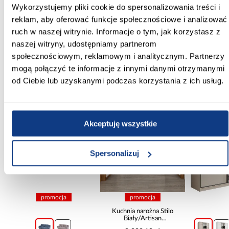
Wykorzystujemy pliki cookie do spersonalizowania treści i
Szkło hartowane:
reklam, aby oferować funkcje społecznościowe i analizować
Tak
ruch w naszej witrynie. Informacje o tym, jak korzystasz z
naszej witryny, udostępniamy partnerom
Zobacz więcej >
społecznościowym, reklamowym i analitycznym. Partnerzy
mogą połączyć te informacje z innymi danymi otrzymanymi
od Ciebie lub uzyskanymi podczas korzystania z ich usług.
Inni Klienci sprawdzali również
PORÓWNAJ
PORÓWNAJ
PORÓWN
Akceptuję wszystkie
Spersonalizuj
promocja
promocja
Kuchnia narożna Stilo
Biały/Artisan
265x300x180 Cm