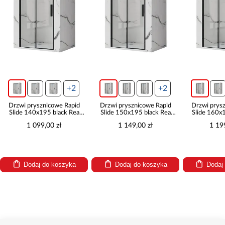
+2
+2
Drzwi prysznicowe Rapid
Drzwi prysznicowe Rapid
Drzwi prysznic
Slide 140x195 black Rea
Slide 150x195 black Rea
Slide 160x195 
K6404
K6405
K640
1 099,00 zł
1 149,00 zł
1 199,00
Dodaj do koszyka
Dodaj do koszyka
Dodaj do